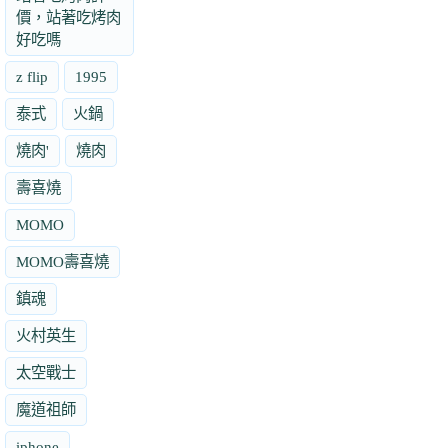
價，站著吃烤肉
好吃嗎
z flip
1995
泰式
火鍋
燒肉'
燒肉
壽喜燒
MOMO
MOMO壽喜燒
鎮魂
火村英生
太空戰士
魔道祖師
iphone