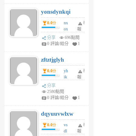
j
yonsdynkqi
6
個
0.0
nx
舉
分
月
ox
報
前
rh
分享
696點閱
pe
0 評論/給分
1
er
6
zftztjglyh
個
月
0.0
yh
舉
分
前
ik
報
s
分享
m
2580點閱
tu
0 評論/給分
1
m
s
dqyuuvwlxw
6
個
0.0
vs
舉
分
月
dl
報
前