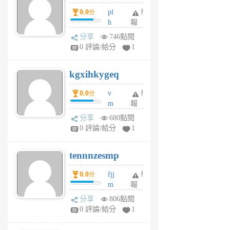
月
月
0.0
pl
舉
分
前
前
h
報
wi
分享
746點閱
w
0 評論/給分
1
sh
uq
kgxihkygeq
6
個
0.0
v
舉
分
月
m
報
前
sg
分享
680點閱
sr
0 評論/給分
1
vg
pn
tennnzesmp
6
個
0.0
fjj
舉
分
月
m
報
前
w
分享
806點閱
rs
0 評論/給分
1
uy
j