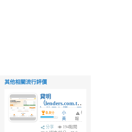
其他相關流行評價
貸明
（lenders.com.tw
）使用心得 — 民
0.0
小
舉
分
間貸款比較平台
黃
報
體驗
蜂
分享
194點閱
1