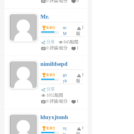
0 評論/給分
0
個
月
Mr.
前
0.0
nc
舉
分
M
報
U
分享
645點閱
F
0 評論/給分
1
C
M
nimifdsepd
U
5
0.0
gx
舉
分
個
yh
報
月
dq
前
分享
vo
1052點閱
jl
0 評論/給分
1
6
個
lduyxjtsmh
月
前
0.0
rq
舉
分