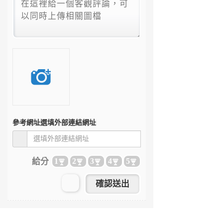
參考網址
選填外部連結網址
給分
1
2
3
4
5