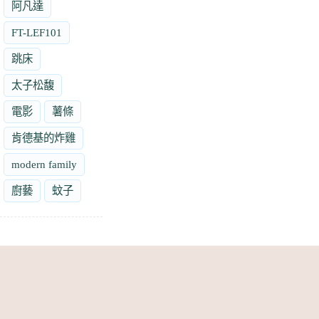
阿凡達
FT-LEF101
跳床
太子松馥
電影
薯條
肯德基的炸雞
modern family
廚藝
蚊子