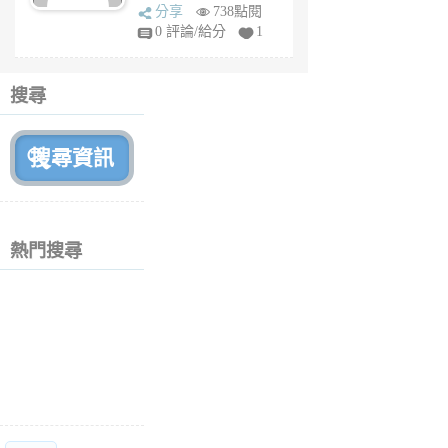
sq
分享
738點閱
fy
0 評論/給分
1
fe
6
個
搜尋
月
前
熱門搜尋