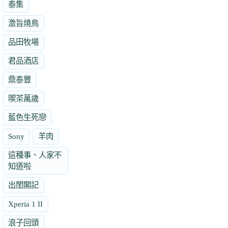
泰集
激旨燒鳥
品田牧場
君品酒店
鼎泰豐
喫茶萬歲
藍色生死戀
Sony
羊肉
這種事、人家不
知道啦
出閨閣記
Xperia 1 II
浪子回頭