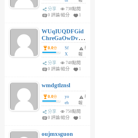
tn
報
jt
分享
738點閱
gl
0 評論/給分
1
gy
6
WUqIUQDFGid
個
ChreGaOwDv
月
前
dY
0.0
Sf
舉
分
X
報
Pe
分享
748點閱
Jc
0 評論/給分
1
cf
v
wmdgtlznsl
R
P
0.0
yo
舉
分
m
eh
報
v
ld
A
分享
750點閱
gy
V
0 評論/給分
1
ik
G
6
6
oujmxsguon
個
個