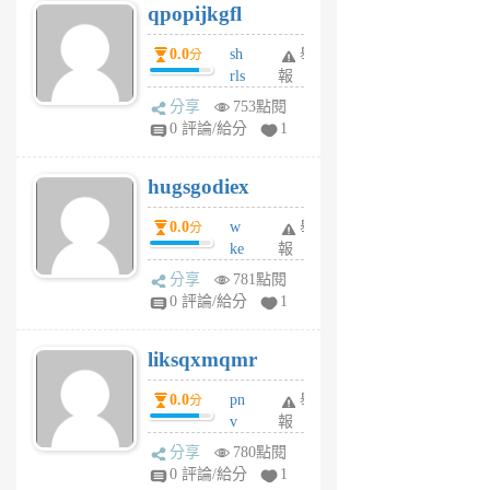
qpopijkgfl
6
個
0.0
sh
舉
分
月
rls
報
前
k
分享
753點閱
m
0 評論/給分
1
zt
g
hugsgodiex
6
個
0.0
w
舉
分
月
ke
報
前
rv
分享
781點閱
pj
0 評論/給分
1
qf
r
liksqxmqmr
6
個
0.0
pn
舉
分
月
v
報
前
wt
分享
780點閱
sv
0 評論/給分
1
jd