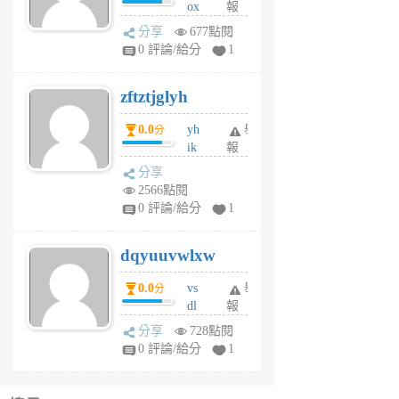
ox
報
前
rh
分享
677點閱
pe
0 評論/給分
1
er
6
zftztjglyh
個
月
0.0
yh
舉
分
前
ik
報
s
分享
m
2566點閱
tu
0 評論/給分
1
m
s
dqyuuvwlxw
6
個
0.0
vs
舉
分
月
dl
報
前
sq
分享
728點閱
fy
0 評論/給分
1
fe
6
個