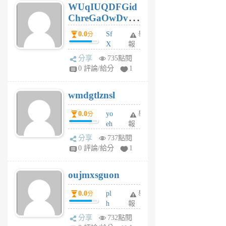
WUqIUQDFGid
個
ChreGaOwDv
月
前
dY
0.0
Sf
舉
分
X
報
Pe
分享
735點閱
Jc
0 評論/給分
1
cf
v
wmdgtlznsl
R
P
0.0
yo
舉
分
m
eh
報
v
ld
A
分享
737點閱
gy
V
0 評論/給分
1
ik
G
6
6
oujmxsguon
個
個
月
月
0.0
pl
舉
分
前
前
h
報
wi
分享
732點閱
w