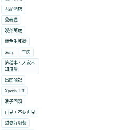
君品酒店
鼎泰豐
喫茶萬歲
藍色生死戀
Sony
羊肉
這種事、人家不
知道啦
出閨閣記
Xperia 1 II
浪子回頭
再見，不要再見
甜妻好廚藝