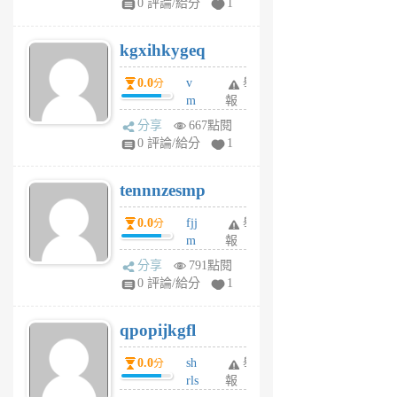
0 評論/給分
1
sh
uq
kgxihkygeq
6
個
0.0
v
舉
分
月
m
報
前
sg
分享
667點閱
sr
0 評論/給分
1
vg
pn
tennnzesmp
6
個
0.0
fjj
舉
分
月
m
報
前
w
分享
791點閱
rs
0 評論/給分
1
uy
j
qpopijkgfl
6
個
0.0
sh
舉
分
月
rls
報
前