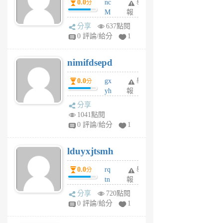
0.0
nc
舉
分
M
報
U
分享
637點閱
F
0 評論/給分
1
C
M
nimifdsepd
U
5
0.0
gx
舉
分
個
yh
報
月
dq
前
分享
vo
1041點閱
jl
0 評論/給分
1
6
個
lduyxjtsmh
月
前
0.0
rq
舉
分
tn
報
jt
分享
720點閱
gl
0 評論/給分
1
gy
6