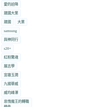
愛的迫降
建國大業
建國
大業
samsung
與神同行
s20+
紅粉驚魂
展志學
宜雄玉潤
九揚華威
威均峰澤
怠惰魔王的轉職
條件