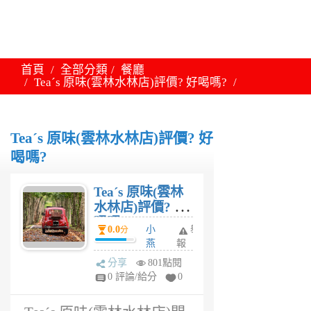
首頁
全部分類
餐廳
Teaˊs 原味(雲林水林店)評價? 好喝嗎?
Teaˊs 原味(雲林水林店)評價? 好
喝嗎?
Teaˊs 原味(雲林
水林店)評價? 好
喝嗎?
0.0
小
舉
分
燕
報
5
分享
801點閱
年
0 評論/給分
0
前