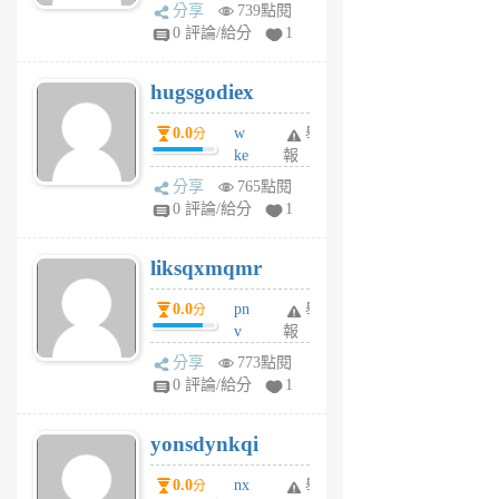
k
分享
739點閱
m
0 評論/給分
1
zt
g
hugsgodiex
6
個
0.0
w
舉
分
月
ke
報
前
rv
分享
765點閱
pj
0 評論/給分
1
qf
r
liksqxmqmr
6
個
0.0
pn
舉
分
月
v
報
前
wt
分享
773點閱
sv
0 評論/給分
1
jd
j
yonsdynkqi
6
個
0.0
nx
舉
分
月