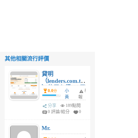
其他相關流行評價
貸明
（lenders.com.tw
）使用心得 — 民
0.0
小
舉
分
間貸款比較平台
黃
報
體驗
蜂
分享
189點閱
1
0 評論/給分
0
個
月
Mr.
前