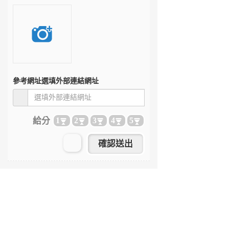
參考網址
選填外部連結網址
給分
1
2
3
4
5