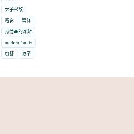
太子松馥
電影
薯條
肯德基的炸雞
modern family
廚藝
蚊子