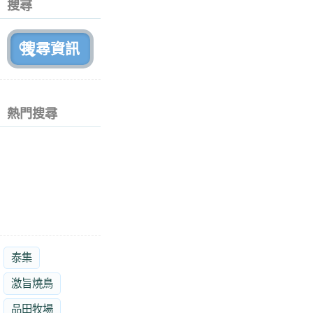
搜尋
月
前
熱門搜尋
泰集
激旨燒鳥
品田牧場