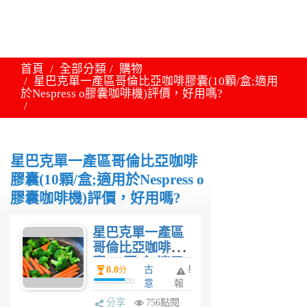
首頁
全部分類
購物
星巴克單一產區哥倫比亞咖啡膠囊(10顆/盒;適用
於Nespress o膠囊咖啡機)評價，好用嗎?
星巴克單一產區哥倫比亞咖啡
膠囊(10顆/盒;適用於Nespress o
膠囊咖啡機)評價，好用嗎?
星巴克單一產區
哥倫比亞咖啡膠
囊(10顆/盒;適用
0.0
古
舉
分
於Nespress o膠囊
意
報
咖啡機)評價，好
妹
分享
756點閱