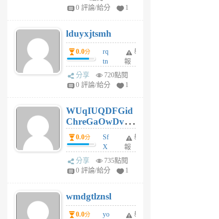
jl
0 評論/給分
1
6
個
lduyxjtsmh
月
前
0.0
rq
舉
分
tn
報
jt
分享
720點閱
gl
0 評論/給分
1
gy
6
WUqIUQDFGid
個
ChreGaOwDv
月
前
dY
0.0
Sf
舉
分
X
報
Pe
分享
735點閱
Jc
0 評論/給分
1
cf
v
wmdgtlznsl
R
P
0.0
yo
舉
分
m