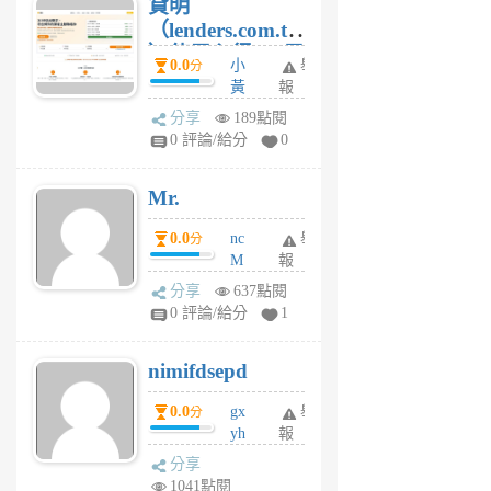
貸明
（lenders.com.tw
）使用心得 — 民
0.0
小
舉
分
間貸款比較平台
黃
報
體驗
蜂
分享
189點閱
1
0 評論/給分
0
個
月
Mr.
前
0.0
nc
舉
分
M
報
U
分享
637點閱
F
0 評論/給分
1
C
M
nimifdsepd
U
5
0.0
gx
舉
分
個
yh
報
月
dq
前
分享
vo
1041點閱