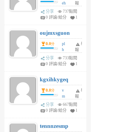
eh
報
v
ld
A
分享
737點閱
gy
V
0 評論/給分
1
ik
G
6
6
oujmxsguon
個
個
月
月
0.0
pl
舉
分
前
前
h
報
wi
分享
733點閱
w
0 評論/給分
1
sh
uq
kgxihkygeq
6
個
0.0
v
舉
分
月
m
報
前
sg
分享
667點閱
sr
0 評論/給分
1
vg
pn
tennnzesmp
6
個