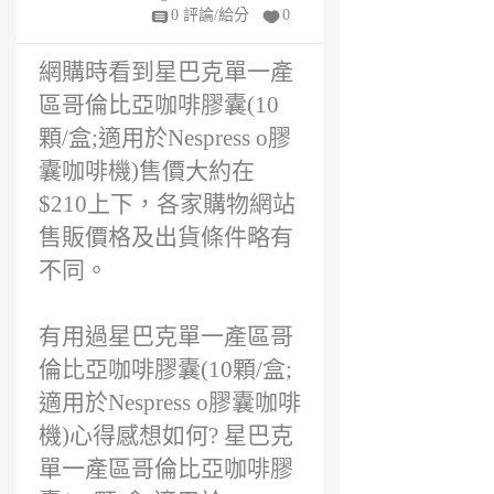
用嗎?
5
0 評論/給分
0
年
前
網購時看到星巴克單一產
區哥倫比亞咖啡膠囊(10
顆/盒;適用於Nespress o膠
囊咖啡機)售價大約在
$210上下，各家購物網站
售販價格及出貨條件略有
不同。
有用過星巴克單一產區哥
倫比亞咖啡膠囊(10顆/盒;
適用於Nespress o膠囊咖啡
機)心得感想如何? 星巴克
單一產區哥倫比亞咖啡膠