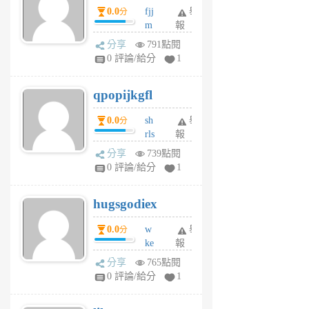
0.0
fjj
舉
分
月
m
報
前
w
分享
791點閱
rs
0 評論/給分
1
uy
j
qpopijkgfl
6
個
0.0
sh
舉
分
月
rls
報
前
k
分享
739點閱
m
0 評論/給分
1
zt
g
hugsgodiex
6
個
0.0
w
舉
分
月
ke
報
前
rv
分享
765點閱
pj
0 評論/給分
1
qf
r