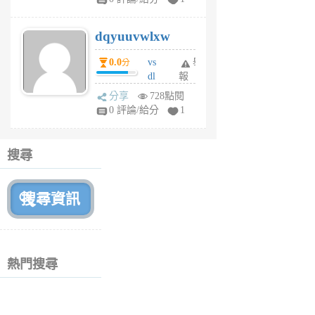
m
s
dqyuuvwlxw
6
個
0.0
vs
舉
分
月
dl
報
前
sq
分享
728點閱
fy
0 評論/給分
1
fe
6
個
搜尋
月
前
熱門搜尋