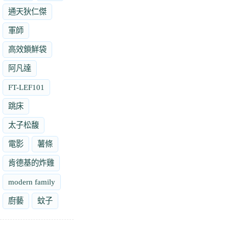
通天狄仁傑
軍師
高效鎖鮮袋
阿凡達
FT-LEF101
跳床
太子松馥
電影
薯條
肯德基的炸雞
modern family
廚藝
蚊子