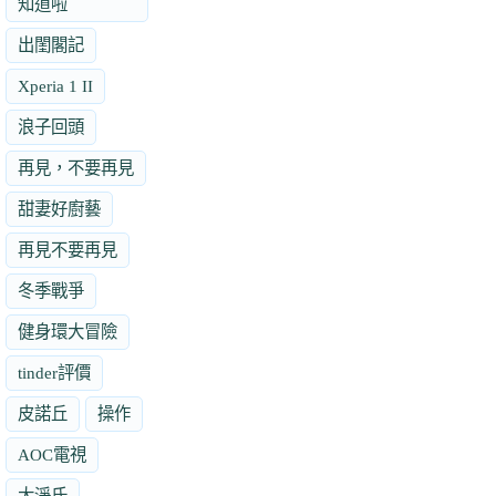
知道啦
出閨閣記
Xperia 1 II
浪子回頭
再見，不要再見
甜妻好廚藝
再見不要再見
冬季戰爭
健身環大冒險
tinder評價
皮諾丘
操作
AOC電視
大淨氏