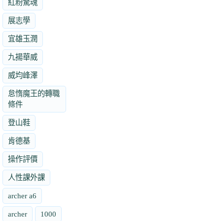
紅粉驚魂
展志學
宜雄玉潤
九揚華威
威均峰澤
怠惰魔王的轉職
條件
登山鞋
肯德基
操作評價
人性課外課
archer a6
archer
1000