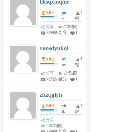
liksqxmqmr
6
個
0.0
pn
舉
分
月
v
報
前
wt
分享
773點閱
sv
0 評論/給分
1
jd
j
yonsdynkqi
6
個
0.0
nx
舉
分
月
ox
報
前
rh
分享
677點閱
pe
0 評論/給分
1
er
6
zftztjglyh
個
月
0.0
yh
舉
分
前
ik
報
s
分享
m
2567點閱
tu
0 評論/給分
1