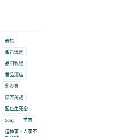
泰集
激旨燒鳥
品田牧場
君品酒店
鼎泰豐
喫茶萬歲
藍色生死戀
Sony
羊肉
這種事、人家不