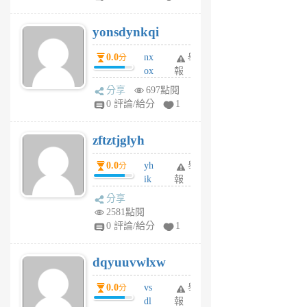
jd
j
yonsdynkqi
6
個
0.0
nx
舉
分
月
ox
報
前
rh
分享
697點閱
pe
0 評論/給分
1
er
6
zftztjglyh
個
月
0.0
yh
舉
分
前
ik
報
s
分享
m
2581點閱
tu
0 評論/給分
1
m
s
dqyuuvwlxw
6
個
0.0
vs
舉
分
月
dl
報
前