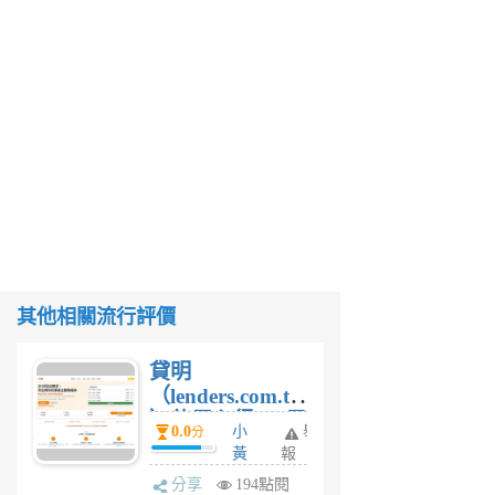
其他相關流行評價
貸明
（lenders.com.tw
）使用心得 — 民
0.0
小
舉
分
間貸款比較平台
黃
報
體驗
蜂
分享
194點閱