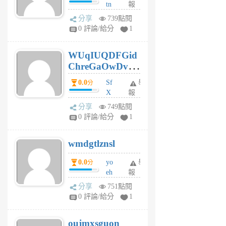
tn
報
jt
分享
739點閱
gl
0 評論/給分
1
gy
6
WUqIUQDFGid
個
ChreGaOwDv
月
前
dY
0.0
Sf
舉
分
X
報
Pe
分享
749點閱
Jc
0 評論/給分
1
cf
v
wmdgtlznsl
R
P
0.0
yo
舉
分
m
eh
報
v
ld
A
分享
751點閱
gy
V
0 評論/給分
1
ik
G
6
6
oujmxsguon
個
個