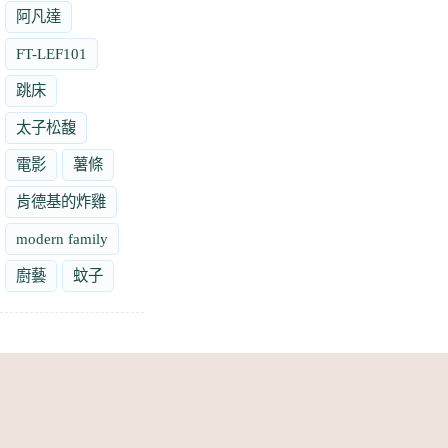
阿凡達
FT-LEF101
跳床
太子松馥
電影
薯條
肯德基的炸雞
modern family
廚藝
蚊子