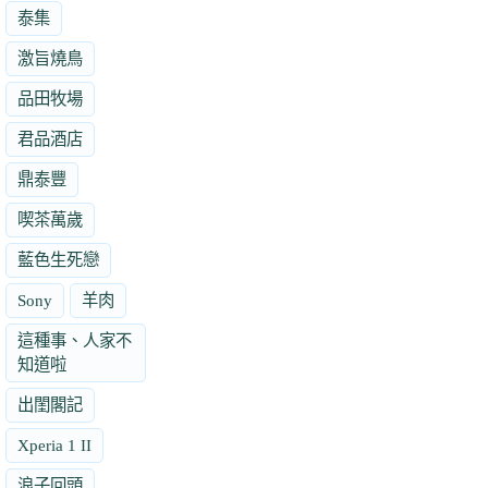
泰集
激旨燒鳥
品田牧場
君品酒店
鼎泰豐
喫茶萬歲
藍色生死戀
Sony
羊肉
這種事、人家不
知道啦
出閨閣記
Xperia 1 II
浪子回頭