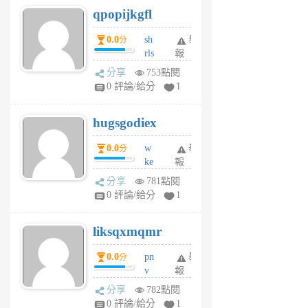
qpopijkgfl
6
個
0.0
sh
舉
分
月
rls
報
前
k
分享
753點閱
m
0 評論/給分
1
zt
g
hugsgodiex
6
個
0.0
w
舉
分
月
ke
報
前
rv
分享
781點閱
pj
0 評論/給分
1
qf
r
liksqxmqmr
6
個
0.0
pn
舉
分
月
v
報
前
wt
分享
782點閱
sv
0 評論/給分
1