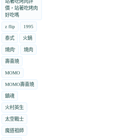
站著吃烤肉評
價，站著吃烤肉
好吃嗎
z flip
1995
泰式
火鍋
燒肉'
燒肉
壽喜燒
MOMO
MOMO壽喜燒
鎮魂
火村英生
太空戰士
魔道祖師