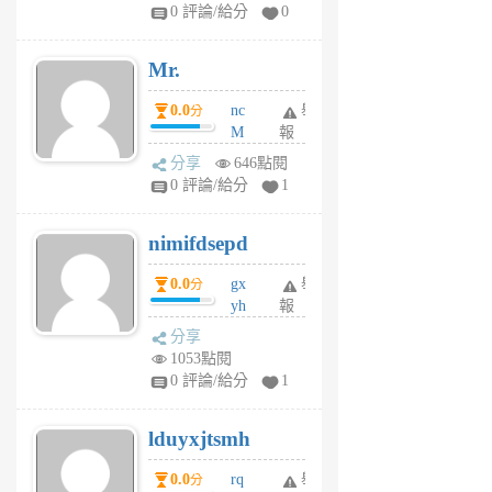
1
0 評論/給分
0
個
月
Mr.
前
0.0
nc
舉
分
M
報
U
分享
646點閱
F
0 評論/給分
1
C
M
nimifdsepd
U
5
0.0
gx
舉
分
個
yh
報
月
dq
前
分享
vo
1053點閱
jl
0 評論/給分
1
6
個
lduyxjtsmh
月
前
0.0
rq
舉
分