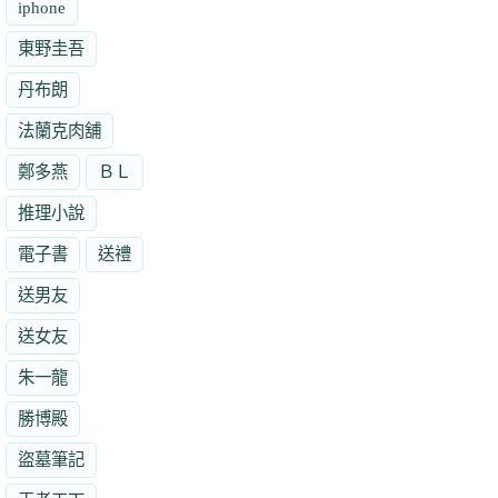
iphone
東野圭吾
丹布朗
法蘭克肉舖
鄭多燕
ＢＬ
推理小說
電子書
送禮
送男友
送女友
朱一龍
勝博殿
盜墓筆記