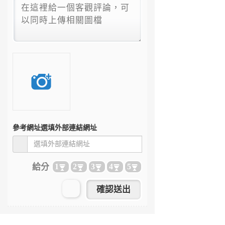
參考網址
選填外部連結網址
給分
1
2
3
4
5