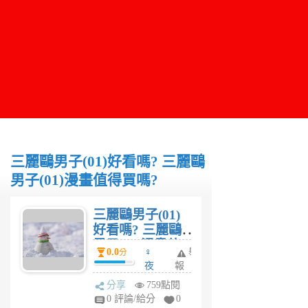
三麗鷗男子(01)好看嗎? 三麗鷗
男子(01)漫畫值得買嗎?
三麗鷗男子(01)
好看嗎? 三麗鷗
男子(01)漫畫值
0.0
♀
舉
分
得買嗎?
夜
報
妤
分享
759點閱
5
0 評論/給分
0
年