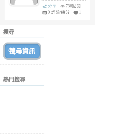
sq
分享
738點閱
fy
0 評論/給分
1
fe
6
個
搜尋
月
前
熱門搜尋