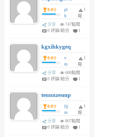
月
月
0.0
pl
舉
分
前
前
h
報
wi
分享
747點閱
w
0 評論/給分
1
sh
uq
kgxihkygeq
6
個
0.0
v
舉
分
月
m
報
前
sg
分享
680點閱
sr
0 評論/給分
1
vg
pn
tennnzesmp
6
個
0.0
fjj
舉
分
月
m
報
前
w
分享
807點閱
rs
0 評論/給分
1
uy
j