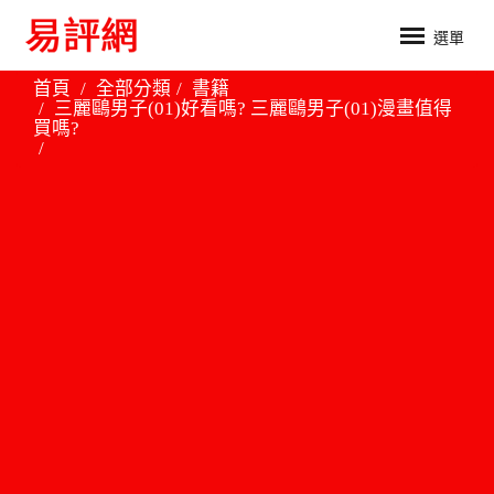
選單
首頁
全部分類
書籍
三麗鷗男子(01)好看嗎? 三麗鷗男子(01)漫畫值得
買嗎?