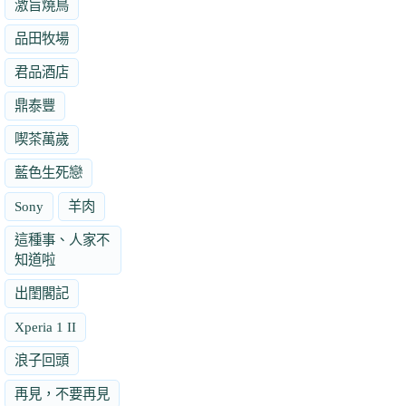
激旨燒鳥
品田牧場
君品酒店
鼎泰豐
喫茶萬歲
藍色生死戀
Sony
羊肉
這種事、人家不
知道啦
出閨閣記
Xperia 1 II
浪子回頭
再見，不要再見