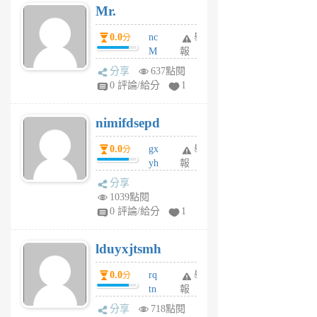
Mr.
前
0.0
nc
舉
分
M
報
U
分享
637點閱
F
0 評論/給分
1
C
M
nimifdsepd
U
5
0.0
gx
舉
分
個
yh
報
月
dq
前
分享
vo
1039點閱
jl
0 評論/給分
1
6
個
lduyxjtsmh
月
前
0.0
rq
舉
分
tn
報
jt
分享
718點閱