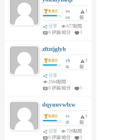
個
0.0
nx
舉
分
月
ox
報
前
rh
分享
677點閱
pe
0 評論/給分
1
er
6
zftztjglyh
個
月
0.0
yh
舉
分
前
ik
報
s
分享
m
2564點閱
tu
0 評論/給分
1
m
s
dqyuuvwlxw
6
個
0.0
vs
舉
分
月
dl
報
前
sq
分享
728點閱
fy
0 評論/給分
1