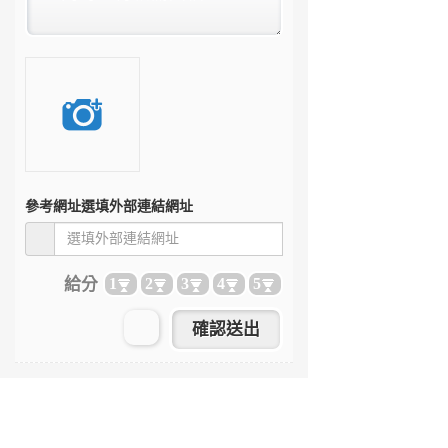
參考網址
選填外部連結網址
給分
1
2
3
4
5