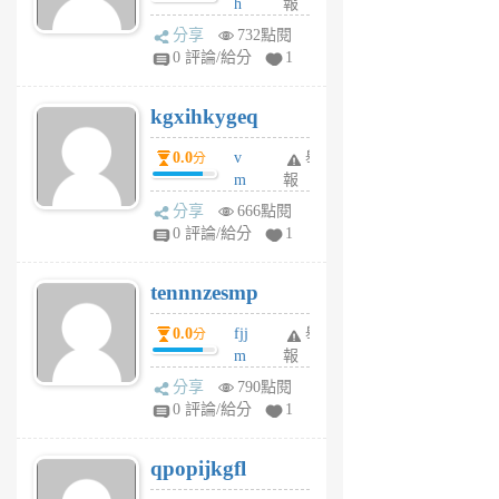
h
報
wi
分享
732點閱
w
0 評論/給分
1
sh
uq
kgxihkygeq
6
個
0.0
v
舉
分
月
m
報
前
sg
分享
666點閱
sr
0 評論/給分
1
vg
pn
tennnzesmp
6
個
0.0
fjj
舉
分
月
m
報
前
w
分享
790點閱
rs
0 評論/給分
1
uy
j
qpopijkgfl
6
個