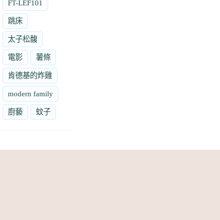
FT-LEF101
跳床
太子松馥
電影
薯條
肯德基的炸雞
modern family
廚藝
蚊子