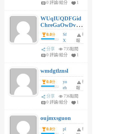
gl
0 評論/給分
1
gy
6
WUqIUQDFGid
個
ChreGaOwDv
月
前
dY
0.0
Sf
舉
分
X
報
Pe
分享
735點閱
Jc
0 評論/給分
1
cf
v
wmdgtlznsl
R
P
0.0
yo
舉
分
m
eh
報
v
ld
A
分享
736點閱
gy
V
0 評論/給分
1
ik
G
6
6
oujmxsguon
個
個
月
月
0.0
pl
舉
分
前
前