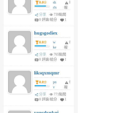
0.0
sh
舉
分
月
rls
報
前
k
分享
739點閱
m
0 評論/給分
1
zt
g
hugsgodiex
6
個
0.0
w
舉
分
月
ke
報
前
rv
分享
765點閱
pj
0 評論/給分
1
qf
r
liksqxmqmr
6
個
0.0
pn
舉
分
月
v
報
前
wt
分享
771點閱
sv
0 評論/給分
1
jd
j
yonsdynkqi
6