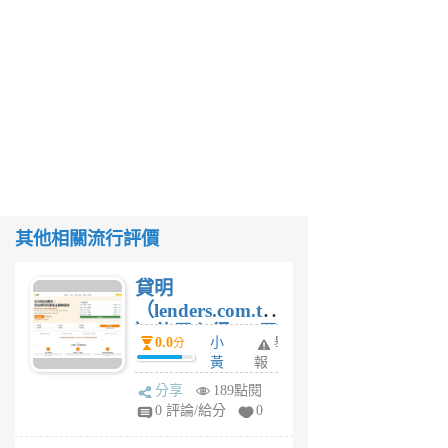
其他相關流行評價
貸明
（lenders.com.tw
）使用心得 — 民
0.0
小
舉
分
間貸款比較平台
黃
報
體驗
蜂
分享
189點閱
4
0 評論/給分
0
星
期