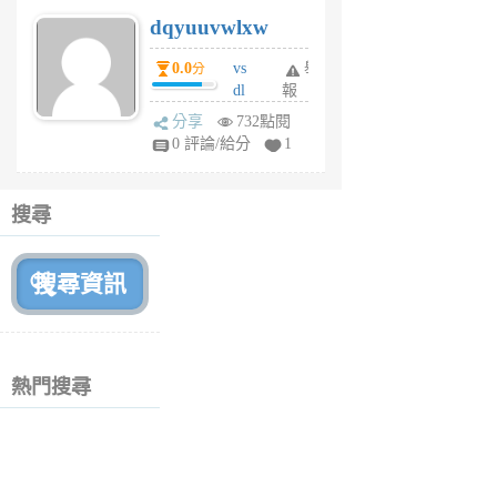
s
dqyuuvwlxw
6
個
0.0
vs
舉
分
月
dl
報
前
sq
分享
732點閱
fy
0 評論/給分
1
fe
6
個
搜尋
月
前
熱門搜尋