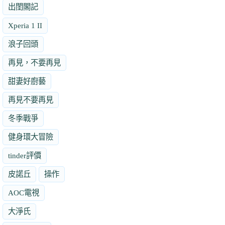
出閨閣記
Xperia 1 II
浪子回頭
再見，不要再見
甜妻好廚藝
再見不要再見
冬季戰爭
健身環大冒險
tinder評價
皮諾丘
操作
AOC電視
大淨氏