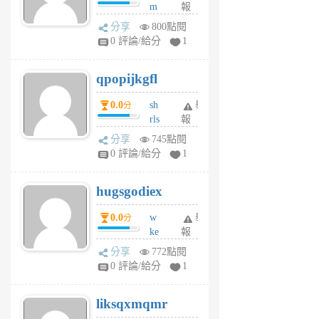
m
報
前
w
分享
800點閱
rs
0 評論/給分
1
uy
j
qpopijkgfl
6
個
0.0
sh
舉
分
月
rls
報
前
k
分享
745點閱
m
0 評論/給分
1
zt
g
hugsgodiex
6
個
0.0
w
舉
分
月
ke
報
前
rv
分享
772點閱
pj
0 評論/給分
1
qf
r
liksqxmqmr
6
個