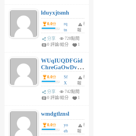
6
個
lduyxjtsmh
月
前
0.0
rq
舉
分
tn
報
jt
分享
728點閱
gl
0 評論/給分
1
gy
6
WUqIUQDFGid
個
ChreGaOwDv
月
前
dY
0.0
Sf
舉
分
X
報
Pe
分享
742點閱
Jc
0 評論/給分
1
cf
v
wmdgtlznsl
R
P
0.0
yo
舉
分
m
eh
報
v