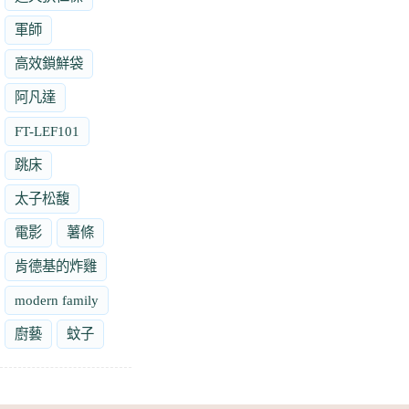
軍師
高效鎖鮮袋
阿凡達
FT-LEF101
跳床
太子松馥
電影
薯條
肯德基的炸雞
modern family
廚藝
蚊子