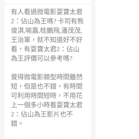
前
有人看過微電影耍寶太君
2：佔山為王嗎? 卡司有熊
俊淇,喻嘉,桂鵬飛,潘茂茂,
王治軍，就不知道好不好
看，有耍寶太君2：佔山
為王評價可以參考嗎?
覺得微電影類型時間雖然
短，但是也不錯，有時間
可利用時間短時，不用花
上一個多小時看耍寶太君
2：佔山為王影片也不
錯。