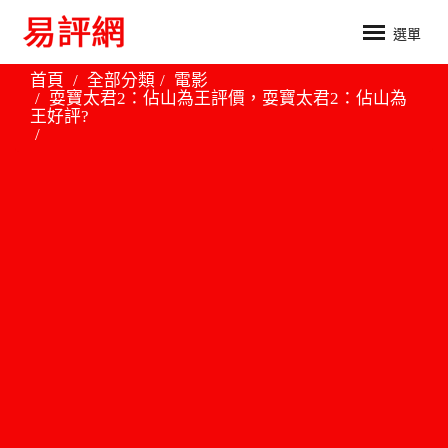
選單
首頁
全部分類
電影
耍寶太君2：佔山為王評價，耍寶太君2：佔山為
王好評?