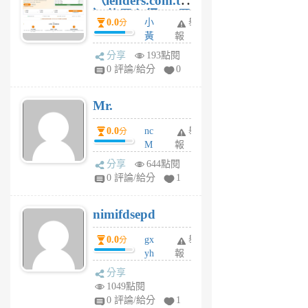
（lenders.com.tw
）使用心得 — 民
0.0
小
舉
分
間貸款比較平台
黃
報
體驗
蜂
分享
193點閱
1
0 評論/給分
0
個
月
Mr.
前
0.0
nc
舉
分
M
報
U
分享
644點閱
F
0 評論/給分
1
C
M
nimifdsepd
U
5
0.0
gx
舉
分
個
yh
報
月
dq
前
分享
vo
1049點閱
jl
0 評論/給分
1