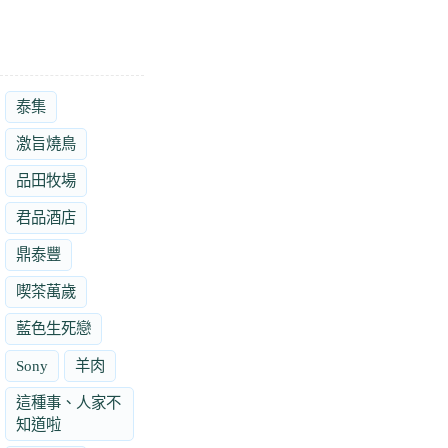
泰集
激旨燒鳥
品田牧場
君品酒店
鼎泰豐
喫茶萬歲
藍色生死戀
Sony
羊肉
這種事、人家不
知道啦