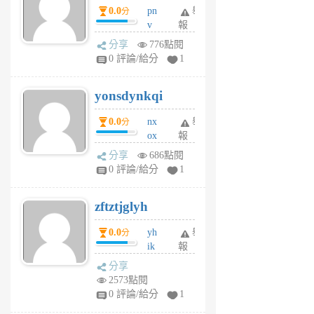
0.0
pn
舉
分
月
v
報
前
wt
分享
776點閱
sv
0 評論/給分
1
jd
j
yonsdynkqi
6
個
0.0
nx
舉
分
月
ox
報
前
rh
分享
686點閱
pe
0 評論/給分
1
er
6
zftztjglyh
個
月
0.0
yh
舉
分
前
ik
報
s
分享
m
2573點閱
tu
0 評論/給分
1
m