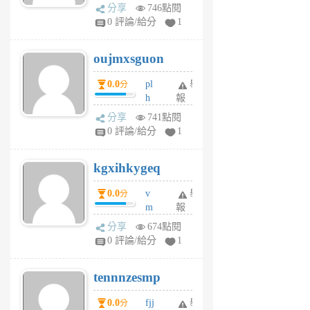
ld
A
分享
746點閱
gy
V
0 評論/給分
1
ik
G
6
6
oujmxsguon
個
個
月
月
0.0
pl
舉
分
前
前
h
報
wi
分享
741點閱
w
0 評論/給分
1
sh
uq
kgxihkygeq
6
個
0.0
v
舉
分
月
m
報
前
sg
分享
674點閱
sr
0 評論/給分
1
vg
pn
tennnzesmp
6
個
0.0
fjj
舉
分
月