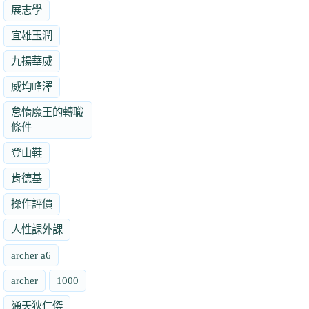
展志學
宜雄玉潤
九揚華威
威均峰澤
怠惰魔王的轉職
條件
登山鞋
肯德基
操作評價
人性課外課
archer a6
archer
1000
通天狄仁傑