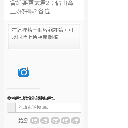
會給耍寶太君2：佔山為
王好評嗎? 各位
參考網址
選填外部連結網址
給分
1
2
3
4
5