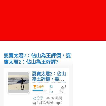
耍寶太君2：佔山為王評價，耍
寶太君2：佔山為王好評?
耍寶太君2：佔山
為王評價，耍寶
太君2：佔山為王
0.0
Et
舉
分
好評?
ha
報
n
分享
768點閱
5
0 評論/給分
0
年