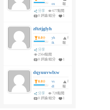
ox
報
前
rh
分享
677點閱
pe
0 評論/給分
1
er
6
zftztjglyh
個
月
0.0
yh
舉
分
前
ik
報
s
分享
m
2564點閱
tu
0 評論/給分
1
m
s
dqyuuvwlxw
6
個
0.0
vs
舉
分
月
dl
報
前
sq
分享
728點閱
fy
0 評論/給分
1
fe
6