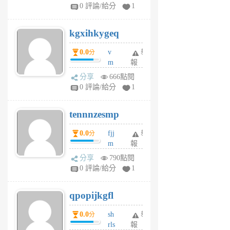
w
0 評論/給分
1
sh
uq
kgxihkygeq
6
個
0.0
v
舉
分
月
m
報
前
sg
分享
666點閱
sr
0 評論/給分
1
vg
pn
tennnzesmp
6
個
0.0
fjj
舉
分
月
m
報
前
w
分享
790點閱
rs
0 評論/給分
1
uy
j
qpopijkgfl
6
個
0.0
sh
舉
分
月
rls
報
前