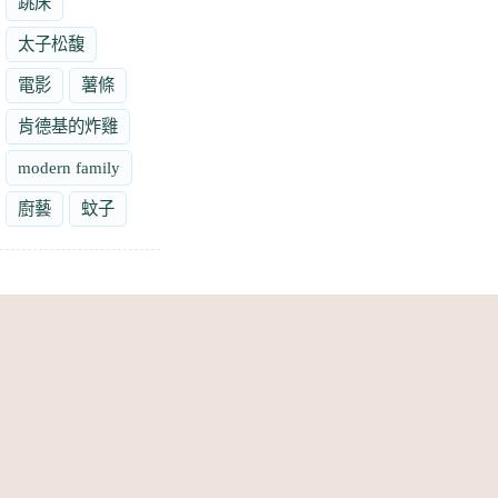
跳床
太子松馥
電影
薯條
肯德基的炸雞
modern family
廚藝
蚊子