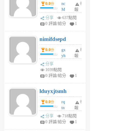
0.0
nc
舉
分
M
報
U
分享
637點閱
F
0 評論/給分
1
C
M
nimifdsepd
U
5
0.0
gx
舉
分
個
yh
報
月
dq
前
分享
vo
1039點閱
jl
0 評論/給分
1
6
個
lduyxjtsmh
月
前
0.0
rq
舉
分
tn
報
jt
分享
718點閱
gl
0 評論/給分
1
gy