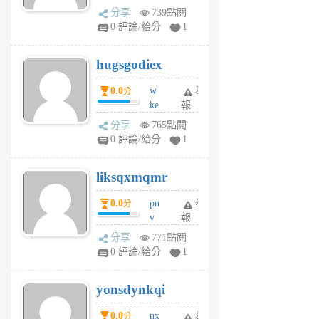
k
分享
739點閱
m
0 評論/給分
1
zt
g
hugsgodiex
6
個
0.0
w
舉
分
月
ke
報
前
rv
分享
765點閱
pj
0 評論/給分
1
qf
r
liksqxmqmr
6
個
0.0
pn
舉
分
月
v
報
前
wt
分享
771點閱
sv
0 評論/給分
1
jd
j
yonsdynkqi
6
個
0.0
nx
舉
分
月