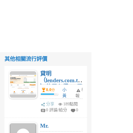
其他相關流行評價
貸明
（lenders.com.tw
）使用心得 — 民
0.0
小
舉
分
間貸款比較平台
黃
報
體驗
蜂
分享
189點閱
4
0 評論/給分
0
星
期
Mr.
前