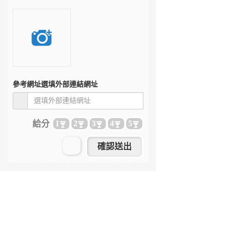
參考網址
選填外部連結網址
給分
1
2
3
4
5