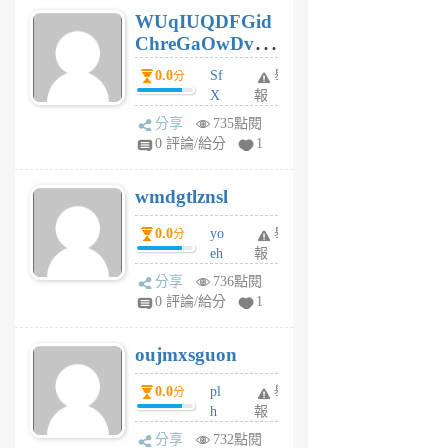
6
WUqIUQDFGid
個
ChreGaOwDv
月
前
dY
0.0
Sf
舉
分
X
報
Pe
分享
735點閱
Jc
0 評論/給分
1
cf
v
wmdgtlznsl
R
P
0.0
yo
舉
分
m
eh
報
v
ld
A
分享
736點閱
gy
V
0 評論/給分
1
ik
G
6
6
oujmxsguon
個
個
月
月
0.0
pl
舉
分
前
前
h
報
wi
分享
732點閱