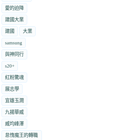
愛的迫降
建國大業
建國
大業
samsung
與神同行
s20+
紅粉驚魂
展志學
宜雄玉潤
九揚華威
威均峰澤
怠惰魔王的轉職