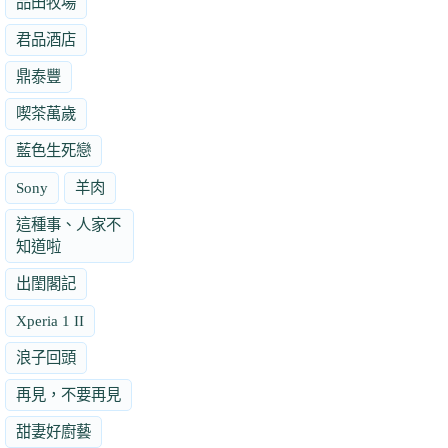
品田牧場
君品酒店
鼎泰豐
喫茶萬歲
藍色生死戀
Sony
羊肉
這種事、人家不
知道啦
出閨閣記
Xperia 1 II
浪子回頭
再見，不要再見
甜妻好廚藝