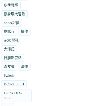
冬季戰爭
健身環大冒險
tinder評價
皮諾丘
操作
AOC電視
大淨氏
日勝新京站
森友會
清運
Switch
DCS-8300LH
D-link DCS-
8300L