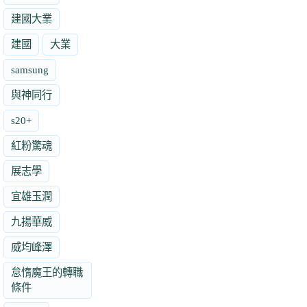
建國大業
建國
大業
samsung
與神同行
s20+
紅粉驚魂
展志學
宜雄玉潤
九揚華威
威均峰澤
怠惰魔王的轉職
條件