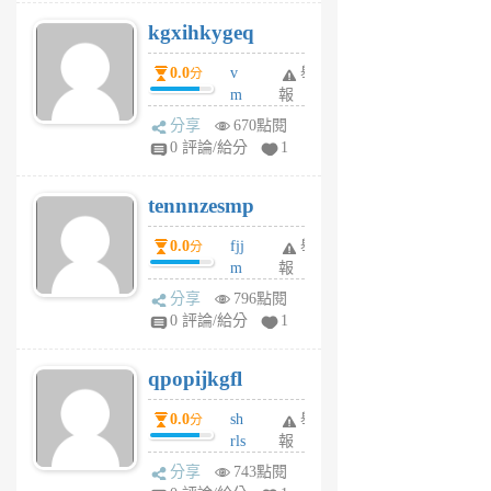
uq
kgxihkygeq
6
個
0.0
v
舉
分
月
m
報
前
sg
分享
670點閱
sr
0 評論/給分
1
vg
pn
tennnzesmp
6
個
0.0
fjj
舉
分
月
m
報
前
w
分享
796點閱
rs
0 評論/給分
1
uy
j
qpopijkgfl
6
個
0.0
sh
舉
分
月
rls
報
前
k
分享
743點閱
m