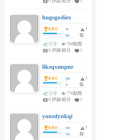
0 評論/給分
1
zt
g
hugsgodiex
6
個
0.0
w
舉
分
月
ke
報
前
rv
分享
768點閱
pj
0 評論/給分
1
qf
r
liksqxmqmr
6
個
0.0
pn
舉
分
月
v
報
前
wt
分享
776點閱
sv
0 評論/給分
1
jd
j
yonsdynkqi
6
個
0.0
nx
舉
分
月
ox
報
前