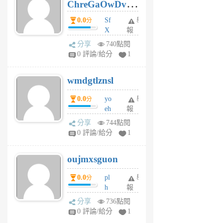
ChreGaOwDv
月
前
dY
0.0
Sf
舉
分
X
報
Pe
分享
740點閱
Jc
0 評論/給分
1
cf
v
wmdgtlznsl
R
P
0.0
yo
舉
分
m
eh
報
v
ld
A
分享
744點閱
gy
V
0 評論/給分
1
ik
G
6
6
oujmxsguon
個
個
月
月
0.0
pl
舉
分
前
前
h
報
wi
分享
736點閱
w
0 評論/給分
1
sh