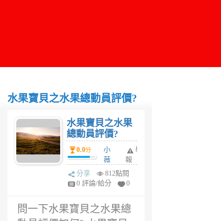
水果寶貝之水果總動員評價?
水果寶貝之水果
總動員評價?
0.0
小
舉
分
薇
報
兒
分享
812點閱
5
0 評論/給分
0
年
前
問一下水果寶貝之水果總