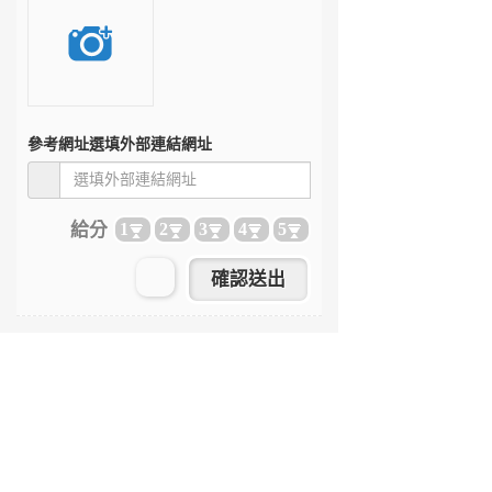
參考網址
選填外部連結網址
給分
1
2
3
4
5