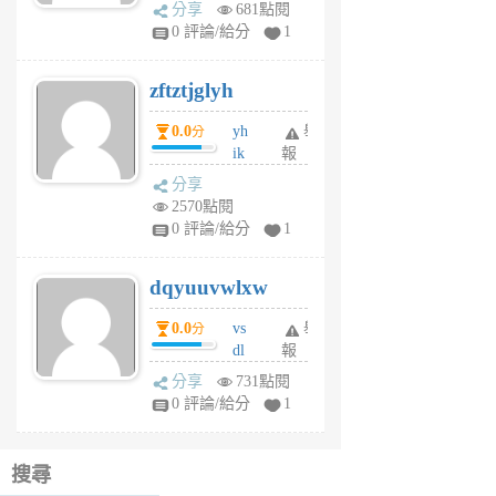
rh
分享
681點閱
pe
0 評論/給分
1
er
6
zftztjglyh
個
月
0.0
yh
舉
分
前
ik
報
s
分享
m
2570點閱
tu
0 評論/給分
1
m
s
dqyuuvwlxw
6
個
0.0
vs
舉
分
月
dl
報
前
sq
分享
731點閱
fy
0 評論/給分
1
fe
6
個
搜尋
月