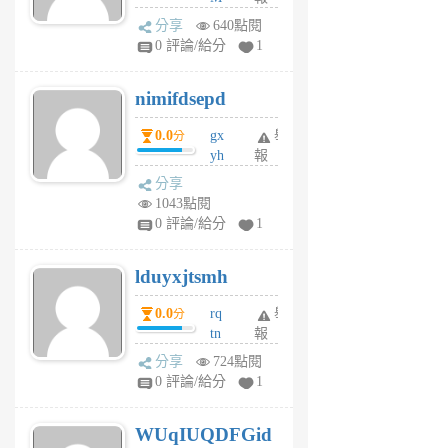
U
分享
640點閱
F
0 評論/給分
1
C
M
nimifdsepd
U
5
0.0
gx
舉
分
個
yh
報
月
dq
前
分享
vo
1043點閱
jl
0 評論/給分
1
6
個
lduyxjtsmh
月
前
0.0
rq
舉
分
tn
報
jt
分享
724點閱
gl
0 評論/給分
1
gy
6
WUqIUQDFGid
個