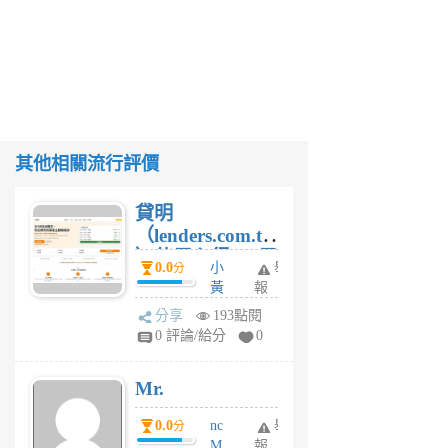
其他相關流行評價
貸明
（lenders.com.tw
）使用心得 — 民
0.0
小
舉
分
間貸款比較平台
黃
報
體驗
蜂
分享
193點閱
1
0 評論/給分
0
個
月
Mr.
前
0.0
nc
舉
分
M
報