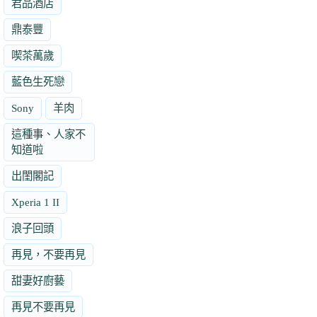
君品酒店
鼎泰豐
喫茶萬歲
藍色生死戀
Sony
羊肉
這種事、人家不
知道啦
出閨閣記
Xperia 1 II
浪子回頭
再見，不要再見
甜妻好廚藝
再見不要再見