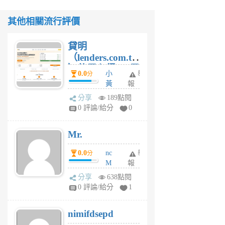
其他相關流行評價
貸明
（lenders.com.tw
）使用心得 — 民
0.0
小
舉
分
間貸款比較平台
黃
報
體驗
蜂
分享
189點閱
1
0 評論/給分
0
個
月
Mr.
前
0.0
nc
舉
分
M
報
U
分享
638點閱
F
0 評論/給分
1
C
M
nimifdsepd
U
5