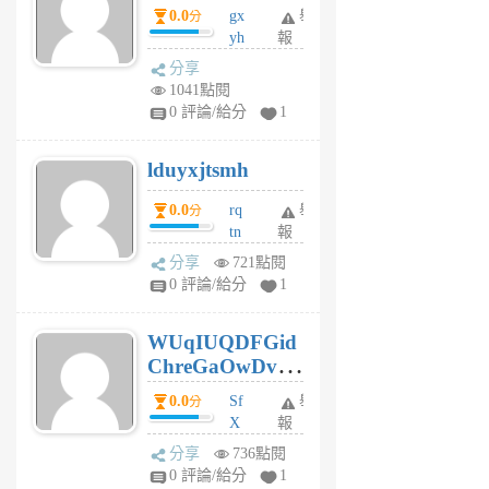
0.0
gx
舉
分
個
yh
報
月
dq
前
分享
vo
1041點閱
jl
0 評論/給分
1
6
個
lduyxjtsmh
月
前
0.0
rq
舉
分
tn
報
jt
分享
721點閱
gl
0 評論/給分
1
gy
6
WUqIUQDFGid
個
ChreGaOwDv
月
前
dY
0.0
Sf
舉
分
X
報
Pe
分享
736點閱
Jc
0 評論/給分
1
cf