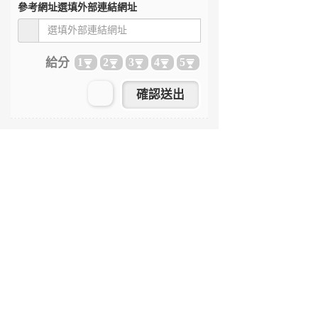
參考網址
選填外部連結網址
給分
1
2
3
4
5