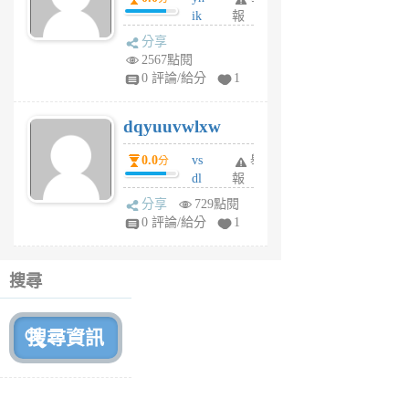
ik
報
s
分享
m
2567點閱
tu
0 評論/給分
1
m
s
dqyuuvwlxw
6
個
0.0
vs
舉
分
月
dl
報
前
sq
分享
729點閱
fy
0 評論/給分
1
fe
6
個
搜尋
月
前