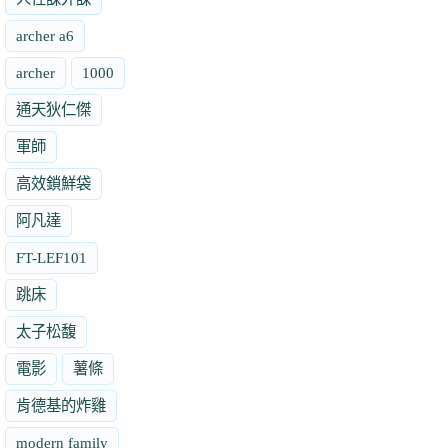
archer a6
archer
1000
通天狄仁傑
軍師
高效鎖鮮袋
阿凡達
FT-LEF101
跳床
太子松馥
電影
薯條
肯德基的炸雞
modern family