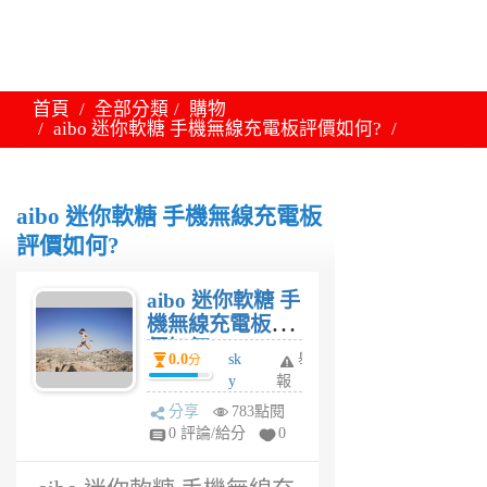
首頁
全部分類
購物
aibo 迷你軟糖 手機無線充電板評價如何?
aibo 迷你軟糖 手機無線充電板
評價如何?
aibo 迷你軟糖 手
機無線充電板評
價如何?
0.0
sk
舉
分
y
報
m
分享
783點閱
an
0 評論/給分
0
5
年