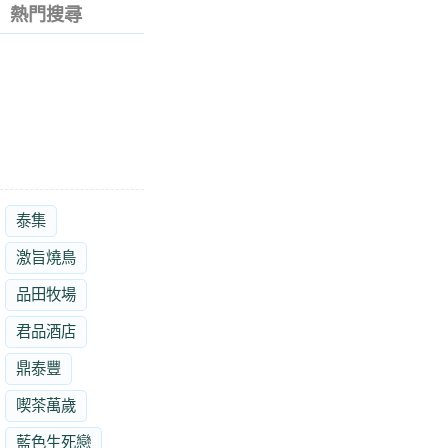
熱門搜尋
泰集
激旨燒鳥
品田牧場
君品酒店
鼎泰豐
喫茶萬歲
藍色生死戀