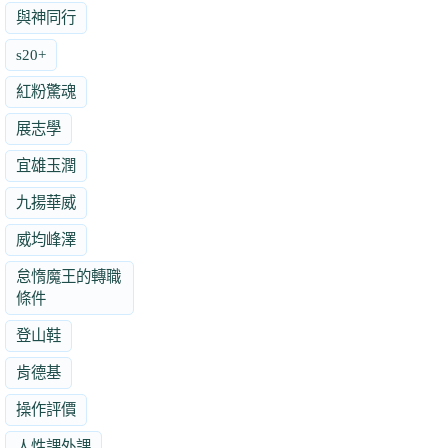
與神同行
s20+
紅粉驚魂
展志學
宜雄玉潤
九揚華威
威均峰澤
怠惰魔王的轉職
條件
登山鞋
肯德基
操作評價
人性課外課