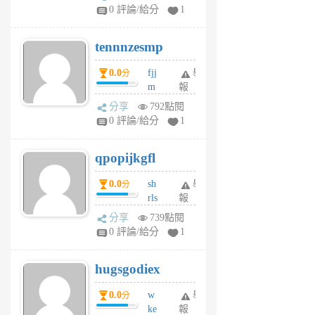
sr
0 評論/給分
1
vg
pn
tennnzesmp
6
個
0.0
fjj
舉
分
月
m
報
前
w
分享
792點閱
rs
0 評論/給分
1
uy
j
qpopijkgfl
6
個
0.0
sh
舉
分
月
rls
報
前
k
分享
739點閱
m
0 評論/給分
1
zt
g
hugsgodiex
6
個
0.0
w
舉
分
月
ke
報
前