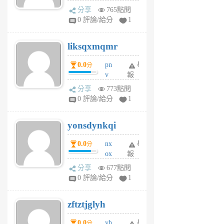
rv
分享
765點閱
pj
0 評論/給分
1
qf
r
liksqxmqmr
6
個
0.0
pn
舉
分
月
v
報
前
wt
分享
773點閱
sv
0 評論/給分
1
jd
j
yonsdynkqi
6
個
0.0
nx
舉
分
月
ox
報
前
rh
分享
677點閱
pe
0 評論/給分
1
er
6
zftztjglyh
個
月
0.0
yh
舉
分
前