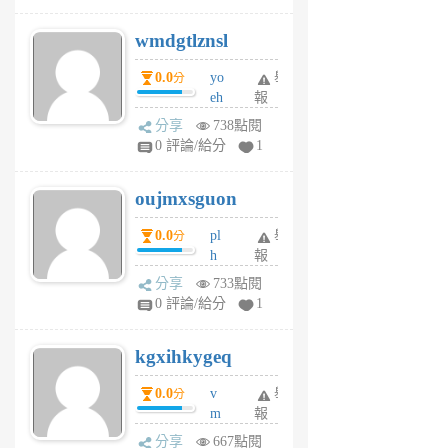
v
wmdgtlznsl
R
P
0.0
yo
舉
分
m
eh
報
v
ld
A
分享
738點閱
gy
V
0 評論/給分
1
ik
G
6
6
oujmxsguon
個
個
月
月
0.0
pl
舉
分
前
前
h
報
wi
分享
733點閱
w
0 評論/給分
1
sh
uq
kgxihkygeq
6
個
0.0
v
舉
分
月
m
報
前
sg
分享
667點閱