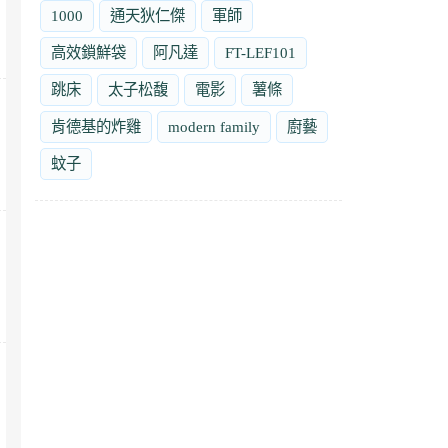
1000
通天狄仁傑
軍師
高效鎖鮮袋
阿凡達
FT-LEF101
跳床
太子松馥
電影
薯條
肯德基的炸雞
modern family
廚藝
蚊子