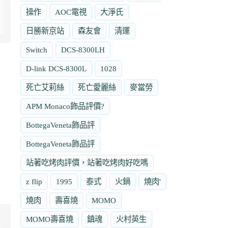
操作
AOC電視
大淨氏
日勝新京站
森友會
清運
Switch
DCS-8300LH
D-link DCS-8300L
1028
死亡艾莉絲
死亡愛麗絲
麥當勞
APM Monaco飾品評價?
BottegaVeneta飾品評
BottegaVeneta飾品評
站著吃烤肉評價，站著吃烤肉好吃嗎
z flip
1995
泰式
火鍋
燒肉'
燒肉
壽喜燒
MOMO
MOMO壽喜燒
鎮魂
火村英生