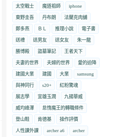
太空戰士
魔道祖師
iphone
東野圭吾
丹布朗
法蘭克肉舖
鄭多燕
ＢＬ
推理小說
電子書
送禮
送男友
送女友
朱一龍
勝博殿
盜墓筆記
王者天下
夫妻的世界
夫婦的世界
愛的迫降
建國大業
建國
大業
samsung
與神同行
s20+
紅粉驚魂
展志學
宜雄玉潤
九揚華威
威均峰澤
怠惰魔王的轉職條件
登山鞋
肯德基
操作評價
人性課外課
archer a6
archer