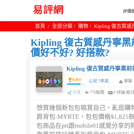
評價推
首頁
全部分類
購物
Kipling 復古
Kipling 復古質感丹
價好不好? 好搭款?
Kipling 復古質感丹寧
0.0
分
心兒 5年前
舉報
分享
776點閱
0 評論/給
想買幾個新包包犒賞自己，亂逛購物站
肩背包-MYRTE，包包價格$1,
包商品在ptt跟mobile01感覺分享