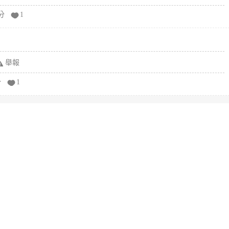
分
1
舉報
分
1