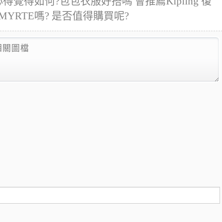
覺得如何?包包衣服好搭嗎 會推薦Kipling 復
YRTE嗎? 是否值得購買呢?