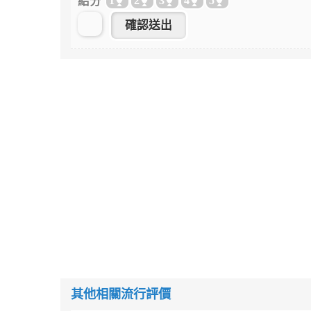
給分
1
2
3
4
5
其他相關流行評價