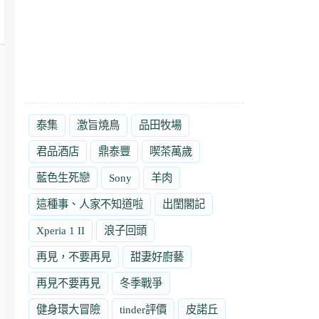
泰集
激旨燒鳥
品田牧場
君品酒店
鼎泰豐
喫茶萬歲
藍色生死戀
Sony
羊肉
這種事、人家不知道啦
出閨閣記
Xperia 1 II
浪子回頭
再見，不要再見
甜妻好廚藝
再見不要再見
冬季戰爭
健身環大冒險
tinder評價
皮諾丘