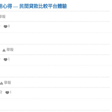
w）使用心得 — 民間貸款比較平台體驗
舉報
分
0
舉報
分
1
舉報
分
1