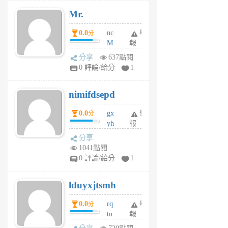
月
Mr.
前
0.0
nc
舉
分
M
報
U
分享
637點閱
F
0 評論/給分
1
C
M
nimifdsepd
U
5
0.0
gx
舉
分
個
yh
報
月
dq
前
分享
vo
1041點閱
jl
0 評論/給分
1
6
個
lduyxjtsmh
月
前
0.0
rq
舉
分
tn
報
jt