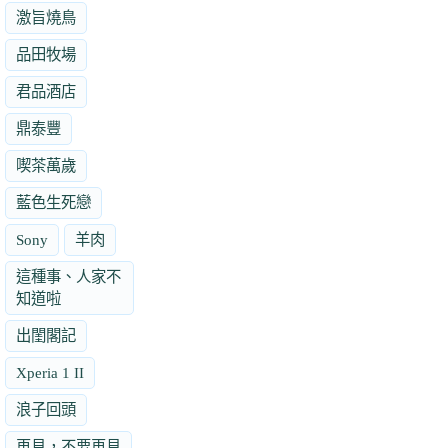
激旨燒鳥
品田牧場
君品酒店
鼎泰豐
喫茶萬歲
藍色生死戀
Sony
羊肉
這種事、人家不
知道啦
出閨閣記
Xperia 1 II
浪子回頭
再見，不要再見