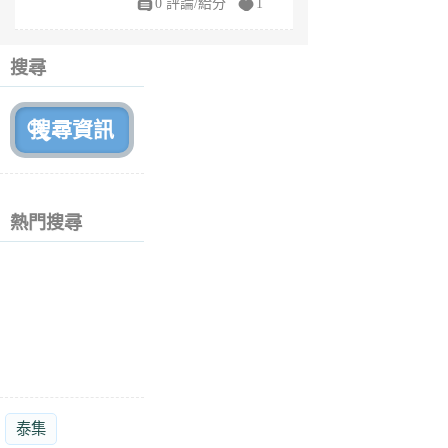
0 評論/給分
1
fe
6
個
搜尋
月
前
熱門搜尋
泰集