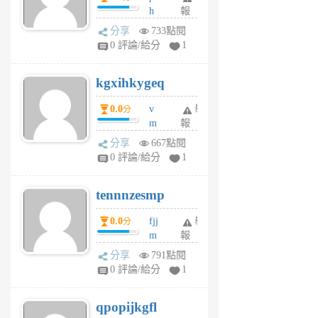
h
報
wi
分享
733點閱
w
0 評論/給分
1
sh
uq
kgxihkygeq
6
個
0.0
v
舉
分
月
m
報
前
sg
分享
667點閱
sr
0 評論/給分
1
vg
pn
tennnzesmp
6
個
0.0
fjj
舉
分
月
m
報
前
w
分享
791點閱
rs
0 評論/給分
1
uy
j
qpopijkgfl
6