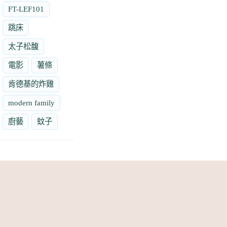
FT-LEF101
跳床
太子松馥
電影
薯條
肯德基的炸雞
modern family
廚藝
蚊子