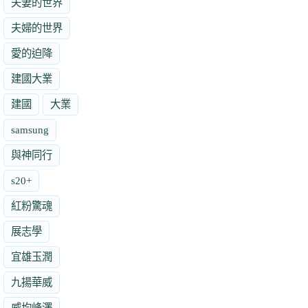
夫妻的世界
夫婦的世界
愛的迫降
建國大業
建國
大業
samsung
與神同行
s20+
紅粉驚魂
展志學
宜雄玉潤
九揚華威
威均峰澤