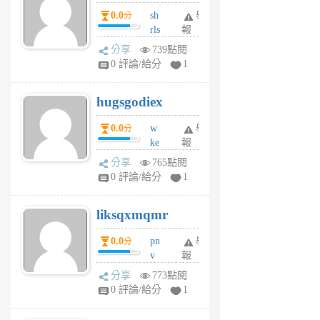
個
0.0
sh
舉
分
月
rls
報
前
k
分享
739點閱
m
0 評論/給分
1
zt
g
hugsgodiex
6
個
0.0
w
舉
分
月
ke
報
前
rv
分享
765點閱
pj
0 評論/給分
1
qf
r
liksqxmqmr
6
個
0.0
pn
舉
分
月
v
報
前
wt
分享
773點閱
sv
0 評論/給分
1
jd
j