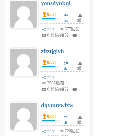
yonsdynkqi
6
個
0.0
nx
舉
分
月
ox
報
前
rh
分享
677點閱
pe
0 評論/給分
1
er
6
zftztjglyh
個
月
0.0
yh
舉
分
前
ik
報
s
分享
m
2567點閱
tu
0 評論/給分
1
m
s
dqyuuvwlxw
6
個
0.0
vs
舉
分
月
dl
報
前
sq
分享
728點閱
fy