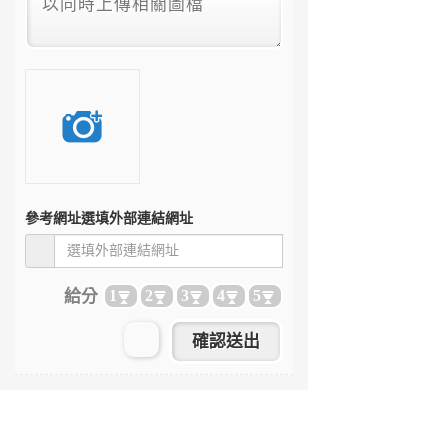
參考網址
選填外部連結網址
給分
1
2
3
4
5