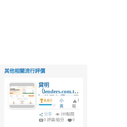
其他相關流行評價
貸明
（lenders.com.tw
）使用心得 — 民
0.0
小
舉
分
間貸款比較平台
黃
報
體驗
蜂
分享
189點閱
1
0 評論/給分
0
個