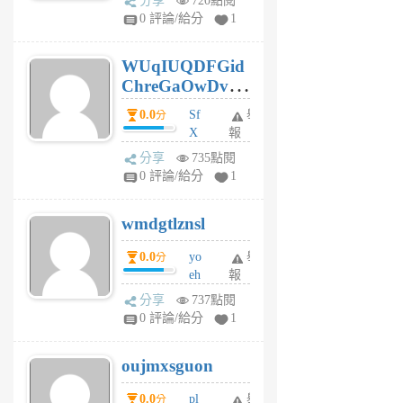
分享
720點閱
gl
0 評論/給分
1
gy
6
WUqIUQDFGid
個
ChreGaOwDv
月
前
dY
0.0
Sf
舉
分
X
報
Pe
分享
735點閱
Jc
0 評論/給分
1
cf
v
wmdgtlznsl
R
P
0.0
yo
舉
分
m
eh
報
v
ld
A
分享
737點閱
gy
V
0 評論/給分
1
ik
G
6
6
oujmxsguon
個
個
月
月
0.0
pl
舉
分
前
前