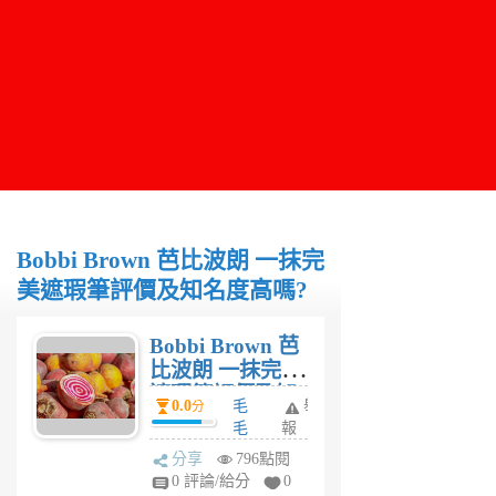
Bobbi Brown 芭比波朗 一抹完
美遮瑕筆評價及知名度高嗎?
Bobbi Brown 芭
比波朗 一抹完美
遮瑕筆評價及知
0.0
毛
舉
分
名度高嗎?
毛
報
妹
分享
796點閱
5
0 評論/給分
0
年