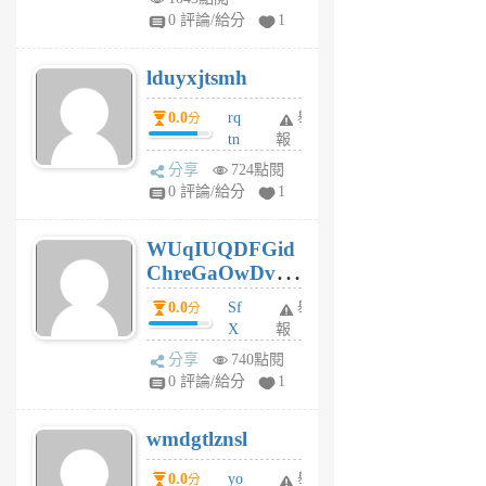
jl
0 評論/給分
1
6
個
lduyxjtsmh
月
前
0.0
rq
舉
分
tn
報
jt
分享
724點閱
gl
0 評論/給分
1
gy
6
WUqIUQDFGid
個
ChreGaOwDv
月
前
dY
0.0
Sf
舉
分
X
報
Pe
分享
740點閱
Jc
0 評論/給分
1
cf
v
wmdgtlznsl
R
P
0.0
yo
舉
分
m