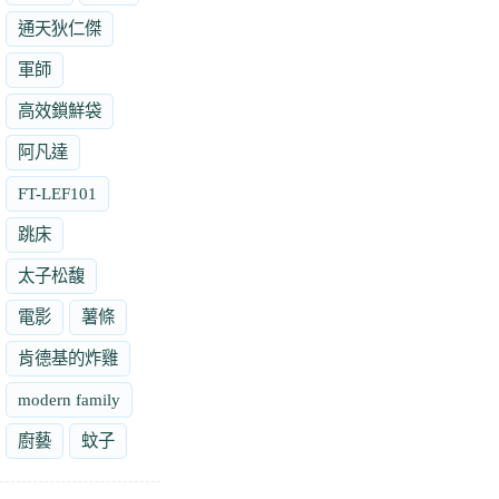
通天狄仁傑
軍師
高效鎖鮮袋
阿凡達
FT-LEF101
跳床
太子松馥
電影
薯條
肯德基的炸雞
modern family
廚藝
蚊子