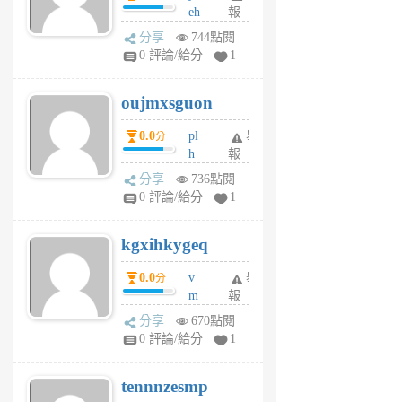
eh
報
v
ld
A
分享
744點閱
gy
V
0 評論/給分
1
ik
G
6
6
oujmxsguon
個
個
月
月
0.0
pl
舉
分
前
前
h
報
wi
分享
736點閱
w
0 評論/給分
1
sh
uq
kgxihkygeq
6
個
0.0
v
舉
分
月
m
報
前
sg
分享
670點閱
sr
0 評論/給分
1
vg
pn
tennnzesmp
6