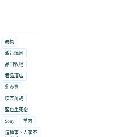
泰集
激旨燒鳥
品田牧場
君品酒店
鼎泰豐
喫茶萬歲
藍色生死戀
Sony
羊肉
這種事、人家不