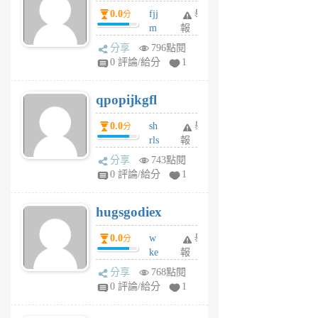
個
0.0
fjj
舉
分
月
m
報
前
w
分享
796點閱
rs
0 評論/給分
1
uy
j
qpopijkgfl
6
個
0.0
sh
舉
分
月
rls
報
前
k
分享
743點閱
m
0 評論/給分
1
zt
g
hugsgodiex
6
個
0.0
w
舉
分
月
ke
報
前
rv
分享
768點閱
pj
0 評論/給分
1
qf
r