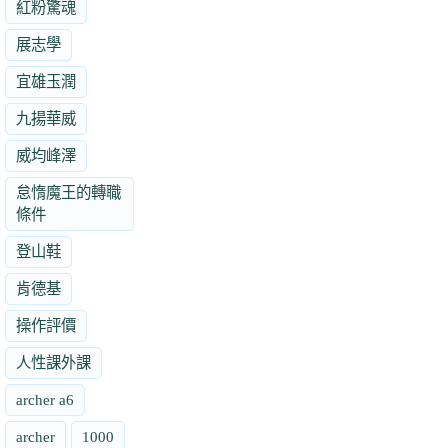
紅粉驚魂
展志學
宜雄玉潤
九揚華威
威均峰澤
怠惰魔王的轉職
條件
登山鞋
肯德基
操作評價
人性課外課
archer a6
archer
1000