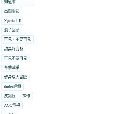
知道啦
出閨閣記
Xperia 1 II
浪子回頭
再見，不要再見
甜妻好廚藝
再見不要再見
冬季戰爭
健身環大冒險
tinder評價
皮諾丘
操作
AOC電視