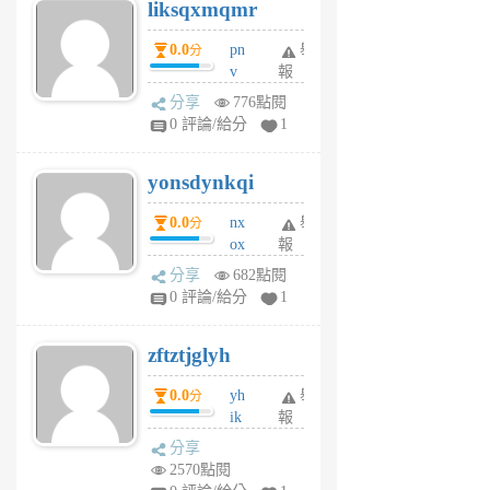
liksqxmqmr
6
個
0.0
pn
舉
分
月
v
報
前
wt
分享
776點閱
sv
0 評論/給分
1
jd
j
yonsdynkqi
6
個
0.0
nx
舉
分
月
ox
報
前
rh
分享
682點閱
pe
0 評論/給分
1
er
6
zftztjglyh
個
月
0.0
yh
舉
分
前
ik
報
s
分享
m
2570點閱
tu