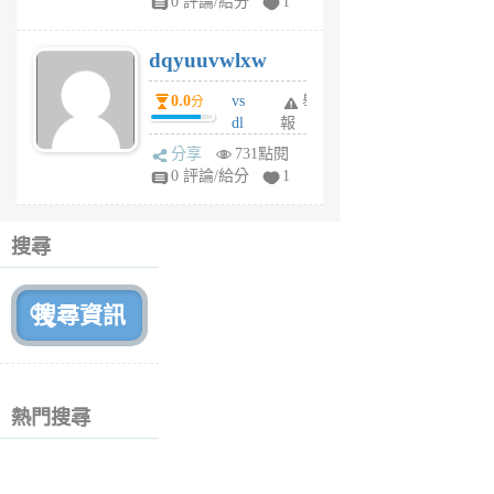
0 評論/給分
1
m
s
dqyuuvwlxw
6
個
0.0
vs
舉
分
月
dl
報
前
sq
分享
731點閱
fy
0 評論/給分
1
fe
6
個
搜尋
月
前
熱門搜尋