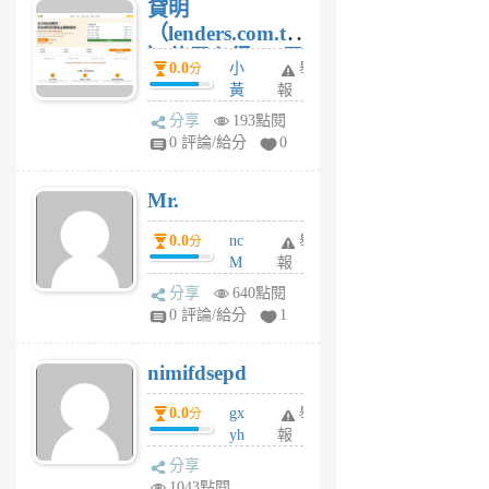
貸明
（lenders.com.tw
）使用心得 — 民
0.0
小
舉
分
間貸款比較平台
黃
報
體驗
蜂
分享
193點閱
1
0 評論/給分
0
個
月
Mr.
前
0.0
nc
舉
分
M
報
U
分享
640點閱
F
0 評論/給分
1
C
M
nimifdsepd
U
5
0.0
gx
舉
分
個
yh
報
月
dq
前
分享
vo
1043點閱