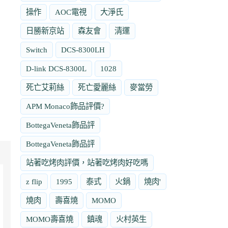
操作
AOC電視
大淨氏
日勝新京站
森友會
清運
Switch
DCS-8300LH
D-link DCS-8300L
1028
死亡艾莉絲
死亡愛麗絲
麥當勞
APM Monaco飾品評價?
BottegaVeneta飾品評
BottegaVeneta飾品評
站著吃烤肉評價，站著吃烤肉好吃嗎
z flip
1995
泰式
火鍋
燒肉'
燒肉
壽喜燒
MOMO
MOMO壽喜燒
鎮魂
火村英生