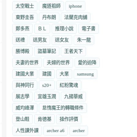
太空戰士
魔道祖師
iphone
東野圭吾
丹布朗
法蘭克肉舖
鄭多燕
ＢＬ
推理小說
電子書
送禮
送男友
送女友
朱一龍
勝博殿
盜墓筆記
王者天下
夫妻的世界
夫婦的世界
愛的迫降
建國大業
建國
大業
samsung
與神同行
s20+
紅粉驚魂
展志學
宜雄玉潤
九揚華威
威均峰澤
怠惰魔王的轉職條件
登山鞋
肯德基
操作評價
人性課外課
archer a6
archer