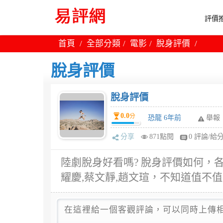
評價推
首頁
全部分類
電影
脫身評價
脫身評價
脫身評價
0.0
分
恐龍 6年前
舉報
分享
871點閱
0 評論/給
陸劇脫身好看嗎? 脫身評價如何，
耀慶,蔡文靜,趙文瑄，不知道值不值