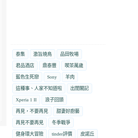
泰集
激旨燒鳥
品田牧場
君品酒店
鼎泰豐
喫茶萬歲
藍色生死戀
Sony
羊肉
這種事、人家不知道啦
出閨閣記
Xperia 1 II
浪子回頭
再見，不要再見
甜妻好廚藝
再見不要再見
冬季戰爭
健身環大冒險
tinder評價
皮諾丘