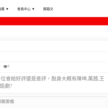
薦 ▼
會員中心 ▼
開箱文
分
0
各位會給好評還是差評，脫身大概有陳坤,萬茜,王
追劇?