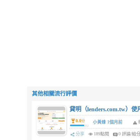
其他相關流行評價
貸明（lenders.com.t
0.0
分
小黃蜂 1個月前
分享
189點閱
0 評論/給