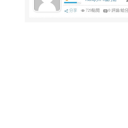
分享
729點閱
0 評論/給