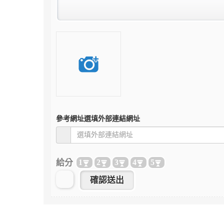
參考網址
選填外部連結網址
給分
1
2
3
4
5