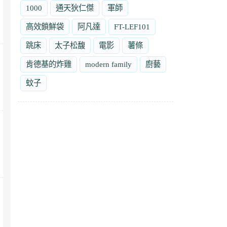
1000
通天狄仁傑
軍師
高效鎖鮮袋
阿凡達
FT-LEF101
跳床
太子松馥
電影
薯條
肯德基的炸雞
modern family
廚藝
蚊子