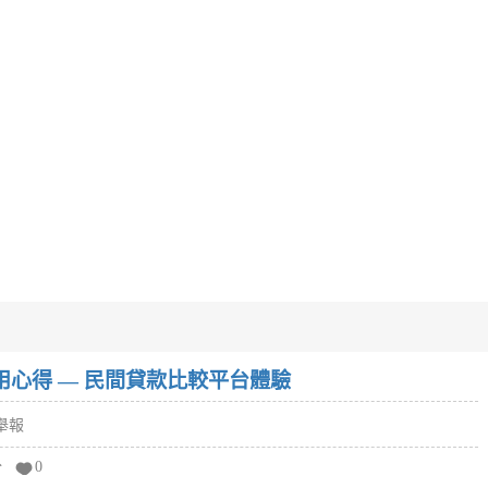
w）使用心得 — 民間貸款比較平台體驗
舉報
分
0