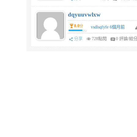
dqyuuvwlxw
0.0
分
vsdlsqfyfe 6個月前
分享
728點閱
0 評論/給