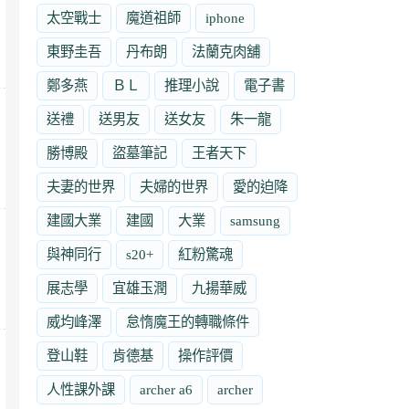
太空戰士
魔道祖師
iphone
東野圭吾
丹布朗
法蘭克肉舖
鄭多燕
ＢＬ
推理小說
電子書
送禮
送男友
送女友
朱一龍
勝博殿
盜墓筆記
王者天下
夫妻的世界
夫婦的世界
愛的迫降
建國大業
建國
大業
samsung
與神同行
s20+
紅粉驚魂
展志學
宜雄玉潤
九揚華威
威均峰澤
怠惰魔王的轉職條件
登山鞋
肯德基
操作評價
人性課外課
archer a6
archer