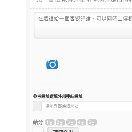
參考網址
選填外部連結網址
給分
1
2
3
4
5