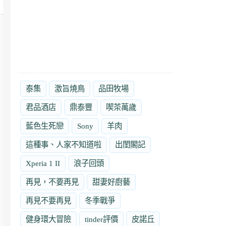
泰集
激旨燒鳥
品田牧場
君品酒店
鼎泰豐
喫茶萬歲
藍色生死戀
Sony
羊肉
這種事、人家不知道啦
出閨閣記
Xperia 1 II
浪子回頭
再見，不要再見
甜妻好廚藝
再見不要再見
冬季戰爭
健身環大冒險
tinder評價
皮諾丘