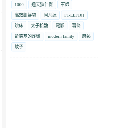
1000
通天狄仁傑
軍師
高效鎖鮮袋
阿凡達
FT-LEF101
跳床
太子松馥
電影
薯條
肯德基的炸雞
modern family
廚藝
蚊子