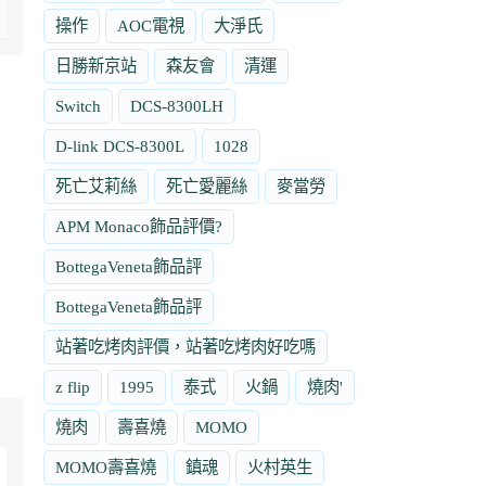
操作
AOC電視
大淨氏
日勝新京站
森友會
清運
Switch
DCS-8300LH
D-link DCS-8300L
1028
死亡艾莉絲
死亡愛麗絲
麥當勞
APM Monaco飾品評價?
BottegaVeneta飾品評
BottegaVeneta飾品評
站著吃烤肉評價，站著吃烤肉好吃嗎
z flip
1995
泰式
火鍋
燒肉'
燒肉
壽喜燒
MOMO
MOMO壽喜燒
鎮魂
火村英生