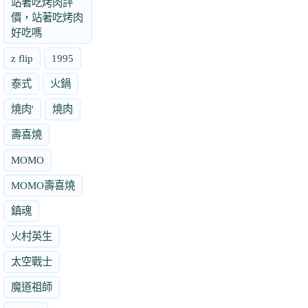
站著吃烤肉評
價，站著吃烤肉
好吃嗎
z flip
1995
泰式
火鍋
燒肉'
燒肉
壽喜燒
MOMO
MOMO壽喜燒
鎮魂
火村英生
太空戰士
魔道祖師