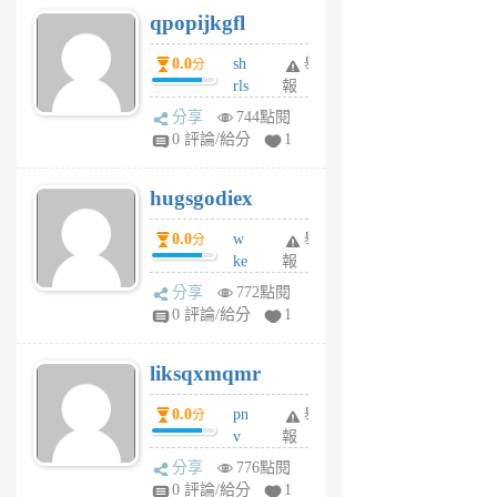
qpopijkgfl
6
個
0.0
sh
舉
分
月
rls
報
前
k
分享
744點閱
m
0 評論/給分
1
zt
g
hugsgodiex
6
個
0.0
w
舉
分
月
ke
報
前
rv
分享
772點閱
pj
0 評論/給分
1
qf
r
liksqxmqmr
6
個
0.0
pn
舉
分
月
v
報
前
wt
分享
776點閱
sv
0 評論/給分
1