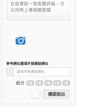
參考網址
選填外部連結網址
給分
1
2
3
4
5