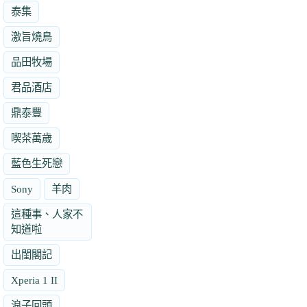
泰集
激旨燒鳥
品田牧場
君品酒店
鼎泰豐
喫茶萬歲
藍色生死戀
Sony
羊肉
這種事、人家不
知道啦
出閨閣記
Xperia 1 II
浪子回頭