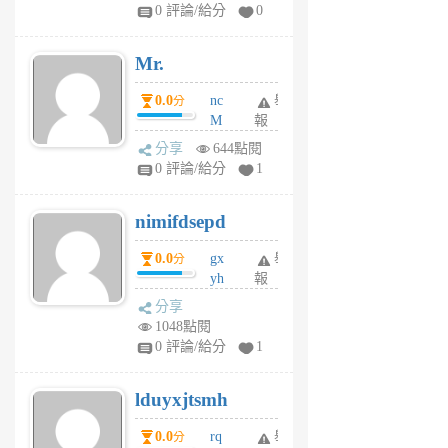
1
0 評論/給分
0
個
月
Mr.
前
0.0
nc
舉
分
M
報
U
分享
644點閱
F
0 評論/給分
1
C
M
nimifdsepd
U
5
0.0
gx
舉
分
個
yh
報
月
dq
前
分享
vo
1048點閱
jl
0 評論/給分
1
6
個
lduyxjtsmh
月
前
0.0
rq
舉
分