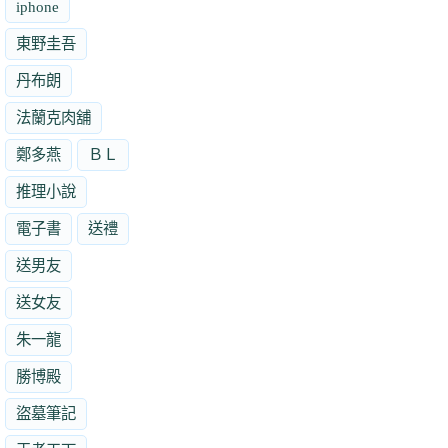
iphone
東野圭吾
丹布朗
法蘭克肉舖
鄭多燕
ＢＬ
推理小說
電子書
送禮
送男友
送女友
朱一龍
勝博殿
盜墓筆記