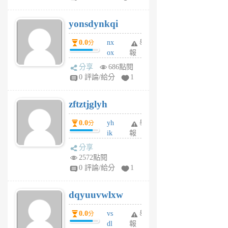
jd
j
yonsdynkqi
6
個
0.0
nx
舉
分
月
ox
報
前
rh
分享
686點閱
pe
0 評論/給分
1
er
6
zftztjglyh
個
月
0.0
yh
舉
分
前
ik
報
s
分享
m
2572點閱
tu
0 評論/給分
1
m
s
dqyuuvwlxw
6
個
0.0
vs
舉
分
月
dl
報
前