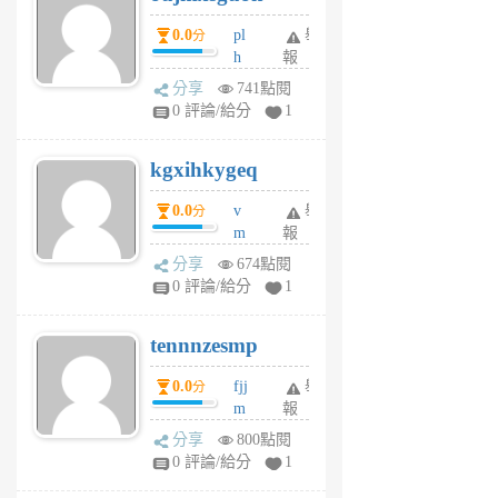
月
月
0.0
pl
舉
分
前
前
h
報
wi
分享
741點閱
w
0 評論/給分
1
sh
uq
kgxihkygeq
6
個
0.0
v
舉
分
月
m
報
前
sg
分享
674點閱
sr
0 評論/給分
1
vg
pn
tennnzesmp
6
個
0.0
fjj
舉
分
月
m
報
前
w
分享
800點閱
rs
0 評論/給分
1
uy
j