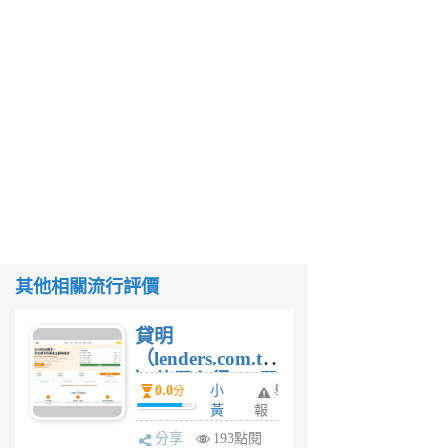
其他相關流行評價
貸明
（lenders.com.tw
）使用心得 — 民
0.0
小
舉
分
間貸款比較平台
黃
報
體驗
蜂
分享
193點閱