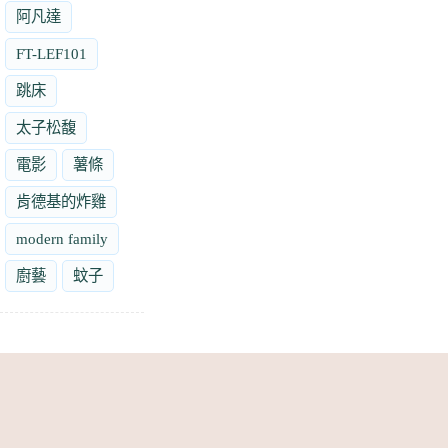
阿凡達
FT-LEF101
跳床
太子松馥
電影
薯條
肯德基的炸雞
modern family
廚藝
蚊子