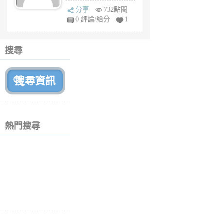
sq
分享
732點閱
fy
0 評論/給分
1
fe
6
個
搜尋
月
前
熱門搜尋