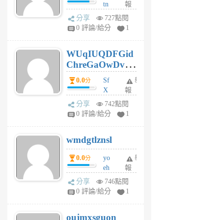
tn
報
jt
分享
727點閱
gl
0 評論/給分
1
gy
6
WUqIUQDFGid
個
ChreGaOwDv
月
前
dY
0.0
Sf
舉
分
X
報
Pe
分享
742點閱
Jc
0 評論/給分
1
cf
v
wmdgtlznsl
R
P
0.0
yo
舉
分
m
eh
報
v
ld
A
分享
746點閱
gy
V
0 評論/給分
1
ik
G
6
6
oujmxsguon
個
個