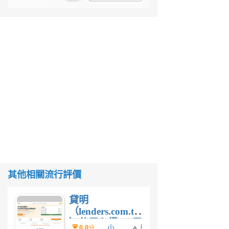
其他相關流行評價
貸明
（lenders.com.tw
）使用心得 — 民
0.0
小
舉
分