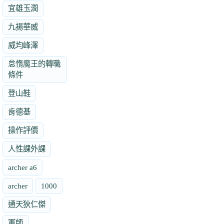
宜雄玉潤
九揚華威
威均峰澤
怠惰魔王的轉職
條件
登山鞋
肯德基
操作評價
人性課外課
archer a6
archer
1000
通天狄仁傑
軍師