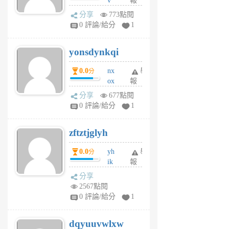
v
報
前
wt
分享
773點閱
sv
0 評論/給分
1
jd
j
yonsdynkqi
6
個
0.0
nx
舉
分
月
ox
報
前
rh
分享
677點閱
pe
0 評論/給分
1
er
6
zftztjglyh
個
月
0.0
yh
舉
分
前
ik
報
s
分享
m
2567點閱
tu
0 評論/給分
1
m
s
dqyuuvwlxw
6