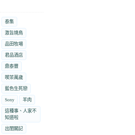
泰集
激旨燒鳥
品田牧場
君品酒店
鼎泰豐
喫茶萬歲
藍色生死戀
Sony
羊肉
這種事、人家不
知道啦
出閨閣記