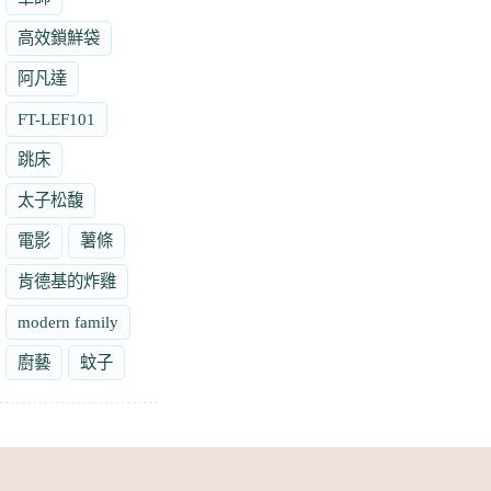
高效鎖鮮袋
阿凡達
FT-LEF101
跳床
太子松馥
電影
薯條
肯德基的炸雞
modern family
廚藝
蚊子