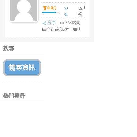
個
0.0
vs
舉
分
月
dl
報
前
sq
分享
728點閱
fy
0 評論/給分
1
fe
6
個
搜尋
月
前
熱門搜尋