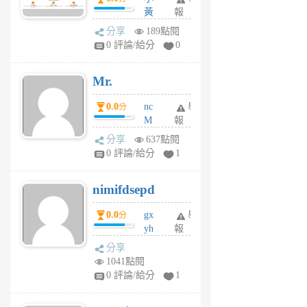
間貸款比較平台
黃
報
體驗
蜂
分享
189點閱
1
0 評論/給分
0
個
月
Mr.
前
0.0
nc
舉
分
M
報
U
分享
637點閱
F
0 評論/給分
1
C
M
nimifdsepd
U
5
0.0
gx
舉
分
個
yh
報
月
dq
前
分享
vo
1041點閱
jl
0 評論/給分
1
6
個