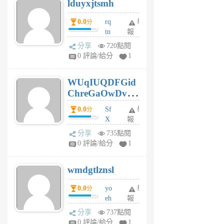
lduyxjtsmh
月
前
0.0
rq
舉
分
tn
報
jt
分享
720點閱
gl
0 評論/給分
1
gy
6
WUqIUQDFGid
個
ChreGaOwDv
月
前
dY
0.0
Sf
舉
分
X
報
Pe
分享
735點閱
Jc
0 評論/給分
1
cf
v
wmdgtlznsl
R
P
0.0
yo
舉
分
m
eh
報
v
ld
A
分享
737點閱
gy
V
0 評論/給分
1