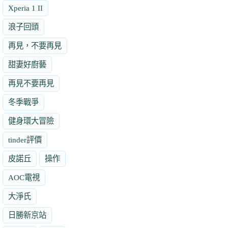
Xperia 1 II
浪子回頭
再見，不要再見
甜妻好廚藝
再見不要再見
冬季戰爭
健身環大冒險
tinder評價
皮諾丘
操作
AOC電視
大淨氏
日勝新京站