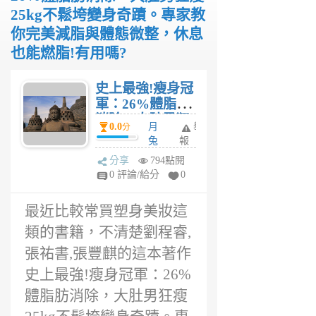
25kg不鬆垮變身奇蹟。專家教
你完美減脂與體態微整，休息
也能燃脂!有用嗎?
史上最強!瘦身冠
軍：26%體脂肪
消除，大肚男狂
0.0
月
舉
分
瘦25kg不鬆垮變
兔
報
身奇蹟。專家教
5
分享
794點閱
你完美減脂與體
年
0 評論/給分
0
態微整，休息也
前
能燃脂!評價，史
最近比較常買塑身美妝這
上最強!瘦身冠
軍：26%體脂肪
類的書籍，不清楚劉程睿,
消除，大肚男狂
張祐書,張豐麒的這本著作
瘦25kg不鬆垮變
史上最強!瘦身冠軍：26%
身奇蹟。專家教
你完美減脂與體
體脂肪消除，大肚男狂瘦
態微整，休息也