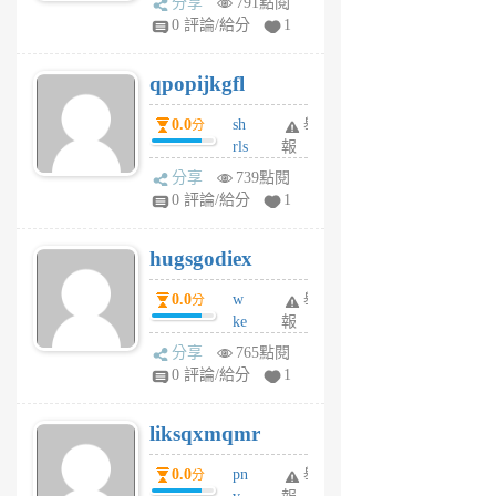
分享
791點閱
rs
0 評論/給分
1
uy
j
qpopijkgfl
6
個
0.0
sh
舉
分
月
rls
報
前
k
分享
739點閱
m
0 評論/給分
1
zt
g
hugsgodiex
6
個
0.0
w
舉
分
月
ke
報
前
rv
分享
765點閱
pj
0 評論/給分
1
qf
r
liksqxmqmr
6
個
0.0
pn
舉
分
月