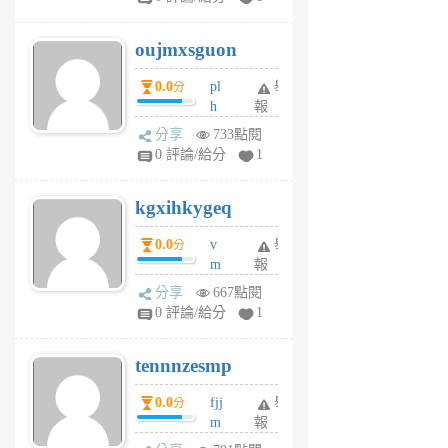
ik
G
6
6
oujmxsguon
個
個
月
月
0.0
pl
舉
分
前
前
h
報
wi
分享
733點閱
w
0 評論/給分
1
sh
uq
kgxihkygeq
6
個
0.0
v
舉
分
月
m
報
前
sg
分享
667點閱
sr
0 評論/給分
1
vg
pn
tennnzesmp
6
個
0.0
fjj
舉
分
月
m
報
前
w