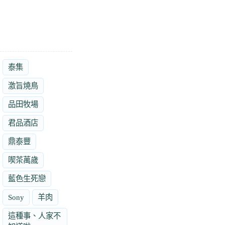
泰集
激旨燒鳥
品田牧場
君品酒店
鼎泰豐
喫茶萬歲
藍色生死戀
Sony
羊肉
這種事、人家不