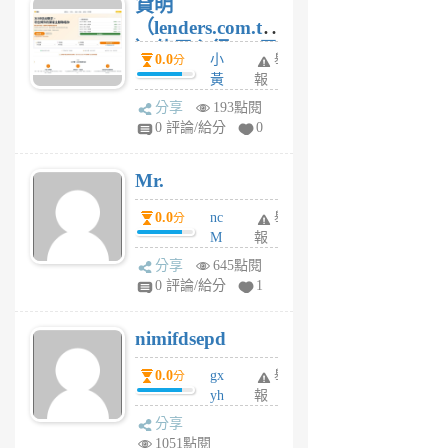
貸明
（lenders.com.tw
）使用心得 — 民
0.0
小
舉
分
間貸款比較平台
黃
報
體驗
蜂
分享
193點閱
1
0 評論/給分
0
個
月
Mr.
前
0.0
nc
舉
分
M
報
U
分享
645點閱
F
0 評論/給分
1
C
M
nimifdsepd
U
5
0.0
gx
舉
分
個
yh
報
月
dq
前
分享
vo
1051點閱