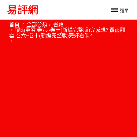
選單
首頁
全部分類
書籍
覆雨翻雲 卷六~卷十(新編完整版)完感想? 覆雨翻
雲 卷六~卷十(新編完整版)完好看嗎?