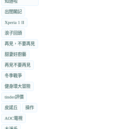
知道啦
出閨閣記
Xperia 1 II
浪子回頭
再見，不要再見
甜妻好廚藝
再見不要再見
冬季戰爭
健身環大冒險
tinder評價
皮諾丘
操作
AOC電視
大淨氏