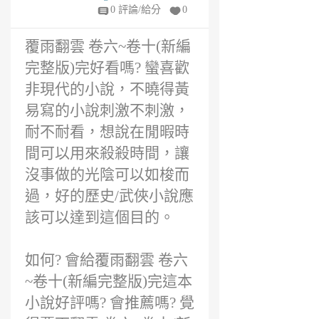
好看嗎?
5
0 評論/給分
0
年
前
覆雨翻雲 卷六~卷十(新編
完整版)完好看嗎? 蠻喜歡
非現代的小說，不曉得黃
易寫的小說刺激不刺激，
耐不耐看，想說在閒暇時
間可以用來殺殺時間，讓
沒事做的光陰可以如梭而
過，好的歷史/武俠小說應
該可以達到這個目的。
如何? 會給覆雨翻雲 卷六
~卷十(新編完整版)完這本
小說好評嗎? 會推薦嗎? 覺