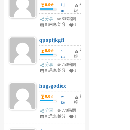
0.0
fjj
舉
分
月
m
報
前
w
分享
803點閱
rs
0 評論/給分
1
uy
j
qpopijkgfl
6
個
0.0
sh
舉
分
月
rls
報
前
k
分享
750點閱
m
0 評論/給分
1
zt
g
hugsgodiex
6
個
0.0
w
舉
分
月
ke
報
前
rv
分享
778點閱
pj
0 評論/給分
1
qf
r