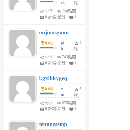
eh
報
v
ld
A
分享
748點閱
gy
V
0 評論/給分
1
ik
G
6
6
oujmxsguon
個
個
月
月
0.0
pl
舉
分
前
前
h
報
wi
分享
743點閱
w
0 評論/給分
1
sh
uq
kgxihkygeq
6
個
0.0
v
舉
分
月
m
報
前
sg
分享
676點閱
sr
0 評論/給分
1
vg
pn
tennnzesmp
6
個