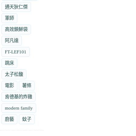
通天狄仁傑
軍師
高效鎖鮮袋
阿凡達
FT-LEF101
跳床
太子松馥
電影
薯條
肯德基的炸雞
modern family
廚藝
蚊子