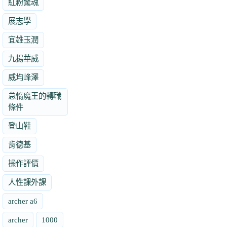
紅粉驚魂
展志學
宜雄玉潤
九揚華威
威均峰澤
怠惰魔王的轉職
條件
登山鞋
肯德基
操作評價
人性課外課
archer a6
archer
1000