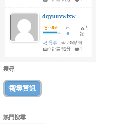
m
s
dqyuuvwlxw
6
個
0.0
vs
舉
分
月
dl
報
前
sq
分享
735點閱
fy
0 評論/給分
1
fe
6
個
搜尋
月
前
熱門搜尋