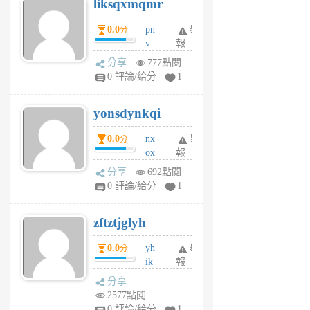
liksqxmqmr
6
個
0.0
pn
舉
分
月
v
報
前
wt
分享
777點閱
sv
0 評論/給分
1
jd
j
yonsdynkqi
6
個
0.0
nx
舉
分
月
ox
報
前
rh
分享
692點閱
pe
0 評論/給分
1
er
6
zftztjglyh
個
月
0.0
yh
舉
分
前
ik
報
s
分享
m
2577點閱
tu
0 評論/給分
1