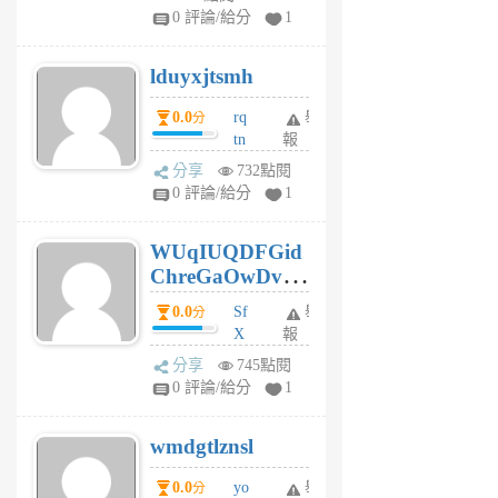
jl
0 評論/給分
1
6
個
lduyxjtsmh
月
前
0.0
rq
舉
分
tn
報
jt
分享
732點閱
gl
0 評論/給分
1
gy
6
WUqIUQDFGid
個
ChreGaOwDv
月
前
dY
0.0
Sf
舉
分
X
報
Pe
分享
745點閱
Jc
0 評論/給分
1
cf
v
wmdgtlznsl
R
P
0.0
yo
舉
分
m