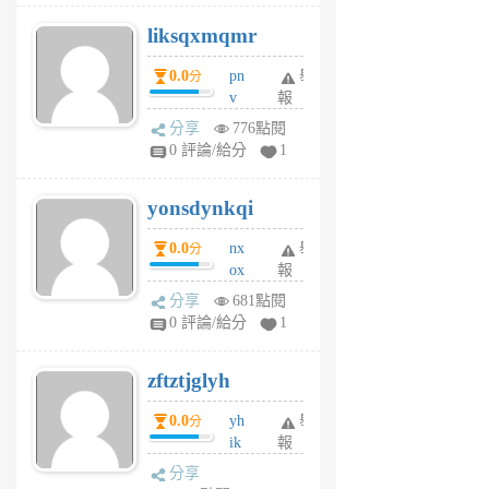
r
liksqxmqmr
6
個
0.0
pn
舉
分
月
v
報
前
wt
分享
776點閱
sv
0 評論/給分
1
jd
j
yonsdynkqi
6
個
0.0
nx
舉
分
月
ox
報
前
rh
分享
681點閱
pe
0 評論/給分
1
er
6
zftztjglyh
個
月
0.0
yh
舉
分
前
ik
報
s
分享
m