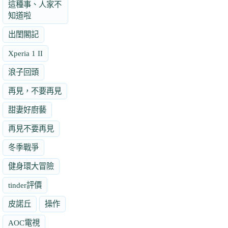
這種事、人家不
知道啦
出閨閣記
Xperia 1 II
浪子回頭
再見，不要再見
甜妻好廚藝
再見不要再見
冬季戰爭
健身環大冒險
tinder評價
皮諾丘
操作
AOC電視