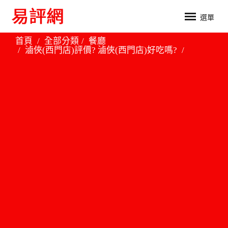
選單
首頁
全部分類
餐廳
滷俠(西門店)評價? 滷俠(西門店)好吃嗎?