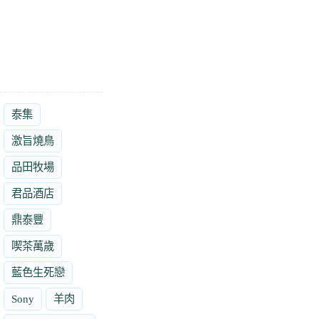
泰集
激旨燒鳥
品田牧場
君品酒店
鼎泰豐
喫茶萬歲
藍色生死戀
Sony
羊肉