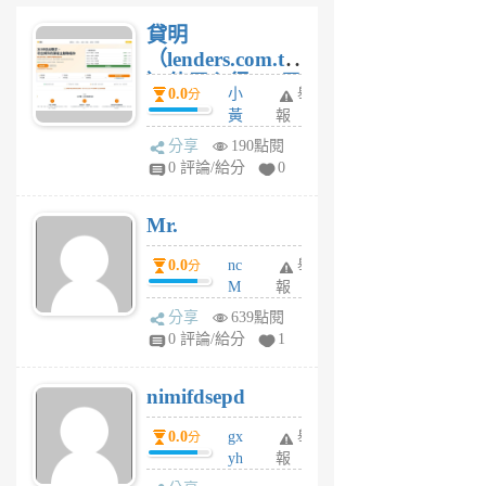
貸明
（lenders.com.tw
）使用心得 — 民
0.0
小
舉
分
間貸款比較平台
黃
報
體驗
蜂
分享
190點閱
1
0 評論/給分
0
個
月
Mr.
前
0.0
nc
舉
分
M
報
U
分享
639點閱
F
0 評論/給分
1
C
M
nimifdsepd
U
5
0.0
gx
舉
分
個
yh
報
月
dq
前