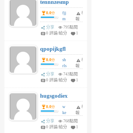
tennnzesmp
6
個
0.0
fjj
舉
分
月
m
報
前
w
分享
795點閱
rs
0 評論/給分
1
uy
j
qpopijkgfl
6
個
0.0
sh
舉
分
月
rls
報
前
k
分享
743點閱
m
0 評論/給分
1
zt
g
hugsgodiex
6
個
0.0
w
舉
分
月
ke
報
前
rv
分享
768點閱
pj
0 評論/給分
1
qf