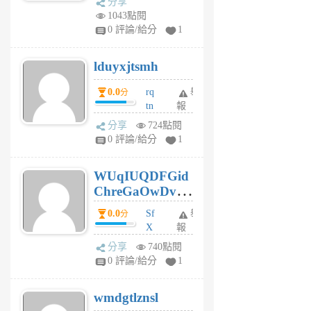
分享
vo
1043點閱
jl
0 評論/給分
1
6
個
lduyxjtsmh
月
前
0.0
rq
舉
分
tn
報
jt
分享
724點閱
gl
0 評論/給分
1
gy
6
WUqIUQDFGid
個
ChreGaOwDv
月
前
dY
0.0
Sf
舉
分
X
報
Pe
分享
740點閱
Jc
0 評論/給分
1
cf
v
wmdgtlznsl
R
P