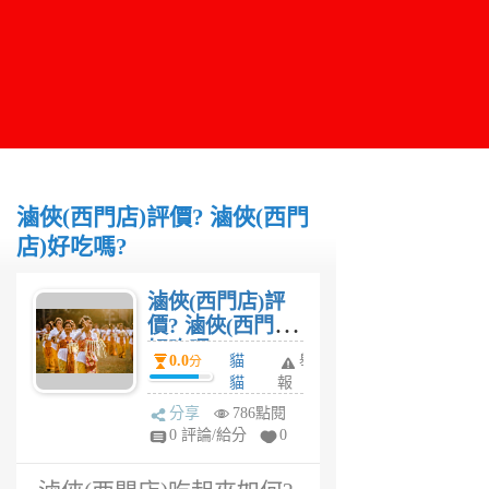
滷俠(西門店)評價? 滷俠(西門
店)好吃嗎?
滷俠(西門店)評
價? 滷俠(西門店)
好吃嗎?
0.0
貓
舉
分
貓
報
5
分享
786點閱
年
0 評論/給分
0
前