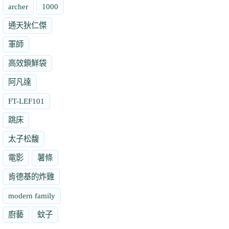
archer
1000
通天狄仁傑
軍師
高效鎖鮮袋
阿凡達
FT-LEF101
跳床
太子松馥
電影
薯條
肯德基的炸雞
modern family
廚藝
蚊子