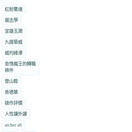
紅粉驚魂
展志學
宜雄玉潤
九揚華威
威均峰澤
怠惰魔王的轉職
條件
登山鞋
肯德基
操作評價
人性課外課
archer a6