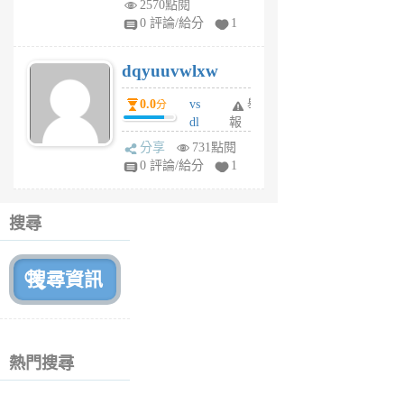
2570點閱
tu
0 評論/給分
1
m
s
dqyuuvwlxw
6
個
0.0
vs
舉
分
月
dl
報
前
sq
分享
731點閱
fy
0 評論/給分
1
fe
6
個
搜尋
月
前
熱門搜尋