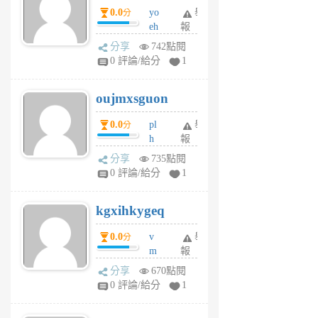
0.0
yo
舉
分
m
eh
報
v
ld
A
分享
742點閱
gy
V
0 評論/給分
1
ik
G
6
6
oujmxsguon
個
個
月
月
0.0
pl
舉
分
前
前
h
報
wi
分享
735點閱
w
0 評論/給分
1
sh
uq
kgxihkygeq
6
個
0.0
v
舉
分
月
m
報
前
sg
分享
670點閱
sr
0 評論/給分
1
vg
pn