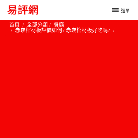
選單
首頁
全部分類
餐廳
赤崁棺材板評價如何? 赤崁棺材板好吃嗎?