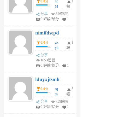
0.0
nc
舉
分
M
報
U
分享
646點閱
F
0 評論/給分
1
C
M
nimifdsepd
U
5
0.0
gx
舉
分
個
yh
報
月
dq
前
分享
vo
1053點閱
jl
0 評論/給分
1
6
個
lduyxjtsmh
月
前
0.0
rq
舉
分
tn
報
jt
分享
739點閱
gl
0 評論/給分
1
gy
6