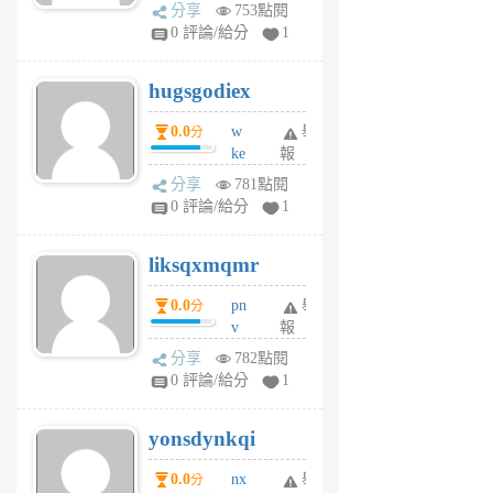
k
分享
753點閱
m
0 評論/給分
1
zt
g
hugsgodiex
6
個
0.0
w
舉
分
月
ke
報
前
rv
分享
781點閱
pj
0 評論/給分
1
qf
r
liksqxmqmr
6
個
0.0
pn
舉
分
月
v
報
前
wt
分享
782點閱
sv
0 評論/給分
1
jd
j
yonsdynkqi
6
個
0.0
nx
舉
分
月