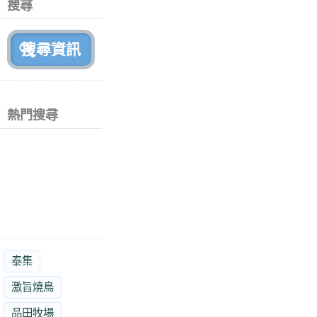
搜尋
月
前
熱門搜尋
泰集
激旨燒鳥
品田牧場