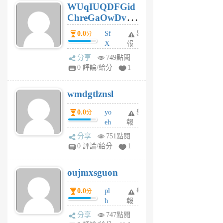
WUqIUQDFGid
個
ChreGaOwDv
月
前
dY
0.0
Sf
舉
分
X
報
Pe
分享
749點閱
Jc
0 評論/給分
1
cf
v
wmdgtlznsl
R
P
0.0
yo
舉
分
m
eh
報
v
ld
A
分享
751點閱
gy
V
0 評論/給分
1
ik
G
6
6
oujmxsguon
個
個
月
月
0.0
pl
舉
分
前
前
h
報
wi
分享
747點閱
w