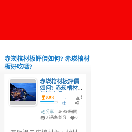
赤崁棺材板評價如何? 赤崁棺材
板好吃嗎?
赤崁棺材板評價
如何? 赤崁棺材
板好吃嗎?
0.0
卡
舉
分
哇
報
妹
分享
964點閱
6
0 評論/給分
0
年
前