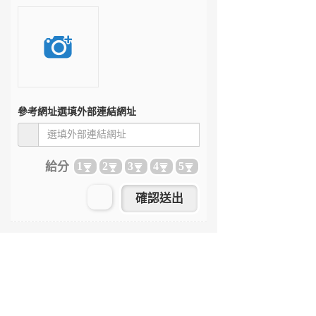
參考網址
選填外部連結網址
給分
1
2
3
4
5