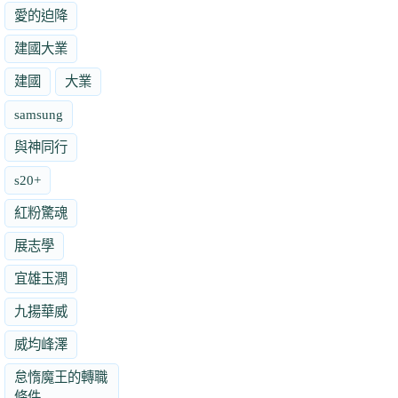
愛的迫降
建國大業
建國
大業
samsung
與神同行
s20+
紅粉驚魂
展志學
宜雄玉潤
九揚華威
威均峰澤
怠惰魔王的轉職
條件