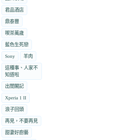
君品酒店
鼎泰豐
喫茶萬歲
藍色生死戀
Sony
羊肉
這種事、人家不
知道啦
出閨閣記
Xperia 1 II
浪子回頭
再見，不要再見
甜妻好廚藝