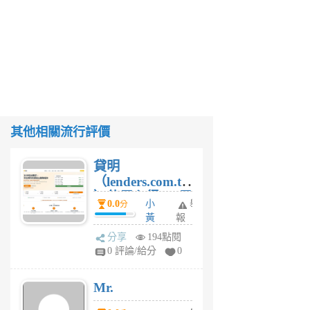
其他相關流行評價
貸明
（lenders.com.tw
）使用心得 — 民
0.0
小
舉
分
間貸款比較平台
黃
報
體驗
蜂
分享
194點閱
1
0 評論/給分
0
個
月
Mr.
前