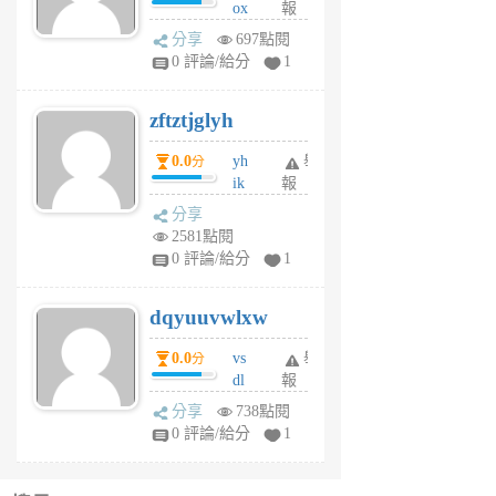
ox
報
前
rh
分享
697點閱
pe
0 評論/給分
1
er
6
zftztjglyh
個
月
0.0
yh
舉
分
前
ik
報
s
分享
m
2581點閱
tu
0 評論/給分
1
m
s
dqyuuvwlxw
6
個
0.0
vs
舉
分
月
dl
報
前
sq
分享
738點閱
fy
0 評論/給分
1
fe
6
個