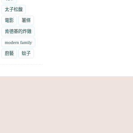
太子松馥
電影
薯條
肯德基的炸雞
modern family
廚藝
蚊子