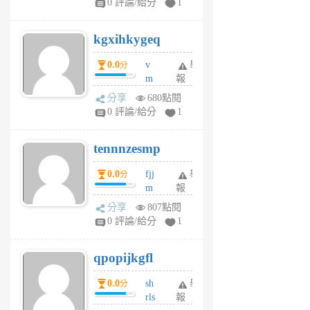
0 評論/給分
1
sh
uq
kgxihkygeq
6
個
0.0
v
舉
分
月
m
報
前
sg
分享
680點閱
sr
0 評論/給分
1
vg
pn
tennnzesmp
6
個
0.0
fjj
舉
分
月
m
報
前
w
分享
807點閱
rs
0 評論/給分
1
uy
j
qpopijkgfl
6
個
0.0
sh
舉
分
月
rls
報
前