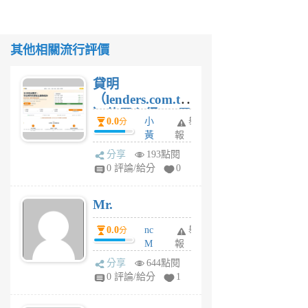
其他相關流行評價
貸明
（lenders.com.tw
）使用心得 — 民
0.0
小
舉
分
間貸款比較平台
黃
報
體驗
蜂
分享
193點閱
1
0 評論/給分
0
個
月
Mr.
前
0.0
nc
舉
分
M
報
U
分享
644點閱
F
0 評論/給分
1
C
M