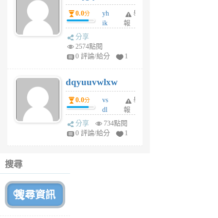
月
0.0
yh
舉
分
前
ik
報
s
分享
m
2574點閱
tu
0 評論/給分
1
m
s
dqyuuvwlxw
6
個
0.0
vs
舉
分
月
dl
報
前
sq
分享
734點閱
fy
0 評論/給分
1
fe
6
個
搜尋
月
前