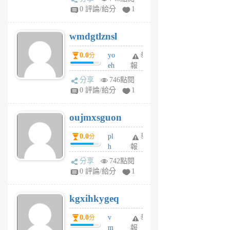
Jc
0 評論/給分
1
cf
v
wmdgtlznsl
R
P
0.0
yo
舉
分
m
eh
報
v
ld
A
分享
746點閱
gy
V
0 評論/給分
1
ik
G
6
6
oujmxsguon
個
個
月
月
0.0
pl
舉
分
前
前
h
報
wi
分享
742點閱
w
0 評論/給分
1
sh
uq
kgxihkygeq
6
個
0.0
v
舉
分
月
m
報
前