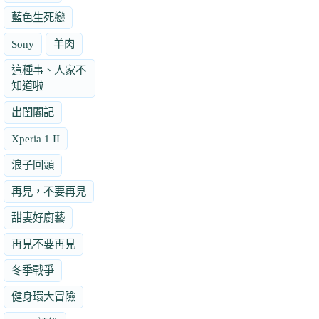
藍色生死戀
Sony
羊肉
這種事、人家不
知道啦
出閨閣記
Xperia 1 II
浪子回頭
再見，不要再見
甜妻好廚藝
再見不要再見
冬季戰爭
健身環大冒險