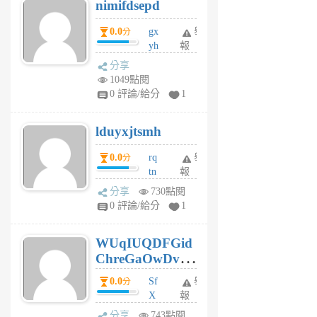
nimifdsepd
U
5
0.0
gx
舉
分
個
yh
報
月
dq
前
分享
vo
1049點閱
jl
0 評論/給分
1
6
個
lduyxjtsmh
月
前
0.0
rq
舉
分
tn
報
jt
分享
730點閱
gl
0 評論/給分
1
gy
6
WUqIUQDFGid
個
ChreGaOwDv
月
前
dY
0.0
Sf
舉
分
X
報
Pe
分享
743點閱