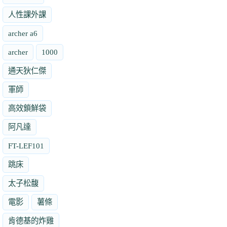
人性課外課
archer a6
archer
1000
通天狄仁傑
軍師
高效鎖鮮袋
阿凡達
FT-LEF101
跳床
太子松馥
電影
薯條
肯德基的炸雞