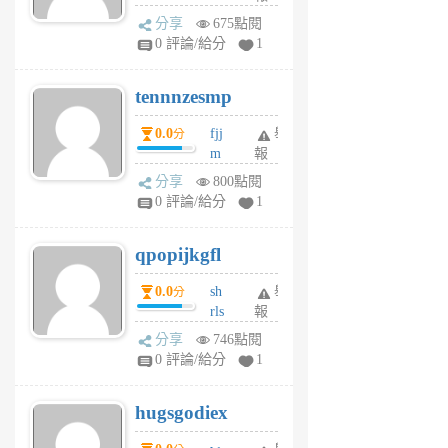
sg
分享
675點閱
sr
0 評論/給分
1
vg
pn
tennnzesmp
6
個
0.0
fjj
舉
分
月
m
報
前
w
分享
800點閱
rs
0 評論/給分
1
uy
j
qpopijkgfl
6
個
0.0
sh
舉
分
月
rls
報
前
k
分享
746點閱
m
0 評論/給分
1
zt
g
hugsgodiex
6
個