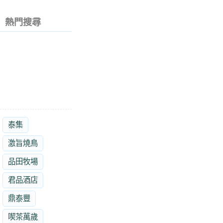
熱門搜尋
泰集
激旨燒鳥
品田牧場
君品酒店
鼎泰豐
喫茶萬歲