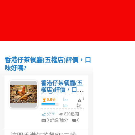
香港仔茶餐廳(五權店)評價，口
味好嗎?
香港仔茶餐廳(五
權店)評價，口味
好嗎?
0.0
bo
舉
分
bb
報
y
分享
820點閱
5
0 評論/給分
0
年
前