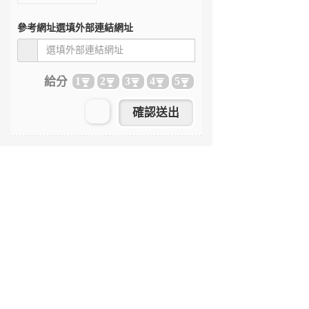
參考網址
選填外部連結網址
給分
1
2
3
4
5