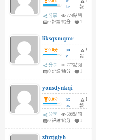
0.0
w
舉
分
月
ke
報
前
rv
分享
774點閱
pj
0 評論/給分
1
qf
r
liksqxmqmr
6
個
0.0
pn
舉
分
月
v
報
前
wt
分享
777點閱
sv
0 評論/給分
1
jd
j
yonsdynkqi
6
個
0.0
nx
舉
分
月
ox
報
前
rh
分享
689點閱
pe
0 評論/給分
1
er
6
zftztjglyh
個