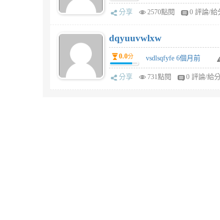
分享
2570點閱
0 評論/給
dqyuuvwlxw
0.0
分
vsdlsqfyfe 6個月前
分享
731點閱
0 評論/給