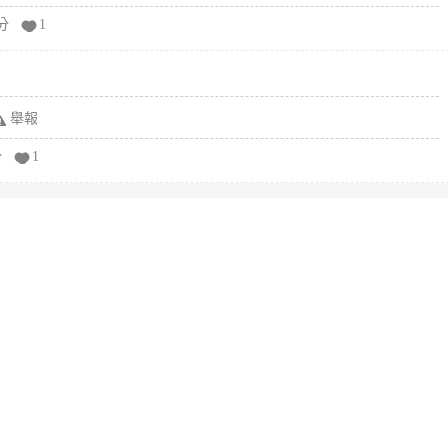
分
1
舉報
分
1