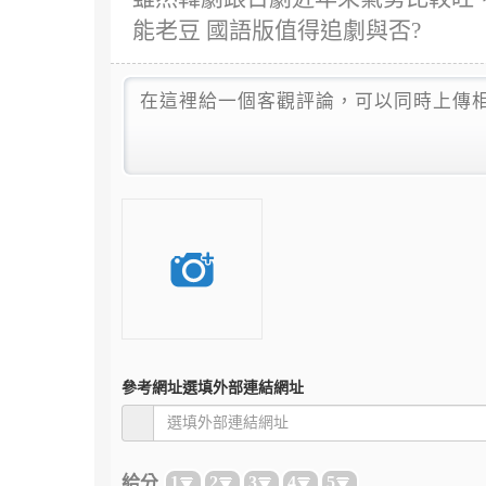
能老豆 國語版值得追劇與否?
參考網址
選填外部連結網址
給分
1
2
3
4
5