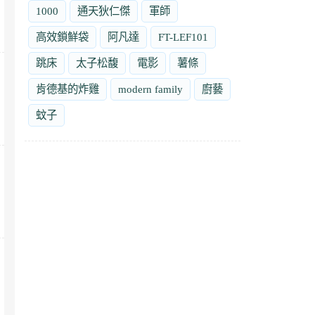
1000
通天狄仁傑
軍師
高效鎖鮮袋
阿凡達
FT-LEF101
跳床
太子松馥
電影
薯條
肯德基的炸雞
modern family
廚藝
蚊子