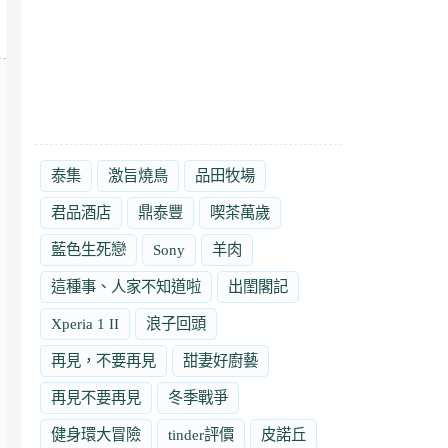
泰集
激旨燒鳥
品田牧場
君品酒店
鼎泰豐
喫茶萬歲
藍色生死戀
Sony
羊肉
這種事、人家不知道啦
出閨閣記
Xperia 1 II
浪子回頭
再見，不要再見
甜妻好廚藝
再見不要再見
冬季戰爭
健身環大冒險
tinder評價
皮諾丘