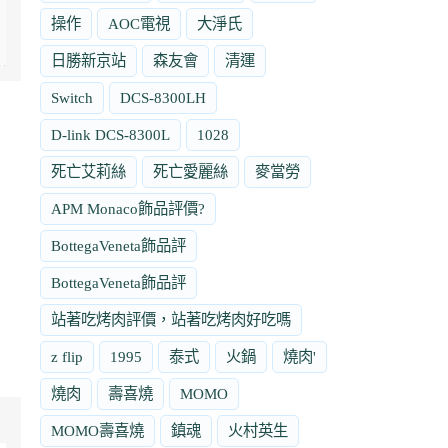
操作
AOC電視
大淨氏
日勝新京站
森友會
清運
Switch
DCS-8300LH
D-link DCS-8300L
1028
死亡艾莉絲
死亡愛麗絲
麥當勞
APM Monaco飾品評價?
BottegaVeneta飾品評
BottegaVeneta飾品評
站著吃烤肉評價，站著吃烤肉好吃嗎
z flip
1995
泰式
火鍋
燒肉'
燒肉
壽喜燒
MOMO
MOMO壽喜燒
鎮魂
火村英生