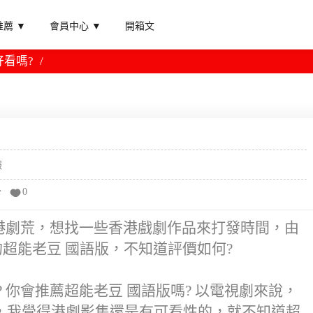
薦 ▼
會員中心 ▼
開箱文
好看嗎?
報
分
0
近港劇荒，想找一些香港戲劇作品來打發時間，由
的超能老豆 國語版，不知道評價如何?
 你會推薦超能老豆 國語版嗎? 以電視劇來說，
，我覺得港劇影集還是有可看性的，就不知道超