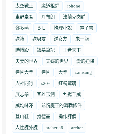
太空戰士
魔道祖師
iphone
東野圭吾
丹布朗
法蘭克肉舖
鄭多燕
ＢＬ
推理小說
電子書
送禮
送男友
送女友
朱一龍
勝博殿
盜墓筆記
王者天下
夫妻的世界
夫婦的世界
愛的迫降
建國大業
建國
大業
samsung
與神同行
s20+
紅粉驚魂
展志學
宜雄玉潤
九揚華威
威均峰澤
怠惰魔王的轉職條件
登山鞋
肯德基
操作評價
人性課外課
archer a6
archer