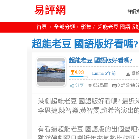
評價推
首頁
全部分類
影集
超能老豆 國語版
超能老豆 國語版好看嗎?
超能老豆 國語版好看嗎?
0.0
分
Emma 5年前
舉
分享
832點閱
0 評論/給
港劇超能老豆 國語版好看嗎? 最
李思捷,陳智燊,黃智雯,趙希洛演出
有看過超能老豆 國語版的出個聲吧?
雖然韓劇跟日劇近年來氣勢比較旺