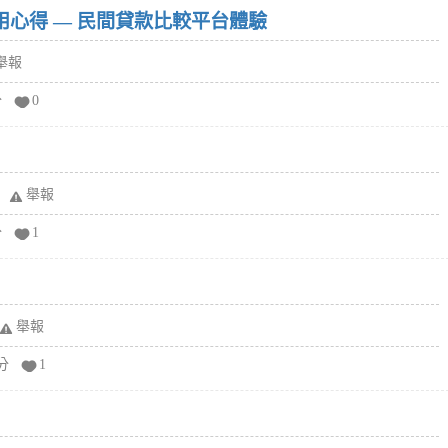
w）使用心得 — 民間貸款比較平台體驗
舉報
分
0
舉報
分
1
舉報
分
1