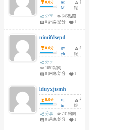
0.0
nc
舉
分
M
報
U
分享
645點閱
F
0 評論/給分
1
C
M
nimifdsepd
U
5
0.0
gx
舉
分
個
yh
報
月
dq
前
分享
vo
1051點閱
jl
0 評論/給分
1
6
個
lduyxjtsmh
月
前
0.0
rq
舉
分
tn
報
jt
分享
731點閱
gl
0 評論/給分
1
gy
6