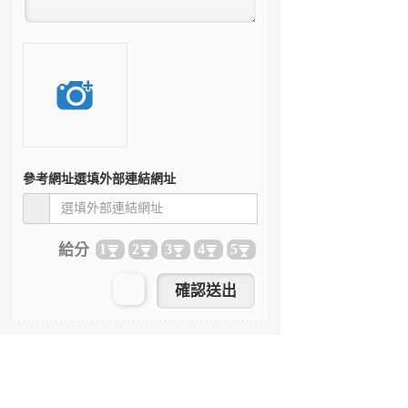
參考網址
選填外部連結網址
給分
1
2
3
4
5