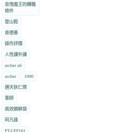
怠惰魔王的轉職
條件
登山鞋
肯德基
操作評價
人性課外課
archer a6
archer
1000
通天狄仁傑
軍師
高效鎖鮮袋
阿凡達
FT-LEF101