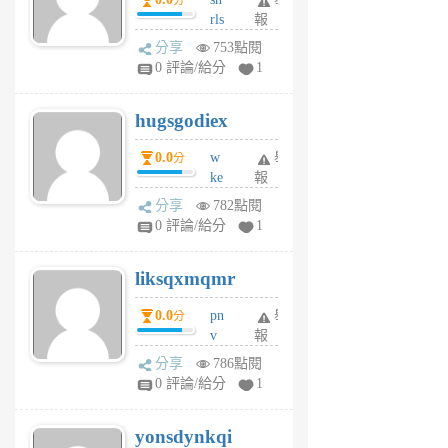
分
月
rls
報
前
k
分享
753點閱
m
0 評論/給分
1
zt
g
hugsgodiex
6
個
0.0
w
舉
分
月
ke
報
前
rv
分享
782點閱
pj
0 評論/給分
1
qf
r
liksqxmqmr
6
個
0.0
pn
舉
分
月
v
報
前
wt
分享
786點閱
sv
0 評論/給分
1
jd
j
yonsdynkqi
6