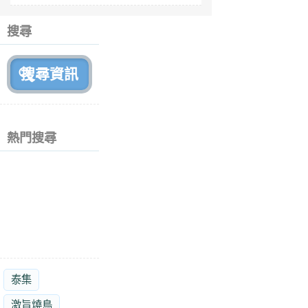
6
個
搜尋
月
前
熱門搜尋
泰集
激旨燒鳥