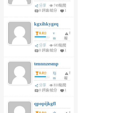
wi
分享
749點閱
w
0 評論/給分
1
sh
uq
kgxihkygeq
6
個
0.0
v
舉
分
月
m
報
前
sg
分享
683點閱
sr
0 評論/給分
1
vg
pn
tennnzesmp
6
個
0.0
fjj
舉
分
月
m
報
前
w
分享
810點閱
rs
0 評論/給分
1
uy
j
qpopijkgfl
6
個
0.0
sh
舉