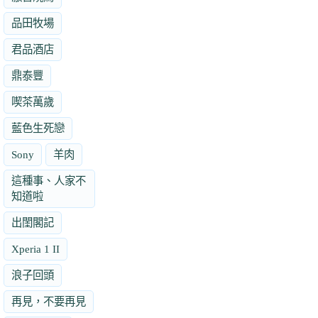
品田牧場
君品酒店
鼎泰豐
喫茶萬歲
藍色生死戀
Sony
羊肉
這種事、人家不
知道啦
出閨閣記
Xperia 1 II
浪子回頭
再見，不要再見