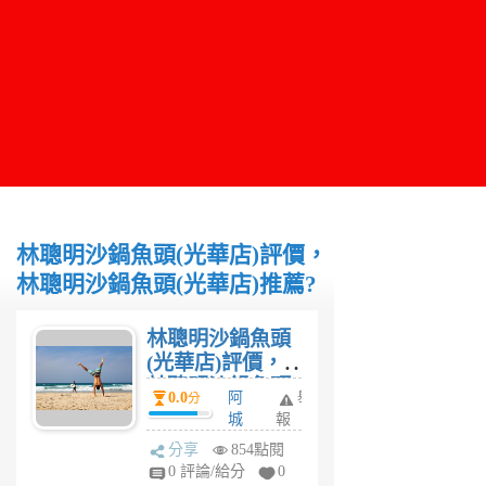
林聰明沙鍋魚頭(光華店)評價，
林聰明沙鍋魚頭(光華店)推薦?
林聰明沙鍋魚頭
(光華店)評價，
林聰明沙鍋魚頭
0.0
阿
舉
分
(光華店)推薦?
城
報
6
分享
854點閱
年
0 評論/給分
0
前