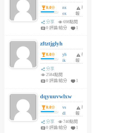
個
0.0
nx
舉
分
月
ox
報
前
rh
分享
698點閱
pe
0 評論/給分
1
er
6
zftztjglyh
個
月
0.0
yh
舉
分
前
ik
報
s
分享
m
2584點閱
tu
0 評論/給分
1
m
s
dqyuuvwlxw
6
個
0.0
vs
舉
分
月
dl
報
前
sq
分享
740點閱
fy
0 評論/給分
1
fe