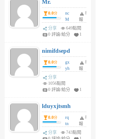
Mr.
前
0.0
nc
舉
分
M
報
U
分享
649點閱
F
0 評論/給分
1
C
M
nimifdsepd
U
5
0.0
gx
舉
分
個
yh
報
月
dq
前
分享
vo
1056點閱
jl
0 評論/給分
1
6
個
lduyxjtsmh
月
前
0.0
rq
舉
分
tn
報
jt
分享
743點閱
gl
0 評論/給分
1