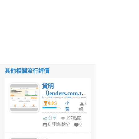
其他相關流行評價
貸明
（lenders.com.tw
）使用心得 — 民
0.0
小
舉
分
間貸款比較平台
黃
報
體驗
蜂
分享
197點閱
1
0 評論/給分
0
個
月