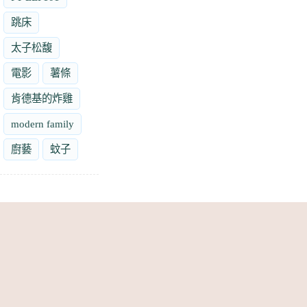
跳床
太子松馥
電影
薯條
肯德基的炸雞
modern family
廚藝
蚊子