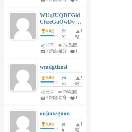
gy
6
WUqIUQDFGid
個
ChreGaOwDv
月
前
dY
0.0
Sf
舉
分
X
報
Pe
分享
751點閱
Jc
0 評論/給分
1
cf
v
wmdgtlznsl
R
P
0.0
yo
舉
分
m
eh
報
v
ld
A
分享
755點閱
gy
V
0 評論/給分
1
ik
G
6
6
oujmxsguon
個
個
月
月
0.0
pl
舉
分
前
前
h
報