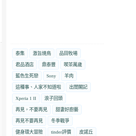
泰集
激旨燒鳥
品田牧場
君品酒店
鼎泰豐
喫茶萬歲
藍色生死戀
Sony
羊肉
這種事、人家不知道啦
出閨閣記
Xperia 1 II
浪子回頭
再見，不要再見
甜妻好廚藝
再見不要再見
冬季戰爭
健身環大冒險
tinder評價
皮諾丘