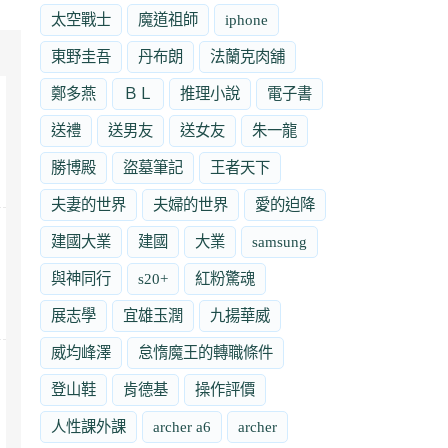
太空戰士
魔道祖師
iphone
東野圭吾
丹布朗
法蘭克肉舖
鄭多燕
ＢＬ
推理小說
電子書
送禮
送男友
送女友
朱一龍
勝博殿
盜墓筆記
王者天下
夫妻的世界
夫婦的世界
愛的迫降
建國大業
建國
大業
samsung
與神同行
s20+
紅粉驚魂
展志學
宜雄玉潤
九揚華威
威均峰澤
怠惰魔王的轉職條件
登山鞋
肯德基
操作評價
人性課外課
archer a6
archer