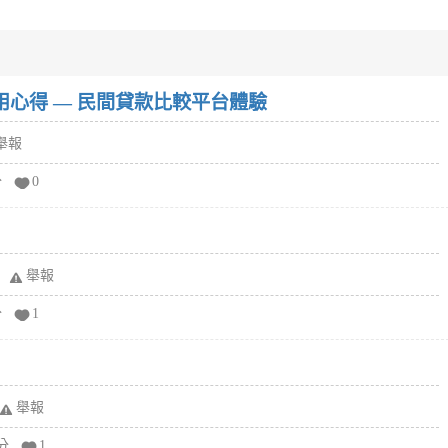
w）使用心得 — 民間貸款比較平台體驗
舉報
分
0
舉報
分
1
舉報
分
1