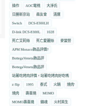
操作
AOC電視
大淨氏
日勝新京站
森友會
清運
Switch
DCS-8300LH
D-link DCS-8300L
1028
死亡艾莉絲
死亡愛麗絲
麥當勞
APM Monaco飾品評價?
BottegaVeneta飾品評
BottegaVeneta飾品評
站著吃烤肉評價，站著吃烤肉好吃嗎
z flip
1995
泰式
火鍋
燒肉'
燒肉
壽喜燒
MOMO
MOMO壽喜燒
鎮魂
火村英生