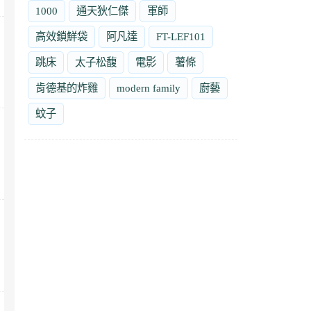
1000
通天狄仁傑
軍師
高效鎖鮮袋
阿凡達
FT-LEF101
跳床
太子松馥
電影
薯條
肯德基的炸雞
modern family
廚藝
蚊子