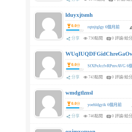
lduyxjtsmh
0.0
分
rqtnjtglgy 6個月前
分享
730點閱
0 評論/給
WUqIUQDFGidChreGaO
0.0
分
SfXPeJccfvRPmvAVG 
分享
743點閱
0 評論/給
wmdgtlznsl
0.0
分
yoehldgyik 6個月前
分享
746點閱
0 評論/給
oujmxsguon