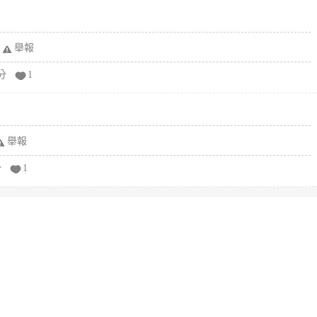
舉報
分
1
舉報
分
1