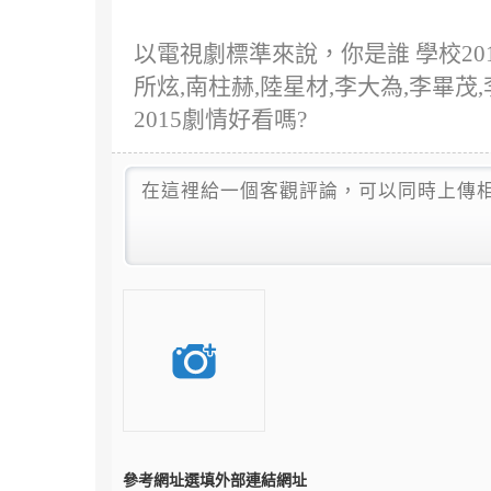
以電視劇標準來說，你是誰 學校2015/W
所炫,南柱赫,陸星材,李大為,李畢茂,李初
2015劇情好看嗎?
參考網址
選填外部連結網址