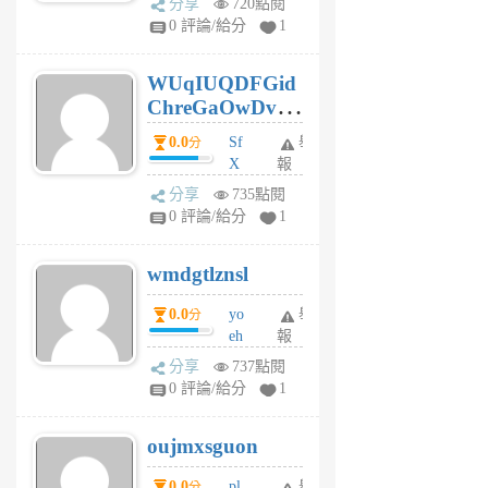
分享
720點閱
gl
0 評論/給分
1
gy
6
WUqIUQDFGid
個
ChreGaOwDv
月
前
dY
0.0
Sf
舉
分
X
報
Pe
分享
735點閱
Jc
0 評論/給分
1
cf
v
wmdgtlznsl
R
P
0.0
yo
舉
分
m
eh
報
v
ld
A
分享
737點閱
gy
V
0 評論/給分
1
ik
G
6
6
oujmxsguon
個
個
月
月
0.0
pl
舉
分