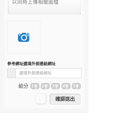
參考網址
選填外部連結網址
給分
1
2
3
4
5