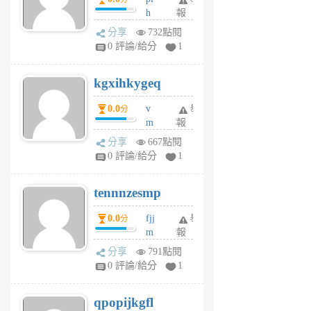
前
前
h
報
wi
分享
732點閱
w
0 評論/給分
1
sh
uq
kgxihkygeq
6
個
0.0
v
舉
分
月
m
報
前
sg
分享
667點閱
sr
0 評論/給分
1
vg
pn
tennnzesmp
6
個
0.0
fjj
舉
分
月
m
報
前
w
分享
791點閱
rs
0 評論/給分
1
uy
j
qpopijkgfl
6