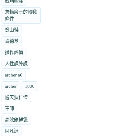
威均峰澤
怠惰魔王的轉職
條件
登山鞋
肯德基
操作評價
人性課外課
archer a6
archer
1000
通天狄仁傑
軍師
高效鎖鮮袋
阿凡達