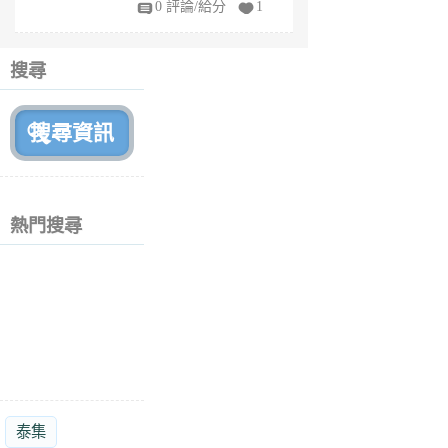
0 評論/給分
1
fe
6
個
搜尋
月
前
熱門搜尋
泰集