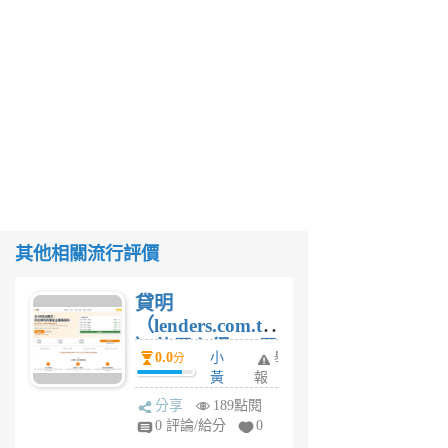
其他相關流行評價
貸明
（lenders.com.tw
）使用心得 — 民
0.0
小
舉
分
間貸款比較平台
黃
報
體驗
蜂
分享
189點閱
1
0 評論/給分
0
個