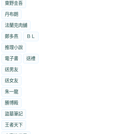
東野圭吾
丹布朗
法蘭克肉舖
鄭多燕
ＢＬ
推理小說
電子書
送禮
送男友
送女友
朱一龍
勝博殿
盜墓筆記
王者天下