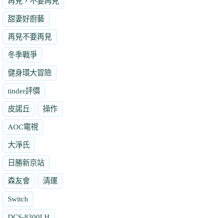
再見，不要再見
甜妻好廚藝
再見不要再見
冬季戰爭
健身環大冒險
tinder評價
皮諾丘
操作
AOC電視
大淨氏
日勝新京站
森友會
清運
Switch
DCS-8300LH