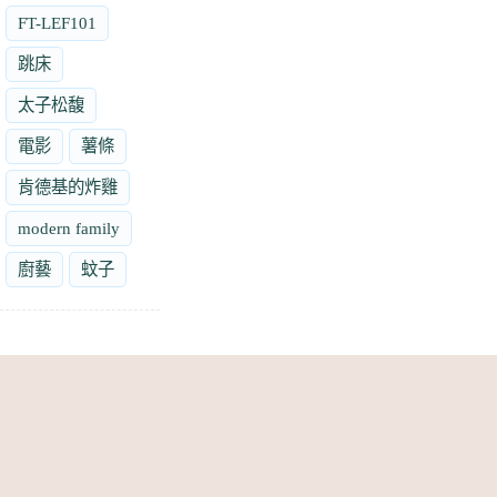
FT-LEF101
跳床
太子松馥
電影
薯條
肯德基的炸雞
modern family
廚藝
蚊子