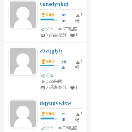
yonsdynkqi
6
個
0.0
nx
舉
分
月
ox
報
前
rh
分享
677點閱
pe
0 評論/給分
1
er
6
zftztjglyh
個
月
0.0
yh
舉
分
前
ik
報
s
分享
m
2566點閱
tu
0 評論/給分
1
m
s
dqyuuvwlxw
6
個
0.0
vs
舉
分
月
dl
報
前
sq
分享
728點閱
fy