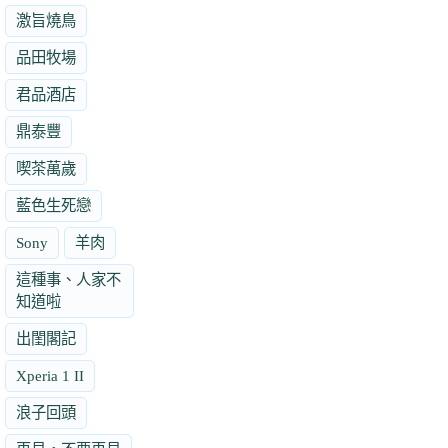
激旨燒鳥
品田牧場
君品酒店
鼎泰豐
喫茶萬歲
藍色生死戀
Sony
羊肉
這種事、人家不
知道啦
出閨閣記
Xperia 1 II
浪子回頭