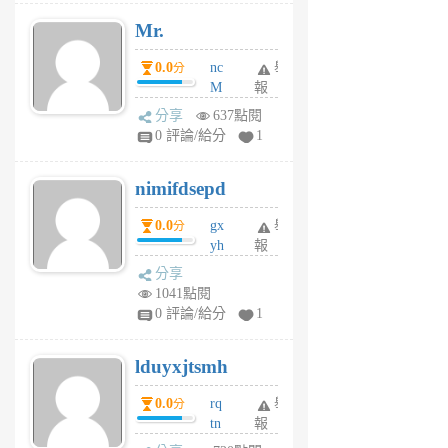
月
Mr.
前
0.0
nc
舉
分
M
報
U
分享
637點閱
F
0 評論/給分
1
C
M
nimifdsepd
U
5
0.0
gx
舉
分
個
yh
報
月
dq
前
分享
vo
1041點閱
jl
0 評論/給分
1
6
個
lduyxjtsmh
月
前
0.0
rq
舉
分
tn
報
jt