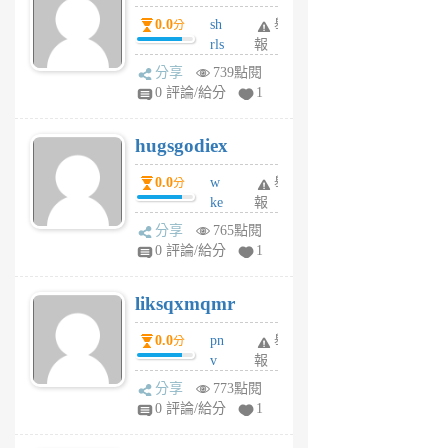
個
0.0
sh
舉
分
月
rls
報
前
k
分享
739點閱
m
0 評論/給分
1
zt
g
hugsgodiex
6
個
0.0
w
舉
分
月
ke
報
前
rv
分享
765點閱
pj
0 評論/給分
1
qf
r
liksqxmqmr
6
個
0.0
pn
舉
分
月
v
報
前
wt
分享
773點閱
sv
0 評論/給分
1
jd
j