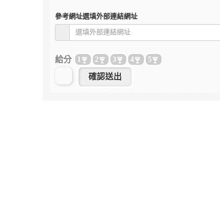
參考網址
選填外部連結網址
給分
1
2
3
4
5