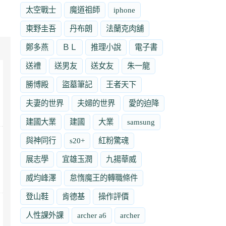
太空戰士
魔道祖師
iphone
東野圭吾
丹布朗
法蘭克肉舖
鄭多燕
ＢＬ
推理小說
電子書
送禮
送男友
送女友
朱一龍
勝博殿
盜墓筆記
王者天下
夫妻的世界
夫婦的世界
愛的迫降
建國大業
建國
大業
samsung
與神同行
s20+
紅粉驚魂
展志學
宜雄玉潤
九揚華威
威均峰澤
怠惰魔王的轉職條件
登山鞋
肯德基
操作評價
人性課外課
archer a6
archer