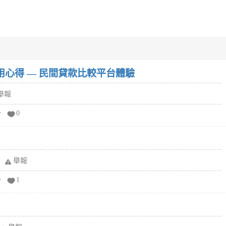
w）使用心得 — 民間貸款比較平台體驗
舉報
分
0
舉報
分
1