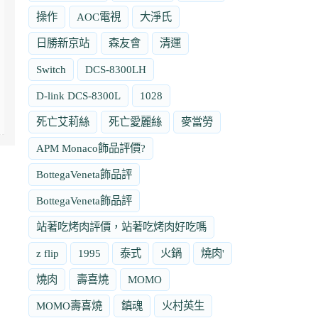
操作
AOC電視
大淨氏
日勝新京站
森友會
清運
Switch
DCS-8300LH
D-link DCS-8300L
1028
死亡艾莉絲
死亡愛麗絲
麥當勞
APM Monaco飾品評價?
BottegaVeneta飾品評
BottegaVeneta飾品評
站著吃烤肉評價，站著吃烤肉好吃嗎
z flip
1995
泰式
火鍋
燒肉'
燒肉
壽喜燒
MOMO
MOMO壽喜燒
鎮魂
火村英生