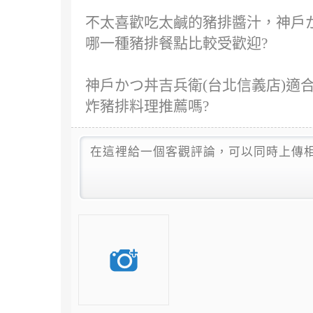
不太喜歡吃太鹹的豬排醬汁，神戶か
哪一種豬排餐點比較受歡迎?
神戶かつ丼吉兵衛(台北信義店)適合
炸豬排料理推薦嗎?