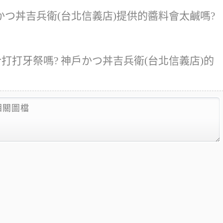
つ丼吉兵衛(台北信義店)提供的醬料會太鹹嗎?
打打牙祭嗎? 神戶かつ丼吉兵衛(台北信義店)的