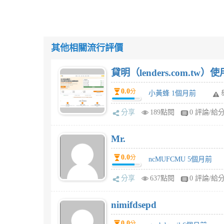
其他相關流行評價
貸明（lenders.com.t
0.0
分
小黃蜂 1個月前
分享
189點閱
0 評論/給
Mr.
0.0
分
ncMUFCMU 5個月前
分享
637點閱
0 評論/給
nimifdsepd
0.0
分