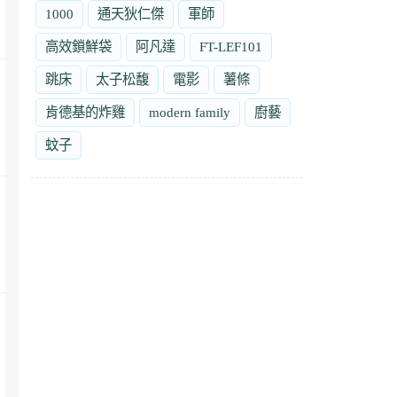
1000
通天狄仁傑
軍師
高效鎖鮮袋
阿凡達
FT-LEF101
跳床
太子松馥
電影
薯條
肯德基的炸雞
modern family
廚藝
蚊子