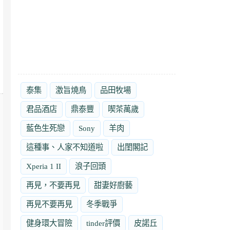
泰集
激旨燒鳥
品田牧場
君品酒店
鼎泰豐
喫茶萬歲
藍色生死戀
Sony
羊肉
這種事、人家不知道啦
出閨閣記
Xperia 1 II
浪子回頭
再見，不要再見
甜妻好廚藝
再見不要再見
冬季戰爭
健身環大冒險
tinder評價
皮諾丘