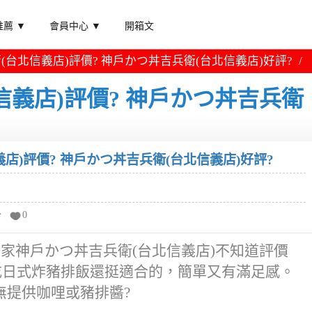
薦 ▼
會員中心 ▼
開箱文
(台北信義店)評價? 神戶かつ丼吉兵衛(台北信義店)好評?
信義店)評價? 神戶かつ丼吉兵衛
店)評價? 神戶かつ丼吉兵衛(台北信義店)好評?
分
0
一家神戶かつ丼吉兵衛(台北信義店)不知道評價
吃日式炸豬排飯還挺適合的，簡單又有滿足感。
無提供咖哩或豬排醬?