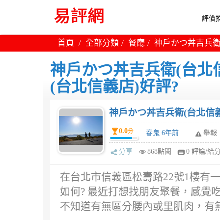
評價推
首頁
全部分類
餐廳
神戶かつ丼吉兵衛
神戶かつ丼吉兵衛(台北
(台北信義店)好評?
神戶かつ丼吉兵衛(台北信義
0.0
分
春鬼 6年前
舉報
分享
868點閱
0 評論/給
在台北市信義區松壽路22號1樓有
如何? 最近打想找朋友聚餐，感覺
不知道有無區分腰內或里肌肉，有