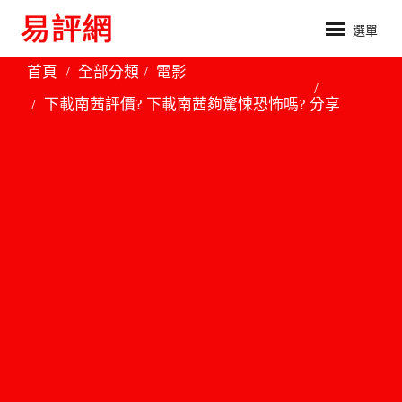
選單
首頁
全部分類
電影
下載南茜評價? 下載南茜夠驚悚恐怖嗎?
分享