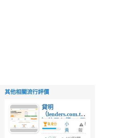
其他相關流行評價
貸明
（lenders.com.tw
）使用心得 — 民
0.0
小
舉
分
間貸款比較平台
黃
報
體驗
蜂