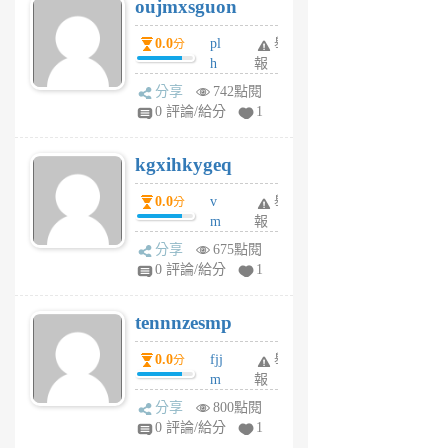
oujmxsguon
個
個
月
月
0.0
pl
舉
分
前
前
h
報
wi
分享
742點閱
w
0 評論/給分
1
sh
uq
kgxihkygeq
6
個
0.0
v
舉
分
月
m
報
前
sg
分享
675點閱
sr
0 評論/給分
1
vg
pn
tennnzesmp
6
個
0.0
fjj
舉
分
月
m
報
前
w
分享
800點閱
rs
0 評論/給分
1
uy