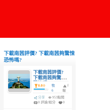
下載南茜評價? 下載南茜夠驚悚
恐怖嗎?
下載南茜評價?
下載南茜夠驚悚
恐怖嗎?
0.0
牧
舉
分
6
報
年
分享
953點閱
前
0 評論/給分
0