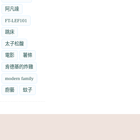
阿凡達
FT-LEF101
跳床
太子松馥
電影
薯條
肯德基的炸雞
modern family
廚藝
蚊子