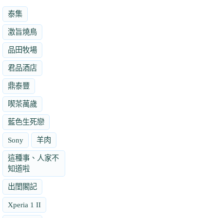
泰集
激旨燒鳥
品田牧場
君品酒店
鼎泰豐
喫茶萬歲
藍色生死戀
Sony
羊肉
這種事、人家不
知道啦
出閨閣記
Xperia 1 II