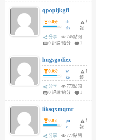
j
qpopijkgfl
6
個
0.0
sh
舉
分
月
rls
報
前
k
分享
745點閱
m
0 評論/給分
1
zt
g
hugsgodiex
6
個
0.0
w
舉
分
月
ke
報
前
rv
分享
773點閱
pj
0 評論/給分
1
qf
r
liksqxmqmr
6
個
0.0
pn
舉
分
月
v
報
前
wt
分享
777點閱
sv