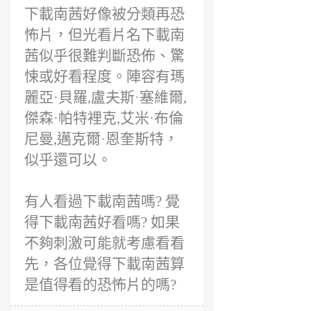
下載南茜好像被分類再恐
怖片，但光看片名下載南
茜似乎很難判斷恐佈、驚
悚或好看程度。陣容有瑪
麗亞·貝羅,盧夫斯·塞維爾,
傑森·帕特裡克,艾米·布倫
尼曼,邁克爾·恩奎斯特，
似乎還可以。
有人看過下載南茜嗎? 覺
得下載南茜好看嗎? 如果
不夠刺激可能就考慮看看
先，各位覺得下載南茜算
是值得看的恐怖片的嗎?