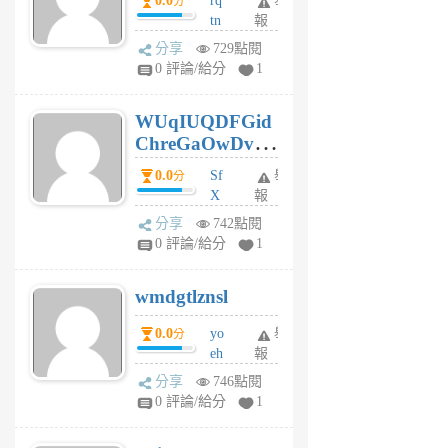
0.0
rq
舉
分
tn
報
jt
分享
729點閱
gl
0 評論/給分
1
gy
6
WUqIUQDFGid
個
ChreGaOwDv
月
前
dY
0.0
Sf
舉
分
X
報
Pe
分享
742點閱
Jc
0 評論/給分
1
cf
v
wmdgtlznsl
R
P
0.0
yo
舉
分
m
eh
報
v
ld
A
分享
746點閱
gy
V
0 評論/給分
1
ik
G
6
6