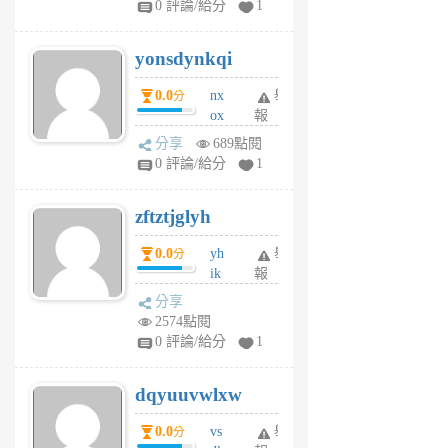
0 評論/給分
1
jd
j
yonsdynkqi
6
個
0.0
nx
舉
分
月
ox
報
前
rh
分享
689點閱
pe
0 評論/給分
1
er
6
zftztjglyh
個
月
0.0
yh
舉
分
前
ik
報
s
分享
m
2574點閱
tu
0 評論/給分
1
m
s
dqyuuvwlxw
6
個
0.0
vs
舉
分
月