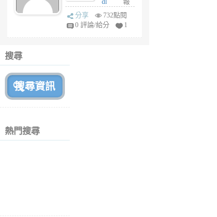
dl
報
前
sq
分享
732點閱
fy
0 評論/給分
1
fe
6
個
搜尋
月
前
熱門搜尋