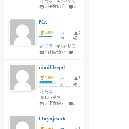
分享
193點閱
1
0 評論/給分
0
個
月
Mr.
前
0.0
nc
舉
分
M
報
U
分享
644點閱
F
0 評論/給分
1
C
M
nimifdsepd
U
5
0.0
gx
舉
分
個
yh
報
月
dq
前
分享
vo
1049點閱
jl
0 評論/給分
1
6
個
lduyxjtsmh
月
前