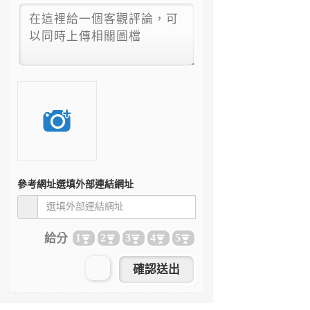
參考網址
選填外部連結網址
給分
1
2
3
4
5