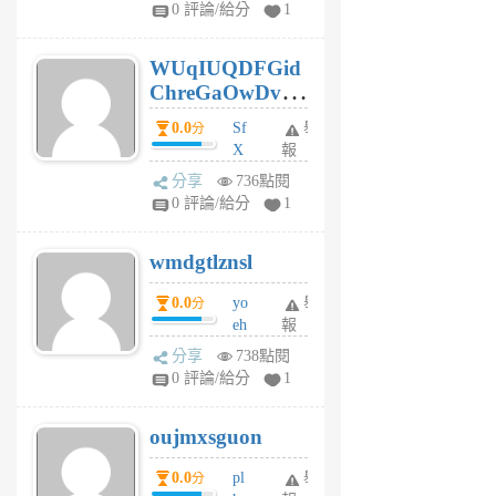
gl
0 評論/給分
1
gy
6
WUqIUQDFGid
個
ChreGaOwDv
月
前
dY
0.0
Sf
舉
分
X
報
Pe
分享
736點閱
Jc
0 評論/給分
1
cf
v
wmdgtlznsl
R
P
0.0
yo
舉
分
m
eh
報
v
ld
A
分享
738點閱
gy
V
0 評論/給分
1
ik
G
6
6
oujmxsguon
個
個
月
月
0.0
pl
舉
分
前
前