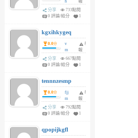
h
報
wi
分享
733點閱
w
0 評論/給分
1
sh
uq
kgxihkygeq
6
個
0.0
v
舉
分
月
m
報
前
sg
分享
667點閱
sr
0 評論/給分
1
vg
pn
tennnzesmp
6
個
0.0
fjj
舉
分
月
m
報
前
w
分享
792點閱
rs
0 評論/給分
1
uy
j
qpopijkgfl
6
個