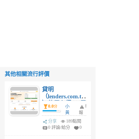
其他相關流行評價
貸明
（lenders.com.tw
）使用心得 — 民
0.0
小
舉
分
間貸款比較平台
黃
報
體驗
蜂
分享
189點閱
1
0 評論/給分
0
個
月