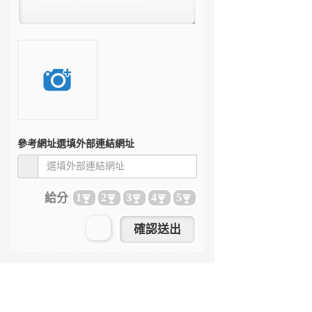
參考網址
選填外部連結網址
給分
1
2
3
4
5