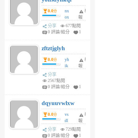
個
0.0
nx
舉
分
月
ox
報
前
rh
分享
677點閱
pe
0 評論/給分
1
er
6
zftztjglyh
個
月
0.0
yh
舉
分
前
ik
報
s
分享
m
2567點閱
tu
0 評論/給分
1
m
s
dqyuuvwlxw
6
個
0.0
vs
舉
分
月
dl
報
前
sq
分享
729點閱
fy
0 評論/給分
1