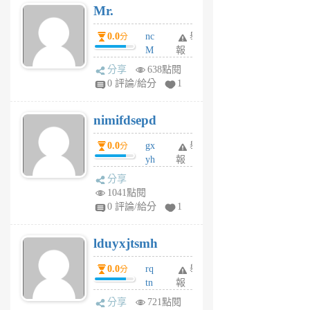
Mr.
前
0.0
nc
舉
分
M
報
U
分享
638點閱
F
0 評論/給分
1
C
M
nimifdsepd
U
5
0.0
gx
舉
分
個
yh
報
月
dq
前
分享
vo
1041點閱
jl
0 評論/給分
1
6
個
lduyxjtsmh
月
前
0.0
rq
舉
分
tn
報
jt
分享
721點閱