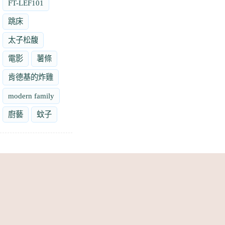
FT-LEF101
跳床
太子松馥
電影
薯條
肯德基的炸雞
modern family
廚藝
蚊子