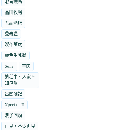
激旨燒鳥
品田牧場
君品酒店
鼎泰豐
喫茶萬歲
藍色生死戀
Sony
羊肉
這種事、人家不
知道啦
出閨閣記
Xperia 1 II
浪子回頭
再見，不要再見