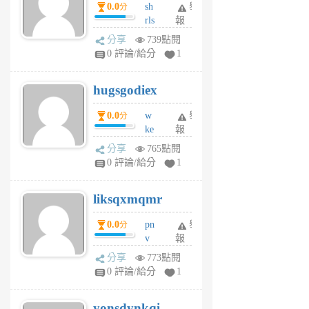
0.0
sh
舉
分
月
rls
報
前
k
分享
739點閱
m
0 評論/給分
1
zt
g
hugsgodiex
6
個
0.0
w
舉
分
月
ke
報
前
rv
分享
765點閱
pj
0 評論/給分
1
qf
r
liksqxmqmr
6
個
0.0
pn
舉
分
月
v
報
前
wt
分享
773點閱
sv
0 評論/給分
1
jd
j
yonsdynkqi
6