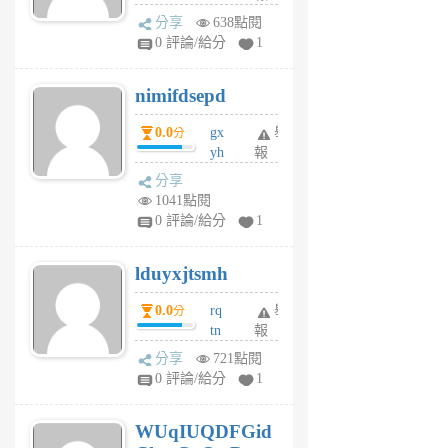
U
分享
638點閱
F
0 評論/給分
1
C
M
nimifdsepd
U
5
0.0
gx
舉
分
個
yh
報
月
dq
前
分享
vo
1041點閱
jl
0 評論/給分
1
6
個
lduyxjtsmh
月
前
0.0
rq
舉
分
tn
報
jt
分享
721點閱
gl
0 評論/給分
1
gy
6
WUqIUQDFGid
個