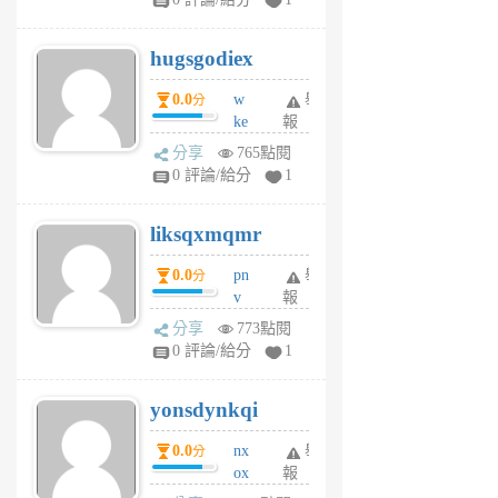
zt
g
hugsgodiex
6
個
0.0
w
舉
分
月
ke
報
前
rv
分享
765點閱
pj
0 評論/給分
1
qf
r
liksqxmqmr
6
個
0.0
pn
舉
分
月
v
報
前
wt
分享
773點閱
sv
0 評論/給分
1
jd
j
yonsdynkqi
6
個
0.0
nx
舉
分
月
ox
報
前
rh