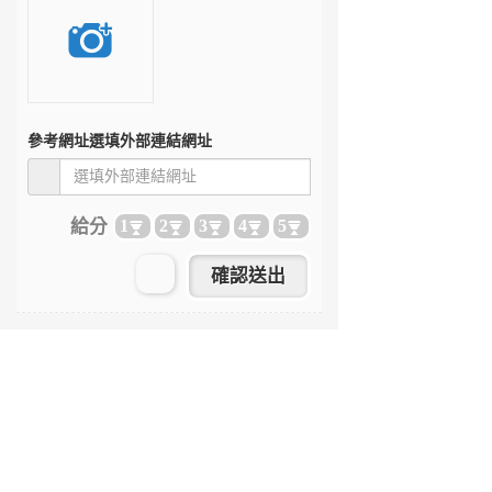
參考網址
選填外部連結網址
給分
1
2
3
4
5