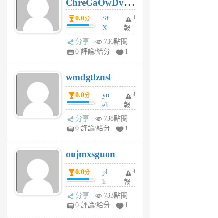
ChreGaOwDv
月
前
dY
0.0
Sf
舉
分
X
報
Pe
分享
736點閱
Jc
0 評論/給分
1
cf
v
wmdgtlznsl
R
P
0.0
yo
舉
分
m
eh
報
v
ld
A
分享
738點閱
gy
V
0 評論/給分
1
ik
G
6
6
oujmxsguon
個
個
月
月
0.0
pl
舉
分
前
前
h
報
wi
分享
733點閱
w
0 評論/給分
1
sh