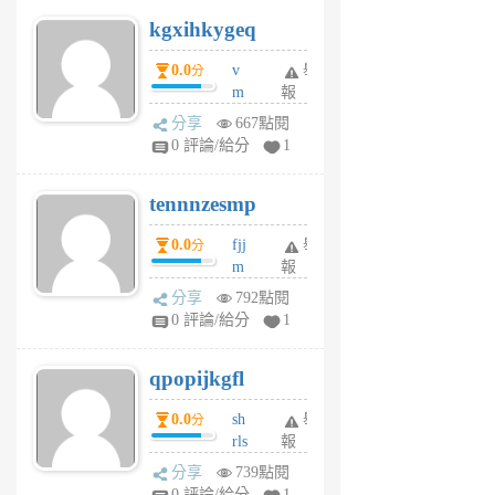
uq
kgxihkygeq
6
個
0.0
v
舉
分
月
m
報
前
sg
分享
667點閱
sr
0 評論/給分
1
vg
pn
tennnzesmp
6
個
0.0
fjj
舉
分
月
m
報
前
w
分享
792點閱
rs
0 評論/給分
1
uy
j
qpopijkgfl
6
個
0.0
sh
舉
分
月
rls
報
前
k
分享
739點閱
m
0 評論/給分
1