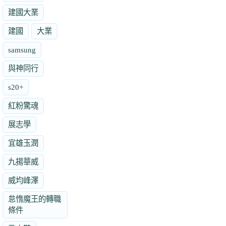
建國大業
建國
大業
samsung
與神同行
s20+
紅粉驚魂
展志學
宜雄玉潤
九揚華威
威均峰澤
怠惰魔王的轉職
條件