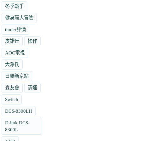
冬季戰爭
健身環大冒險
tinder評價
皮諾丘
操作
AOC電視
大淨氏
日勝新京站
森友會
清運
Switch
DCS-8300LH
D-link DCS-
8300L