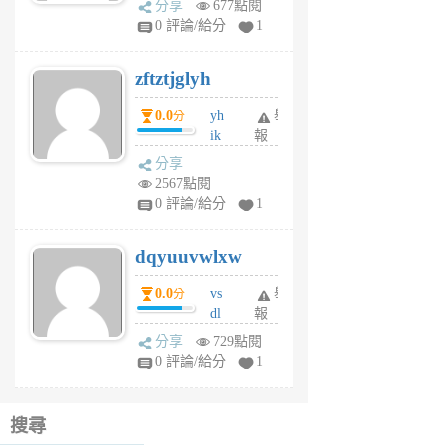
分享
677點閱
pe
0 評論/給分
1
er
6
zftztjglyh
個
月
0.0
yh
舉
分
前
ik
報
s
分享
m
2567點閱
tu
0 評論/給分
1
m
s
dqyuuvwlxw
6
個
0.0
vs
舉
分
月
dl
報
前
sq
分享
729點閱
fy
0 評論/給分
1
fe
6
個
搜尋
月