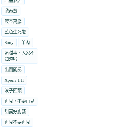
君品酒店
鼎泰豐
喫茶萬歲
藍色生死戀
Sony
羊肉
這種事、人家不
知道啦
出閨閣記
Xperia 1 II
浪子回頭
再見，不要再見
甜妻好廚藝
再見不要再見