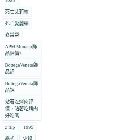
1028
死亡艾莉絲
死亡愛麗絲
麥當勞
APM Monaco飾
品評價?
BottegaVeneta飾
品評
BottegaVeneta飾
品評
站著吃烤肉評
價，站著吃烤肉
好吃嗎
z flip
1995
泰式
火鍋