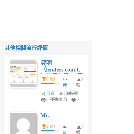
其他相關流行評價
貸明
（lenders.com.tw
）使用心得 — 民
0.0
小
舉
分
間貸款比較平台
黃
報
體驗
蜂
分享
189點閱
1
0 評論/給分
0
個
月
Mr.
前
0.0
nc
舉
分
M
報