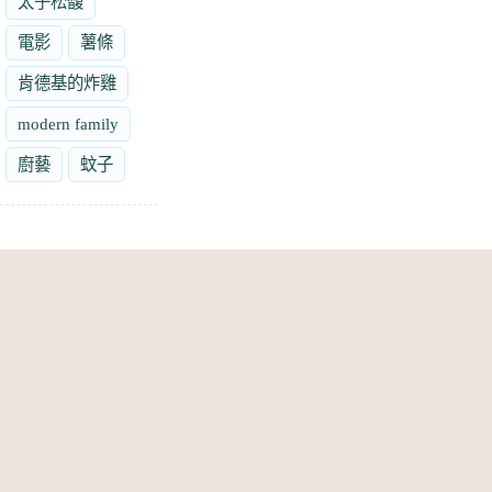
太子松馥
電影
薯條
肯德基的炸雞
modern family
廚藝
蚊子