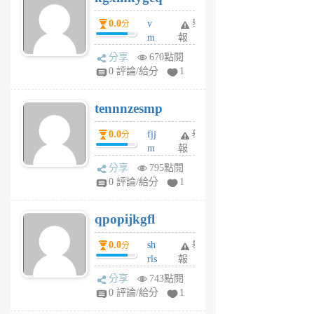
個
0.0
v
舉
分
月
m
報
前
sg
分享
670點閱
sr
0 評論/給分
1
vg
pn
tennnzesmp
6
個
0.0
fjj
舉
分
月
m
報
前
w
分享
795點閱
rs
0 評論/給分
1
uy
j
qpopijkgfl
6
個
0.0
sh
舉
分
月
rls
報
前
k
分享
743點閱
m
0 評論/給分
1
zt