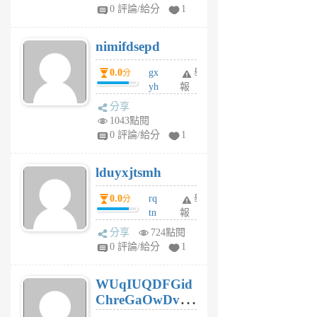
F
0 評論/給分
1
C
M
nimifdsepd
U
5
0.0
gx
舉
分
個
yh
報
月
dq
前
分享
vo
1043點閱
jl
0 評論/給分
1
6
個
lduyxjtsmh
月
前
0.0
rq
舉
分
tn
報
jt
分享
724點閱
gl
0 評論/給分
1
gy
6
WUqIUQDFGid
個
ChreGaOwDv
月
前
dY