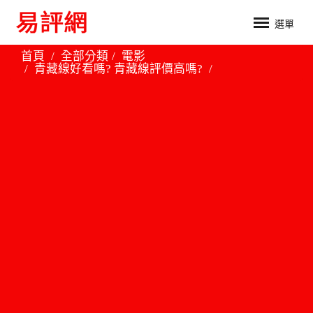
選單
首頁
全部分類
電影
青藏線好看嗎? 青藏線評價高嗎?