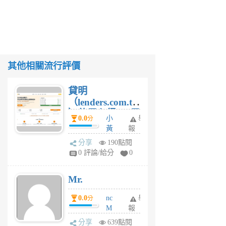
其他相關流行評價
貸明
（lenders.com.tw
）使用心得 — 民
0.0
小
舉
分
間貸款比較平台
黃
報
體驗
蜂
分享
190點閱
1
0 評論/給分
0
個
月
Mr.
前
0.0
nc
舉
分
M
報
U
分享
639點閱