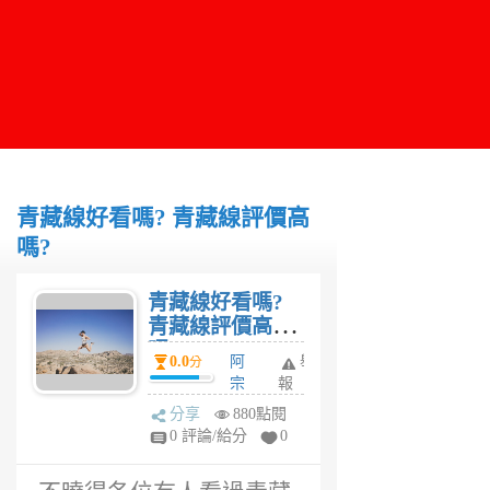
青藏線好看嗎? 青藏線評價高
嗎?
青藏線好看嗎?
青藏線評價高
嗎?
0.0
阿
舉
分
宗
報
6
分享
880點閱
年
0 評論/給分
0
前