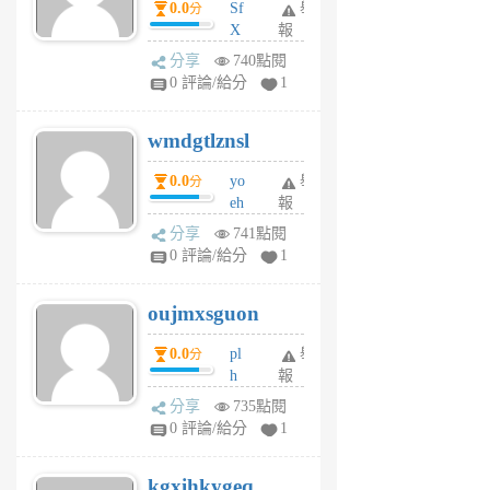
0.0
Sf
舉
分
X
報
Pe
分享
740點閱
Jc
0 評論/給分
1
cf
v
wmdgtlznsl
R
P
0.0
yo
舉
分
m
eh
報
v
ld
A
分享
741點閱
gy
V
0 評論/給分
1
ik
G
6
6
oujmxsguon
個
個
月
月
0.0
pl
舉
分
前
前
h
報
wi
分享
735點閱
w
0 評論/給分
1
sh
uq
kgxihkygeq
6