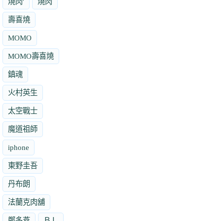
燒肉'
燒肉
壽喜燒
MOMO
MOMO壽喜燒
鎮魂
火村英生
太空戰士
魔道祖師
iphone
東野圭吾
丹布朗
法蘭克肉舖
鄭多燕
ＢＬ