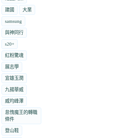
建國
大業
samsung
與神同行
s20+
紅粉驚魂
展志學
宜雄玉潤
九揚華威
威均峰澤
怠惰魔王的轉職
條件
登山鞋