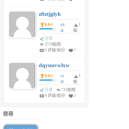
er
6
zftztjglyh
個
月
0.0
yh
舉
分
前
ik
報
s
分享
m
2570點閱
tu
0 評論/給分
1
m
s
dqyuuvwlxw
6
個
0.0
vs
舉
分
月
dl
報
前
sq
分享
731點閱
fy
0 評論/給分
1
fe
6
個
搜尋
月
前