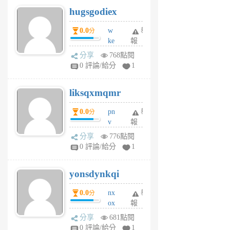
g
hugsgodiex
6
個
0.0
w
舉
分
月
ke
報
前
rv
分享
768點閱
pj
0 評論/給分
1
qf
r
liksqxmqmr
6
個
0.0
pn
舉
分
月
v
報
前
wt
分享
776點閱
sv
0 評論/給分
1
jd
j
yonsdynkqi
6
個
0.0
nx
舉
分
月
ox
報
前
rh
分享
681點閱
pe
0 評論/給分
1