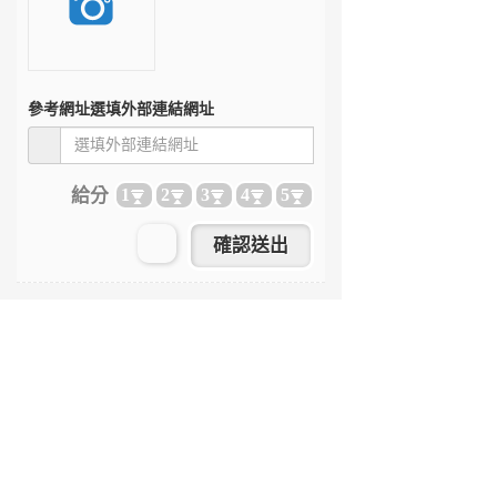
參考網址
選填外部連結網址
給分
1
2
3
4
5