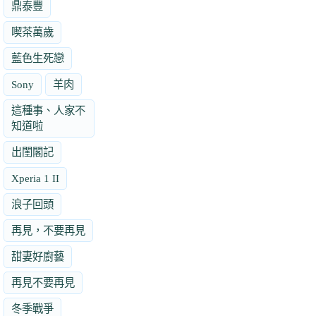
鼎泰豐
喫茶萬歲
藍色生死戀
Sony
羊肉
這種事、人家不
知道啦
出閨閣記
Xperia 1 II
浪子回頭
再見，不要再見
甜妻好廚藝
再見不要再見
冬季戰爭