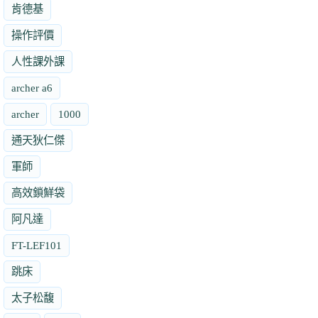
肯德基
操作評價
人性課外課
archer a6
archer
1000
通天狄仁傑
軍師
高效鎖鮮袋
阿凡達
FT-LEF101
跳床
太子松馥