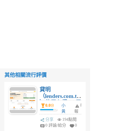
其他相關流行評價
貸明
（lenders.com.tw
）使用心得 — 民
0.0
小
舉
分
間貸款比較平台
黃
報
體驗
蜂
分享
194點閱
1
0 評論/給分
0
個