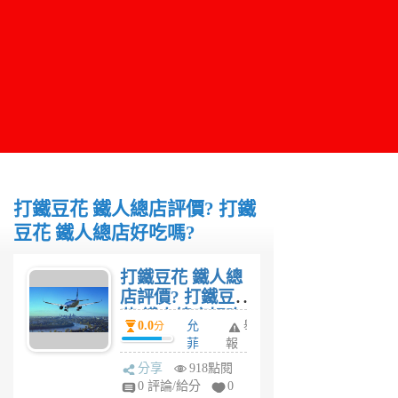
打鐵豆花 鐵人總店評價? 打鐵
豆花 鐵人總店好吃嗎?
打鐵豆花 鐵人總
店評價? 打鐵豆
花 鐵人總店好吃
0.0
允
舉
分
嗎?
菲
報
6
分享
918點閱
年
0 評論/給分
0
前