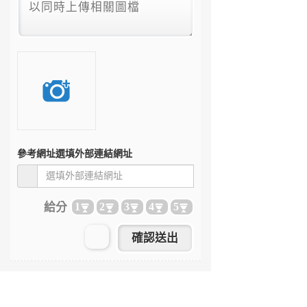
參考網址
選填外部連結網址
給分
1
2
3
4
5