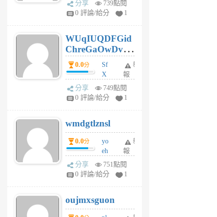
分享
739點閱
gl
0 評論/給分
1
gy
6
WUqIUQDFGid
個
ChreGaOwDv
月
前
dY
0.0
Sf
舉
分
X
報
Pe
分享
749點閱
Jc
0 評論/給分
1
cf
v
wmdgtlznsl
R
P
0.0
yo
舉
分
m
eh
報
v
ld
A
分享
751點閱
gy
V
0 評論/給分
1
ik
G
6
6
oujmxsguon
個
個
月
月