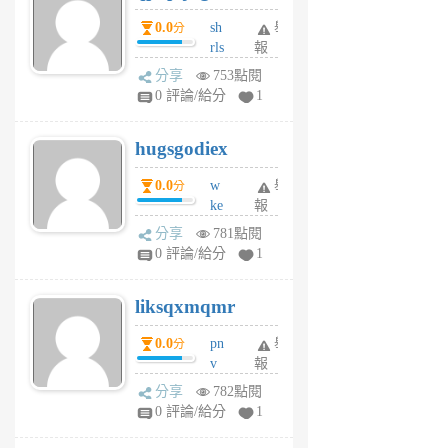
個
0.0
sh
舉
分
月
rls
報
前
k
分享
753點閱
m
0 評論/給分
1
zt
g
hugsgodiex
6
個
0.0
w
舉
分
月
ke
報
前
rv
分享
781點閱
pj
0 評論/給分
1
qf
r
liksqxmqmr
6
個
0.0
pn
舉
分
月
v
報
前
wt
分享
782點閱
sv
0 評論/給分
1
jd
j