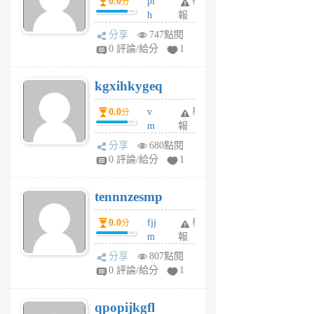
0.0
pl
舉
分
前
前
h
報
wi
分享
747點閱
w
0 評論/給分
1
sh
uq
kgxihkygeq
6
個
0.0
v
舉
分
月
m
報
前
sg
分享
680點閱
sr
0 評論/給分
1
vg
pn
tennnzesmp
6
個
0.0
fjj
舉
分
月
m
報
前
w
分享
807點閱
rs
0 評論/給分
1
uy
j
qpopijkgfl
6