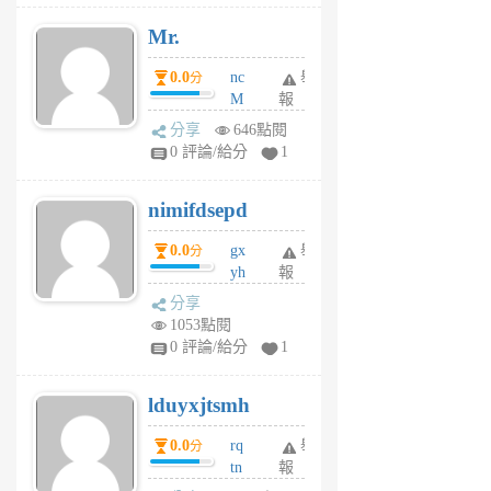
月
Mr.
前
0.0
nc
舉
分
M
報
U
分享
646點閱
F
0 評論/給分
1
C
M
nimifdsepd
U
5
0.0
gx
舉
分
個
yh
報
月
dq
前
分享
vo
1053點閱
jl
0 評論/給分
1
6
個
lduyxjtsmh
月
前
0.0
rq
舉
分
tn
報
jt