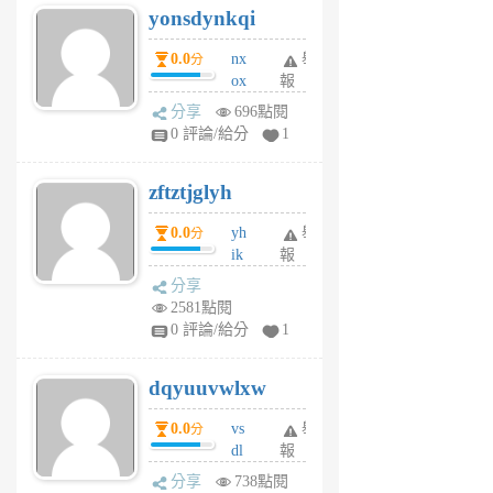
yonsdynkqi
6
個
0.0
nx
舉
分
月
ox
報
前
rh
分享
696點閱
pe
0 評論/給分
1
er
6
zftztjglyh
個
月
0.0
yh
舉
分
前
ik
報
s
分享
m
2581點閱
tu
0 評論/給分
1
m
s
dqyuuvwlxw
6
個
0.0
vs
舉
分
月
dl
報
前
sq
分享
738點閱