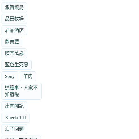
激旨燒鳥
品田牧場
君品酒店
鼎泰豐
喫茶萬歲
藍色生死戀
Sony
羊肉
這種事、人家不
知道啦
出閨閣記
Xperia 1 II
浪子回頭