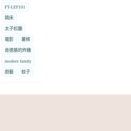
FT-LEF101
跳床
太子松馥
電影
薯條
肯德基的炸雞
modern family
廚藝
蚊子