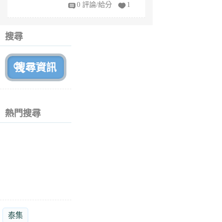
fy
0 評論/給分
1
fe
6
個
搜尋
月
前
熱門搜尋
泰集