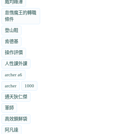
威均峰澤
怠惰魔王的轉職
條件
登山鞋
肯德基
操作評價
人性課外課
archer a6
archer
1000
通天狄仁傑
軍師
高效鎖鮮袋
阿凡達