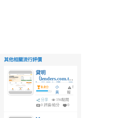
其他相關流行評價
貸明
（lenders.com.tw
）使用心得 — 民
0.0
小
舉
分
間貸款比較平台
黃
報
體驗
蜂
分享
194點閱
1
0 評論/給分
0
個
月