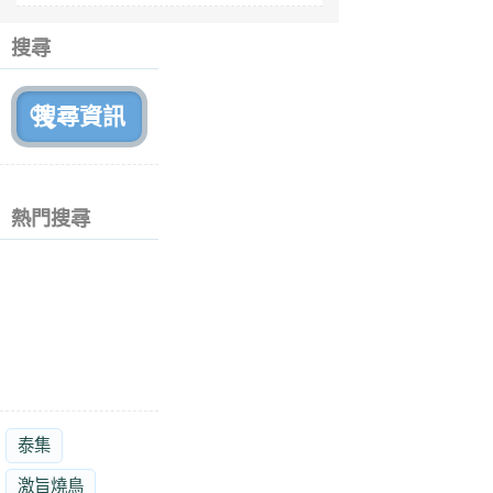
6
個
搜尋
月
前
熱門搜尋
泰集
激旨燒鳥