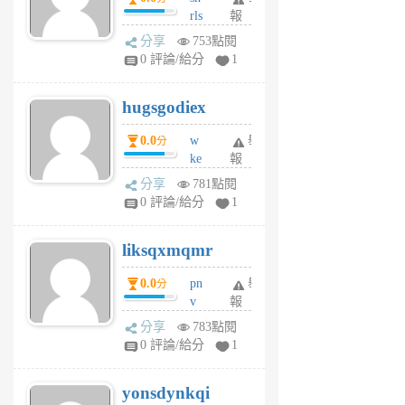
rls
報
前
k
分享
753點閱
m
0 評論/給分
1
zt
g
hugsgodiex
6
個
0.0
w
舉
分
月
ke
報
前
rv
分享
781點閱
pj
0 評論/給分
1
qf
r
liksqxmqmr
6
個
0.0
pn
舉
分
月
v
報
前
wt
分享
783點閱
sv
0 評論/給分
1
jd
j
yonsdynkqi
6