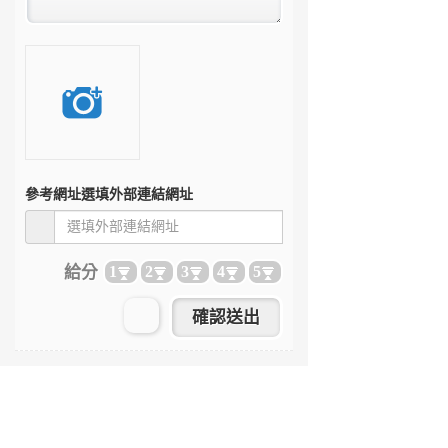
參考網址
選填外部連結網址
給分
1
2
3
4
5