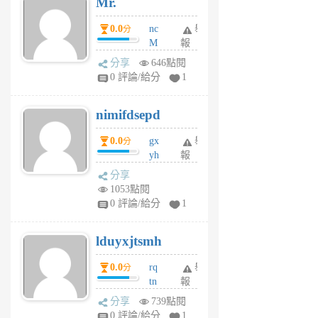
Mr.
前
0.0
nc
舉
分
M
報
U
分享
646點閱
F
0 評論/給分
1
C
M
nimifdsepd
U
5
0.0
gx
舉
分
個
yh
報
月
dq
前
分享
vo
1053點閱
jl
0 評論/給分
1
6
個
lduyxjtsmh
月
前
0.0
rq
舉
分
tn
報
jt
分享
739點閱
gl
0 評論/給分
1