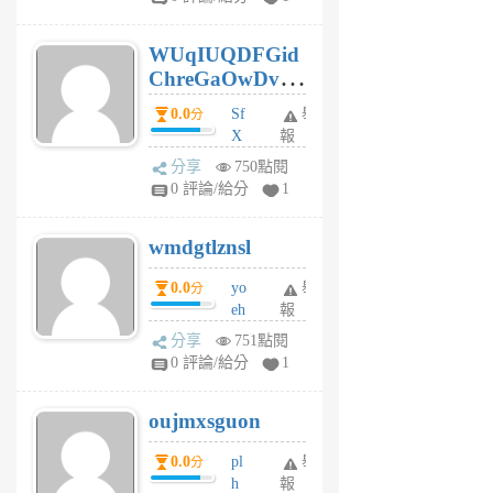
gy
6
WUqIUQDFGid
個
ChreGaOwDv
月
前
dY
0.0
Sf
舉
分
X
報
Pe
分享
750點閱
Jc
0 評論/給分
1
cf
v
wmdgtlznsl
R
P
0.0
yo
舉
分
m
eh
報
v
ld
A
分享
751點閱
gy
V
0 評論/給分
1
ik
G
6
6
oujmxsguon
個
個
月
月
0.0
pl
舉
分
前
前
h
報