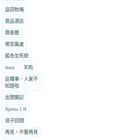
品田牧場
君品酒店
鼎泰豐
喫茶萬歲
藍色生死戀
Sony
羊肉
這種事、人家不
知道啦
出閨閣記
Xperia 1 II
浪子回頭
再見，不要再見