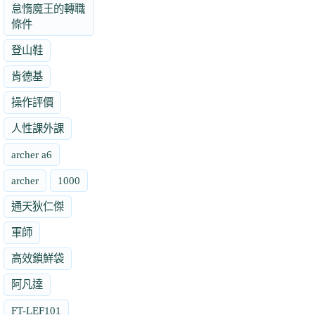
怠惰魔王的轉職
條件
登山鞋
肯德基
操作評價
人性課外課
archer a6
archer
1000
通天狄仁傑
軍師
高效鎖鮮袋
阿凡達
FT-LEF101