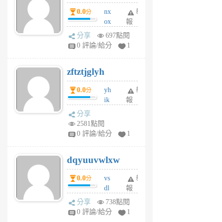
個
0.0
nx
舉
分
月
ox
報
前
rh
分享
697點閱
pe
0 評論/給分
1
er
6
zftztjglyh
個
月
0.0
yh
舉
分
前
ik
報
s
分享
m
2581點閱
tu
0 評論/給分
1
m
s
dqyuuvwlxw
6
個
0.0
vs
舉
分
月
dl
報
前
sq
分享
738點閱
fy
0 評論/給分
1
fe