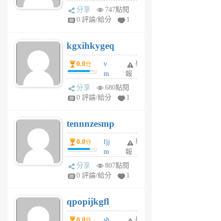
wi
分享
747點閱
w
0 評論/給分
1
sh
uq
kgxihkygeq
6
個
0.0
v
舉
分
月
m
報
前
sg
分享
680點閱
sr
0 評論/給分
1
vg
pn
tennnzesmp
6
個
0.0
fjj
舉
分
月
m
報
前
w
分享
807點閱
rs
0 評論/給分
1
uy
j
qpopijkgfl
6
個
0.0
sh
舉
分
月