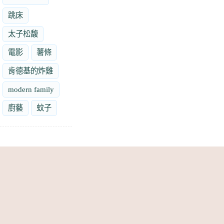
跳床
太子松馥
電影
薯條
肯德基的炸雞
modern family
廚藝
蚊子