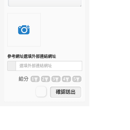
參考網址
選填外部連結網址
給分
1
2
3
4
5