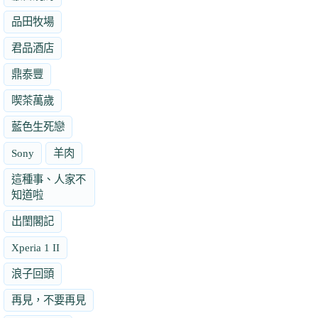
品田牧場
君品酒店
鼎泰豐
喫茶萬歲
藍色生死戀
Sony
羊肉
這種事、人家不
知道啦
出閨閣記
Xperia 1 II
浪子回頭
再見，不要再見