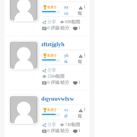
個
0.0
nx
舉
分
月
ox
報
前
rh
分享
698點閱
pe
0 評論/給分
1
er
6
zftztjglyh
個
月
0.0
yh
舉
分
前
ik
報
s
分享
m
2584點閱
tu
0 評論/給分
1
m
s
dqyuuvwlxw
6
個
0.0
vs
舉
分
月
dl
報
前
sq
分享
740點閱
fy
0 評論/給分
1
fe