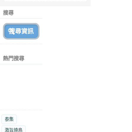
6
個
搜尋
月
前
熱門搜尋
泰集
激旨燒鳥