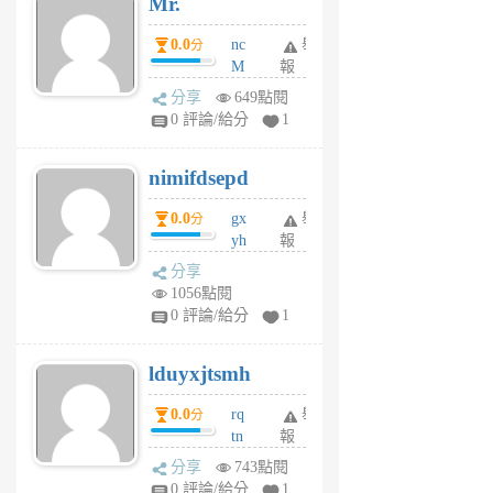
Mr.
前
0.0
nc
舉
分
M
報
U
分享
649點閱
F
0 評論/給分
1
C
M
nimifdsepd
U
5
0.0
gx
舉
分
個
yh
報
月
dq
前
分享
vo
1056點閱
jl
0 評論/給分
1
6
個
lduyxjtsmh
月
前
0.0
rq
舉
分
tn
報
jt
分享
743點閱
gl
0 評論/給分
1