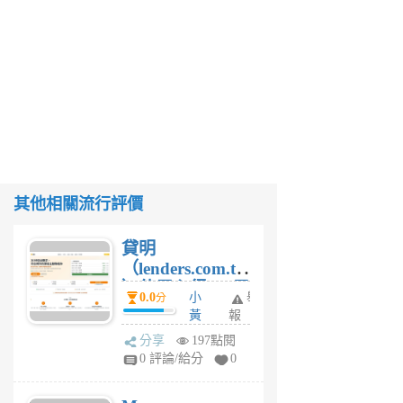
其他相關流行評價
貸明
（lenders.com.tw
）使用心得 — 民
0.0
小
舉
分
間貸款比較平台
黃
報
體驗
蜂
分享
197點閱
1
0 評論/給分
0
個
月