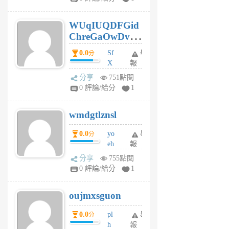
gy
6
WUqIUQDFGid
個
ChreGaOwDv
月
前
dY
0.0
Sf
舉
分
X
報
Pe
分享
751點閱
Jc
0 評論/給分
1
cf
v
wmdgtlznsl
R
P
0.0
yo
舉
分
m
eh
報
v
ld
A
分享
755點閱
gy
V
0 評論/給分
1
ik
G
6
6
oujmxsguon
個
個
月
月
0.0
pl
舉
分
前
前
h
報