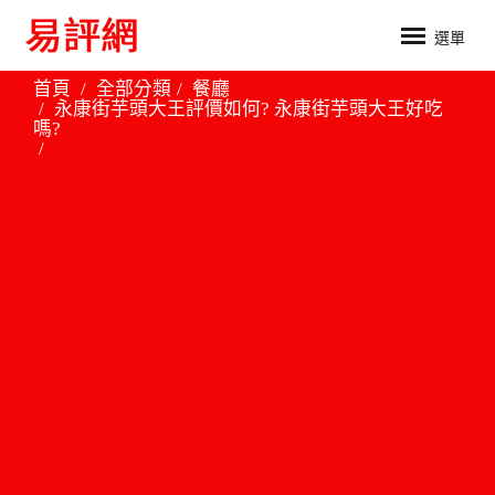
選單
首頁
全部分類
餐廳
永康街芋頭大王評價如何? 永康街芋頭大王好吃
嗎?