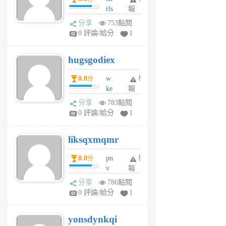
rls
報
前
k
分享
753點閱
m
0 評論/給分
1
zt
g
hugsgodiex
6
個
0.0
w
舉
分
月
ke
報
前
rv
分享
783點閱
pj
0 評論/給分
1
qf
r
liksqxmqmr
6
個
0.0
pn
舉
分
月
v
報
前
wt
分享
786點閱
sv
0 評論/給分
1
jd
j
yonsdynkqi
6