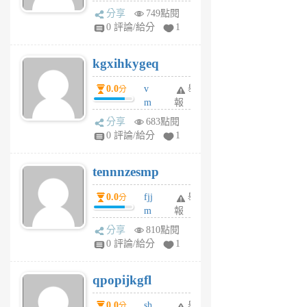
wi
分享
749點閱
w
0 評論/給分
1
sh
uq
kgxihkygeq
6
個
0.0
v
舉
分
月
m
報
前
sg
分享
683點閱
sr
0 評論/給分
1
vg
pn
tennnzesmp
6
個
0.0
fjj
舉
分
月
m
報
前
w
分享
810點閱
rs
0 評論/給分
1
uy
j
qpopijkgfl
6
個
0.0
sh
舉
分
月