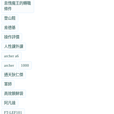
怠惰魔王的轉職
條件
登山鞋
肯德基
操作評價
人性課外課
archer a6
archer
1000
通天狄仁傑
軍師
高效鎖鮮袋
阿凡達
FT-LEF101