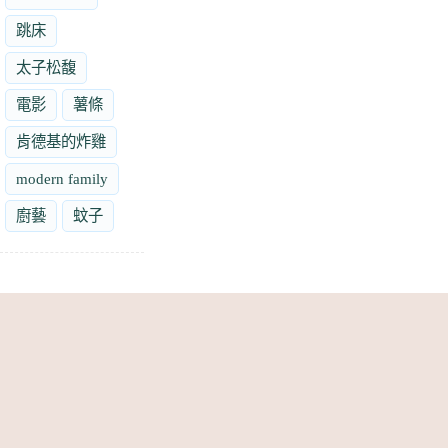
跳床
太子松馥
電影
薯條
肯德基的炸雞
modern family
廚藝
蚊子