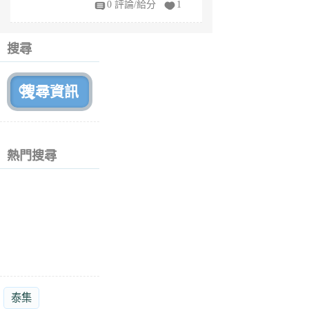
0 評論/給分
1
fe
6
個
搜尋
月
前
熱門搜尋
泰集