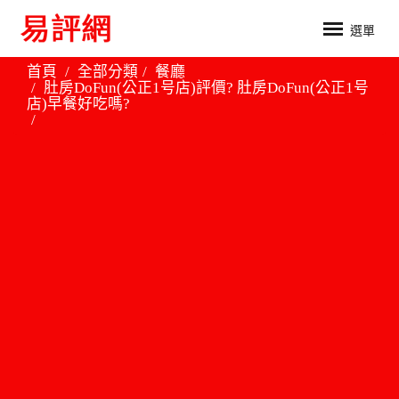
選單
首頁
全部分類
餐廳
肚房DoFun(公正1号店)評價? 肚房DoFun(公正1号
店)早餐好吃嗎?