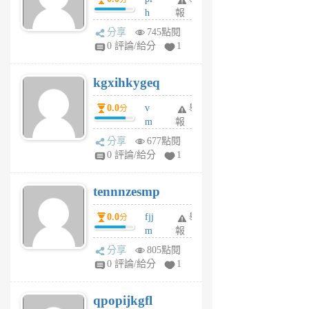
前
前
h
報
wi
分享
745點閱
w
0 評論/給分
1
sh
uq
kgxihkygeq
6
個
0.0
v
舉
分
月
m
報
前
sg
分享
677點閱
sr
0 評論/給分
1
vg
pn
tennnzesmp
6
個
0.0
fjj
舉
分
月
m
報
前
w
分享
805點閱
rs
0 評論/給分
1
uy
j
qpopijkgfl
6