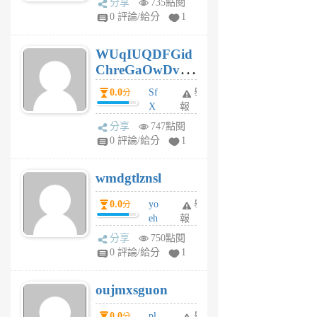
分享
735點閱
gl
0 評論/給分
1
gy
6
WUqIUQDFGid
個
ChreGaOwDv
月
前
dY
0.0
Sf
舉
分
X
報
Pe
分享
747點閱
Jc
0 評論/給分
1
cf
v
wmdgtlznsl
R
P
0.0
yo
舉
分
m
eh
報
v
ld
A
分享
750點閱
gy
V
0 評論/給分
1
ik
G
6
6
oujmxsguon
個
個
月
月
0.0
pl
舉
分