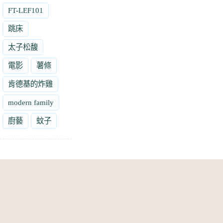
FT-LEF101
跳床
太子松馥
電影
薯條
肯德基的炸雞
modern family
廚藝
蚊子