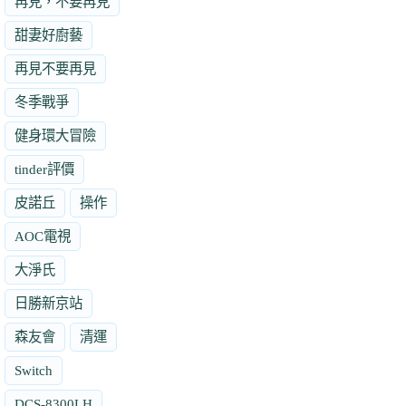
再見，不要再見
甜妻好廚藝
再見不要再見
冬季戰爭
健身環大冒險
tinder評價
皮諾丘
操作
AOC電視
大淨氏
日勝新京站
森友會
清運
Switch
DCS-8300LH