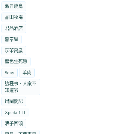
激旨燒鳥
品田牧場
君品酒店
鼎泰豐
喫茶萬歲
藍色生死戀
Sony
羊肉
這種事、人家不
知道啦
出閨閣記
Xperia 1 II
浪子回頭