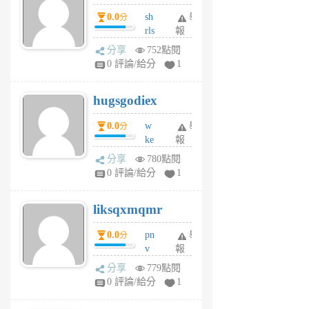
個
0.0
sh
舉
分
月
rls
報
前
k
分享
752點閱
m
0 評論/給分
1
zt
g
hugsgodiex
6
個
0.0
w
舉
分
月
ke
報
前
rv
分享
780點閱
pj
0 評論/給分
1
qf
r
liksqxmqmr
6
個
0.0
pn
舉
分
月
v
報
前
wt
分享
779點閱
sv
0 評論/給分
1
jd
j