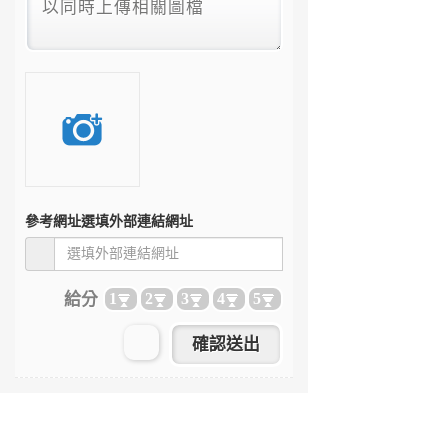
參考網址
選填外部連結網址
給分
1
2
3
4
5