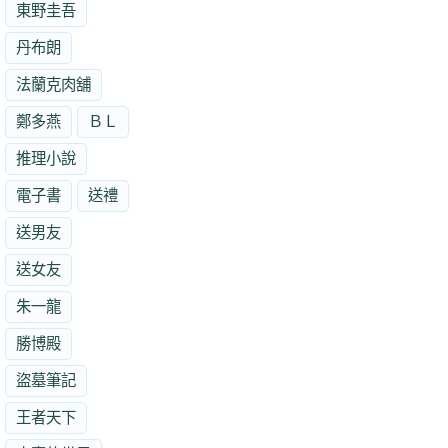
東野圭吾
丹布朗
法蘭克肉舖
鄭多燕
ＢＬ
推理小說
電子書
送禮
送男友
送女友
朱一龍
勝博殿
盜墓筆記
王者天下