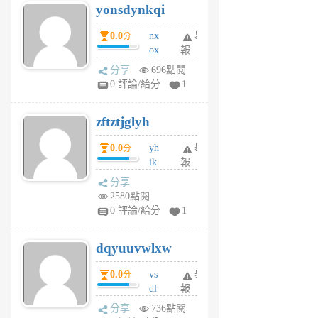
yonsdynkqi
6
個
0.0
nx
舉
分
月
ox
報
前
rh
分享
696點閱
pe
0 評論/給分
1
er
6
zftztjglyh
個
月
0.0
yh
舉
分
前
ik
報
s
分享
m
2580點閱
tu
0 評論/給分
1
m
s
dqyuuvwlxw
6
個
0.0
vs
舉
分
月
dl
報
前
sq
分享
736點閱
fy