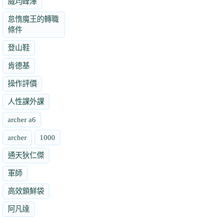
威均峰澤
怠惰魔王的轉職
條件
登山鞋
肯德基
操作評價
人性課外課
archer a6
archer
1000
通天狄仁傑
軍師
高效鎖鮮袋
阿凡達