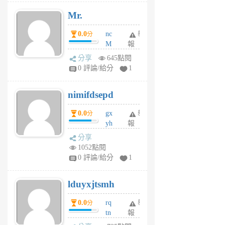
月
Mr.
前
0.0
nc
舉
分
M
報
U
分享
645點閱
F
0 評論/給分
1
C
M
nimifdsepd
U
5
0.0
gx
舉
分
個
yh
報
月
dq
前
分享
vo
1052點閱
jl
0 評論/給分
1
6
個
lduyxjtsmh
月
前
0.0
rq
舉
分
tn
報
jt