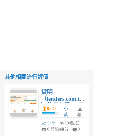
其他相關流行評價
貸明
（lenders.com.tw
）使用心得 — 民
0.0
小
舉
分
間貸款比較平台
黃
報
體驗
蜂
分享
194點閱
1
0 評論/給分
0
個