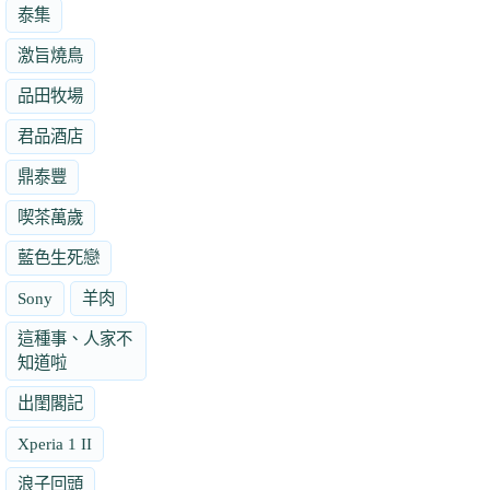
泰集
激旨燒鳥
品田牧場
君品酒店
鼎泰豐
喫茶萬歲
藍色生死戀
Sony
羊肉
這種事、人家不
知道啦
出閨閣記
Xperia 1 II
浪子回頭