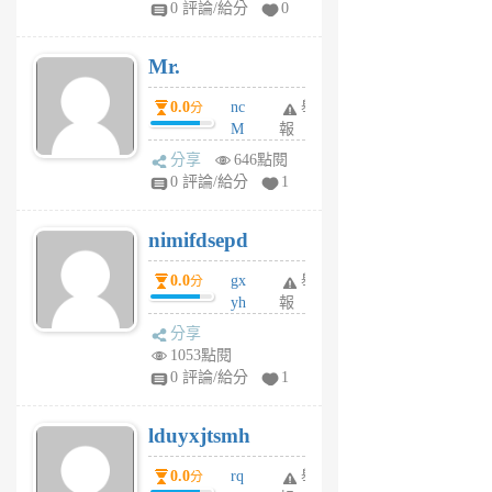
0 評論/給分
0
個
月
Mr.
前
0.0
nc
舉
分
M
報
U
分享
646點閱
F
0 評論/給分
1
C
M
nimifdsepd
U
5
0.0
gx
舉
分
個
yh
報
月
dq
前
分享
vo
1053點閱
jl
0 評論/給分
1
6
個
lduyxjtsmh
月
前
0.0
rq
舉
分