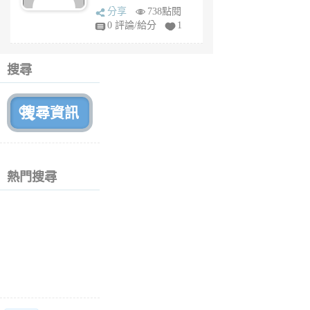
sq
分享
738點閱
fy
0 評論/給分
1
fe
6
個
搜尋
月
前
熱門搜尋