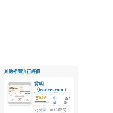
其他相關流行評價
貸明
（lenders.com.tw
）使用心得 — 民
0.0
小
舉
分
間貸款比較平台
黃
報
體驗
蜂
分享
194點閱
1