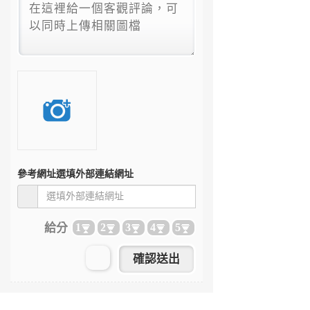
參考網址
選填外部連結網址
給分
1
2
3
4
5