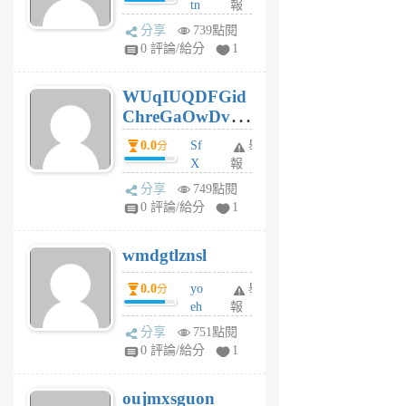
tn
報
jt
分享
739點閱
gl
0 評論/給分
1
gy
6
WUqIUQDFGid
個
ChreGaOwDv
月
前
dY
0.0
Sf
舉
分
X
報
Pe
分享
749點閱
Jc
0 評論/給分
1
cf
v
wmdgtlznsl
R
P
0.0
yo
舉
分
m
eh
報
v
ld
A
分享
751點閱
gy
V
0 評論/給分
1
ik
G
6
6
oujmxsguon
個
個