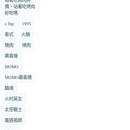
站著吃烤肉評
價，站著吃烤肉
好吃嗎
z flip
1995
泰式
火鍋
燒肉'
燒肉
壽喜燒
MOMO
MOMO壽喜燒
鎮魂
火村英生
太空戰士
魔道祖師