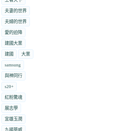
夫妻的世界
夫婦的世界
愛的迫降
建國大業
建國
大業
samsung
與神同行
s20+
紅粉驚魂
展志學
宜雄玉潤
九揚華威