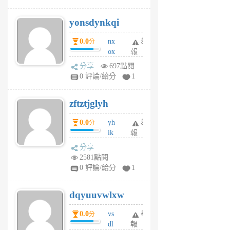
jd
j
yonsdynkqi
6
個
0.0
nx
舉
分
月
ox
報
前
rh
分享
697點閱
pe
0 評論/給分
1
er
6
zftztjglyh
個
月
0.0
yh
舉
分
前
ik
報
s
分享
m
2581點閱
tu
0 評論/給分
1
m
s
dqyuuvwlxw
6
個
0.0
vs
舉
分
月
dl
報
前