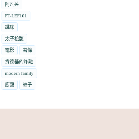
阿凡達
FT-LEF101
跳床
太子松馥
電影
薯條
肯德基的炸雞
modern family
廚藝
蚊子