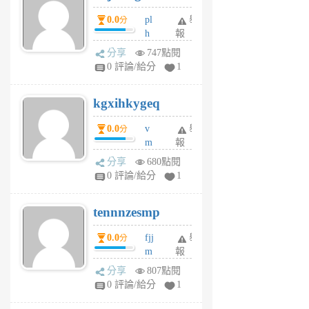
月
月
0.0
pl
舉
分
前
前
h
報
wi
分享
747點閱
w
0 評論/給分
1
sh
uq
kgxihkygeq
6
個
0.0
v
舉
分
月
m
報
前
sg
分享
680點閱
sr
0 評論/給分
1
vg
pn
tennnzesmp
6
個
0.0
fjj
舉
分
月
m
報
前
w
分享
807點閱
rs
0 評論/給分
1
uy
j