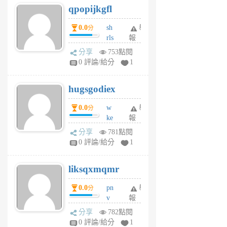
qpopijkgfl
6
個
0.0
sh
舉
分
月
rls
報
前
k
分享
753點閱
m
0 評論/給分
1
zt
g
hugsgodiex
6
個
0.0
w
舉
分
月
ke
報
前
rv
分享
781點閱
pj
0 評論/給分
1
qf
r
liksqxmqmr
6
個
0.0
pn
舉
分
月
v
報
前
wt
分享
782點閱
sv
0 評論/給分
1