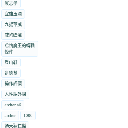
展志學
宜雄玉潤
九揚華威
威均峰澤
怠惰魔王的轉職
條件
登山鞋
肯德基
操作評價
人性課外課
archer a6
archer
1000
通天狄仁傑