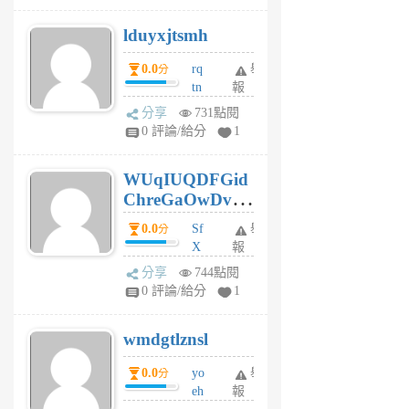
個
lduyxjtsmh
月
前
0.0
rq
舉
分
tn
報
jt
分享
731點閱
gl
0 評論/給分
1
gy
6
WUqIUQDFGid
個
ChreGaOwDv
月
前
dY
0.0
Sf
舉
分
X
報
Pe
分享
744點閱
Jc
0 評論/給分
1
cf
v
wmdgtlznsl
R
P
0.0
yo
舉
分
m
eh
報
v