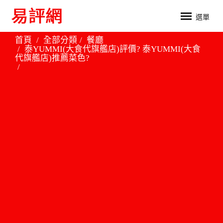
選單
首頁
全部分類
餐廳
泰YUMMI(大食代旗艦店)評價? 泰YUMMI(大食
代旗艦店)推薦菜色?