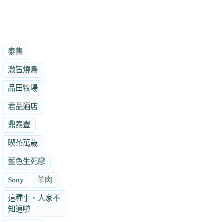
泰集
激旨燒鳥
品田牧場
君品酒店
鼎泰豐
喫茶萬歲
藍色生死戀
Sony
羊肉
這種事、人家不
知道啦