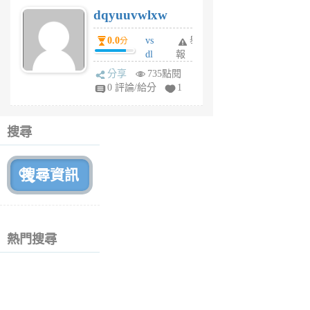
s
dqyuuvwlxw
6
個
0.0
vs
舉
分
月
dl
報
前
sq
分享
735點閱
fy
0 評論/給分
1
fe
6
個
搜尋
月
前
熱門搜尋