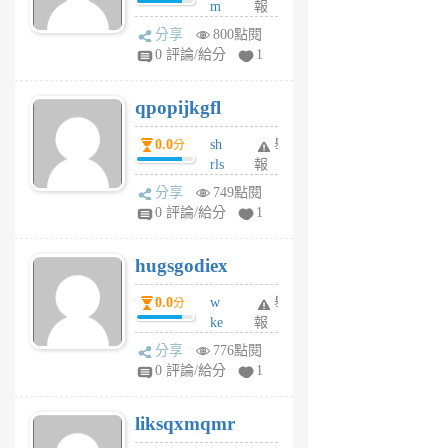
m
報
前
w
分享
800點閱
rs
0 評論/給分
1
uy
j
qpopijkgfl
6
個
0.0
sh
舉
分
月
rls
報
前
k
分享
749點閱
m
0 評論/給分
1
zt
g
hugsgodiex
6
個
0.0
w
舉
分
月
ke
報
前
rv
分享
776點閱
pj
0 評論/給分
1
qf
r
liksqxmqmr
6
個