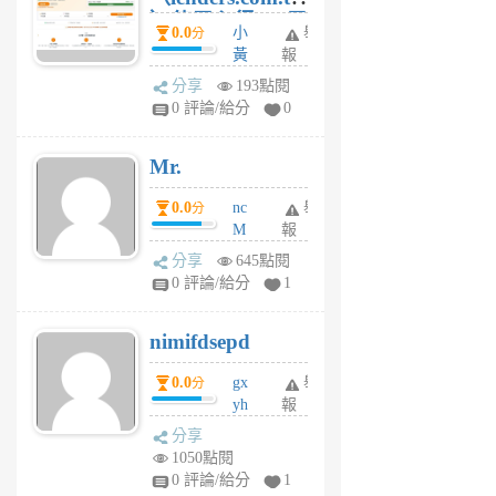
）使用心得 — 民
0.0
小
舉
分
間貸款比較平台
黃
報
體驗
蜂
分享
193點閱
1
0 評論/給分
0
個
月
Mr.
前
0.0
nc
舉
分
M
報
U
分享
645點閱
F
0 評論/給分
1
C
M
nimifdsepd
U
5
0.0
gx
舉
分
個
yh
報
月
dq
前
分享
vo
1050點閱
jl
0 評論/給分
1
6