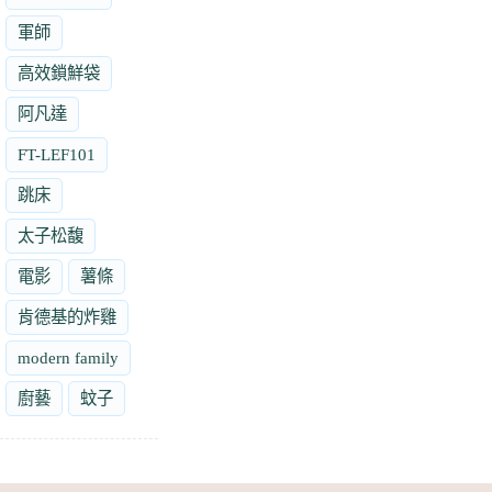
軍師
高效鎖鮮袋
阿凡達
FT-LEF101
跳床
太子松馥
電影
薯條
肯德基的炸雞
modern family
廚藝
蚊子