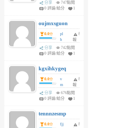
ld
A
分享
747點閱
gy
V
0 評論/給分
1
ik
G
6
6
oujmxsguon
個
個
月
月
0.0
pl
舉
分
前
前
h
報
wi
分享
742點閱
w
0 評論/給分
1
sh
uq
kgxihkygeq
6
個
0.0
v
舉
分
月
m
報
前
sg
分享
676點閱
sr
0 評論/給分
1
vg
pn
tennnzesmp
6
個
0.0
fjj
舉
分
月