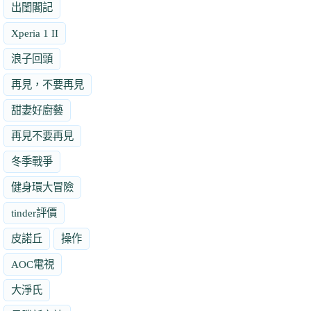
出閨閣記
Xperia 1 II
浪子回頭
再見，不要再見
甜妻好廚藝
再見不要再見
冬季戰爭
健身環大冒險
tinder評價
皮諾丘
操作
AOC電視
大淨氏