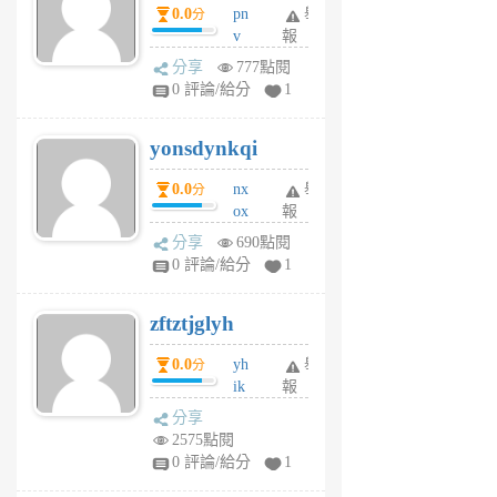
0.0
pn
舉
分
月
v
報
前
wt
分享
777點閱
sv
0 評論/給分
1
jd
j
yonsdynkqi
6
個
0.0
nx
舉
分
月
ox
報
前
rh
分享
690點閱
pe
0 評論/給分
1
er
6
zftztjglyh
個
月
0.0
yh
舉
分
前
ik
報
s
分享
m
2575點閱
tu
0 評論/給分
1
m