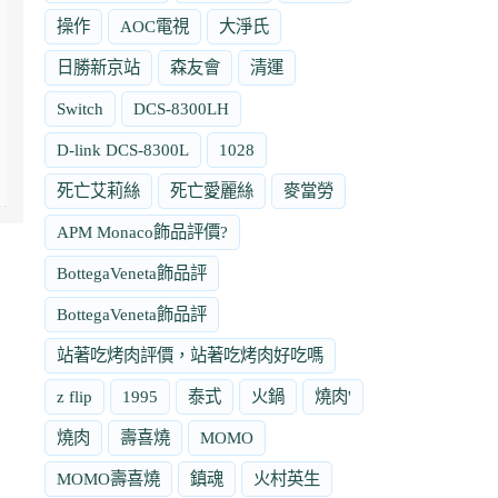
操作
AOC電視
大淨氏
日勝新京站
森友會
清運
Switch
DCS-8300LH
D-link DCS-8300L
1028
死亡艾莉絲
死亡愛麗絲
麥當勞
APM Monaco飾品評價?
BottegaVeneta飾品評
BottegaVeneta飾品評
站著吃烤肉評價，站著吃烤肉好吃嗎
z flip
1995
泰式
火鍋
燒肉'
燒肉
壽喜燒
MOMO
MOMO壽喜燒
鎮魂
火村英生