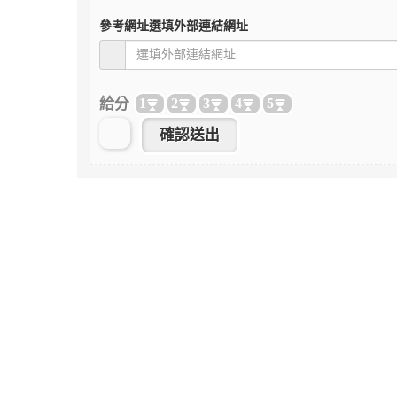
參考網址
選填外部連結網址
給分
1
2
3
4
5