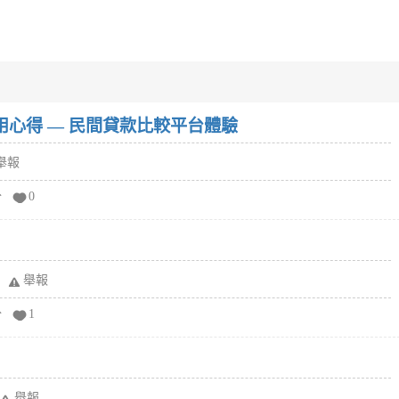
w）使用心得 — 民間貸款比較平台體驗
舉報
分
0
舉報
分
1
舉報