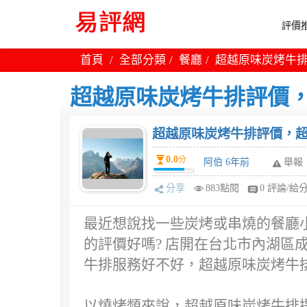
評價推
首頁
全部分類
餐廳
超越原味炭烤牛排
超越原味炭烤牛排評價，
超越原味炭烤牛排評價，超
0.0
分
阿伯 6年前
舉報
分享
883點閱
0 評論/給
最近想說找一些炭烤或串燒的餐廳
的評價好嗎? 店開在台北市內湖區成
牛排服務好不好，超越原味炭烤牛
以燒烤類來說，超越原味炭烤牛排