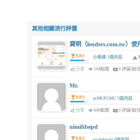
其他相關流行評價
貸明（lenders.com.t
0.0
分
小黃蜂 1個月前
分享
194點閱
0 評論/給
Mr.
0.0
分
ncMUFCMU 5個月前
分享
646點閱
0 評論/給
nimifdsepd
0.0
分
gxyhdqvojl 6個月前