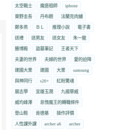
太空戰士
魔道祖師
iphone
東野圭吾
丹布朗
法蘭克肉舖
鄭多燕
ＢＬ
推理小說
電子書
送禮
送男友
送女友
朱一龍
勝博殿
盜墓筆記
王者天下
夫妻的世界
夫婦的世界
愛的迫降
建國大業
建國
大業
samsung
與神同行
s20+
紅粉驚魂
展志學
宜雄玉潤
九揚華威
威均峰澤
怠惰魔王的轉職條件
登山鞋
肯德基
操作評價
人性課外課
archer a6
archer