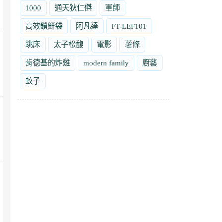
1000
通天狄仁傑
軍師
高效鎖鮮袋
阿凡達
FT-LEF101
跳床
太子松馥
電影
薯條
肯德基的炸雞
modern family
廚藝
蚊子