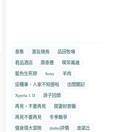
泰集
激旨燒鳥
品田牧場
君品酒店
鼎泰豐
喫茶萬歲
藍色生死戀
Sony
羊肉
這種事、人家不知道啦
出閨閣記
Xperia 1 II
浪子回頭
再見，不要再見
甜妻好廚藝
再見不要再見
冬季戰爭
健身環大冒險
tinder評價
皮諾丘