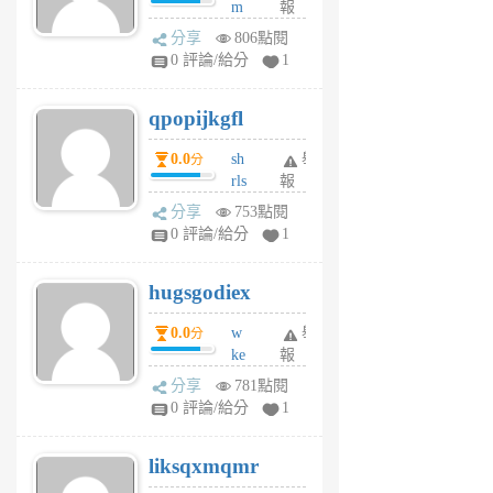
m
報
前
w
分享
806點閱
rs
0 評論/給分
1
uy
j
qpopijkgfl
6
個
0.0
sh
舉
分
月
rls
報
前
k
分享
753點閱
m
0 評論/給分
1
zt
g
hugsgodiex
6
個
0.0
w
舉
分
月
ke
報
前
rv
分享
781點閱
pj
0 評論/給分
1
qf
r
liksqxmqmr
6
個