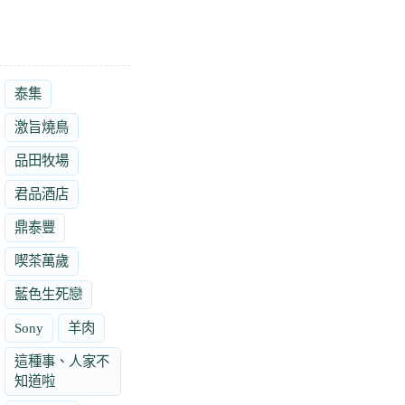
泰集
激旨燒鳥
品田牧場
君品酒店
鼎泰豐
喫茶萬歲
藍色生死戀
Sony
羊肉
這種事、人家不
知道啦