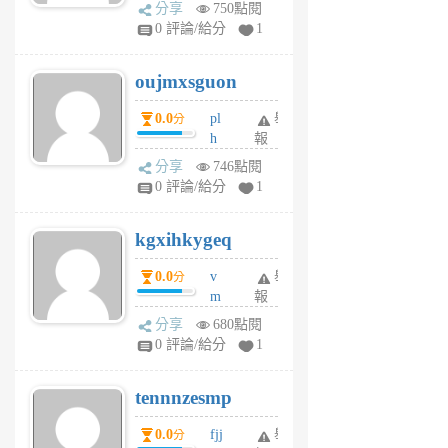
ld
A
分享
750點閱
gy
V
0 評論/給分
1
ik
G
6
6
oujmxsguon
個
個
月
月
0.0
pl
舉
分
前
前
h
報
wi
分享
746點閱
w
0 評論/給分
1
sh
uq
kgxihkygeq
6
個
0.0
v
舉
分
月
m
報
前
sg
分享
680點閱
sr
0 評論/給分
1
vg
pn
tennnzesmp
6
個
0.0
fjj
舉
分
月