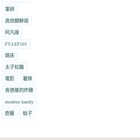
軍師
高效鎖鮮袋
阿凡達
FT-LEF101
跳床
太子松馥
電影
薯條
肯德基的炸雞
modern family
廚藝
蚊子