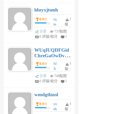
個
lduyxjtsmh
月
前
0.0
rq
舉
分
tn
報
jt
分享
737點閱
gl
0 評論/給分
1
gy
6
WUqIUQDFGid
個
ChreGaOwDv
月
前
dY
0.0
Sf
舉
分
X
報
Pe
分享
748點閱
Jc
0 評論/給分
1
cf
v
wmdgtlznsl
R
P
0.0
yo
舉
分
m
eh
報
v