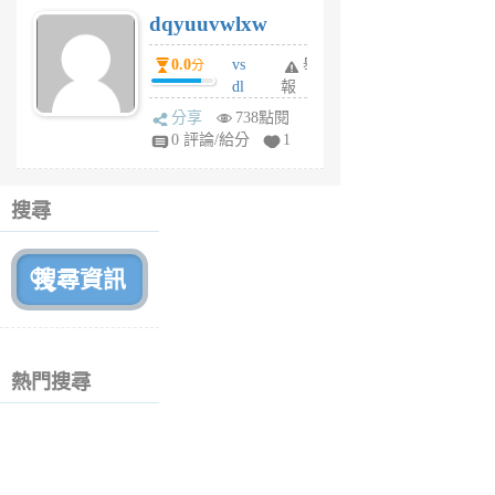
s
dqyuuvwlxw
6
個
0.0
vs
舉
分
月
dl
報
前
sq
分享
738點閱
fy
0 評論/給分
1
fe
6
個
搜尋
月
前
熱門搜尋