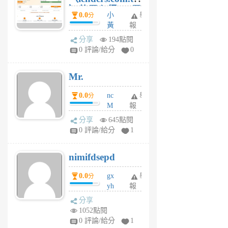
）使用心得 — 民
0.0
小
舉
分
間貸款比較平台
黃
報
體驗
蜂
分享
194點閱
1
0 評論/給分
0
個
月
Mr.
前
0.0
nc
舉
分
M
報
U
分享
645點閱
F
0 評論/給分
1
C
M
nimifdsepd
U
5
0.0
gx
舉
分
個
yh
報
月
dq
前
分享
vo
1052點閱
jl
0 評論/給分
1
6