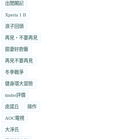
出閨閣記
Xperia 1 II
浪子回頭
再見，不要再見
甜妻好廚藝
再見不要再見
冬季戰爭
健身環大冒險
tinder評價
皮諾丘
操作
AOC電視
大淨氏