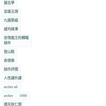
展志學
宜雄玉潤
九揚華威
威均峰澤
怠惰魔王的轉職
條件
登山鞋
肯德基
操作評價
人性課外課
archer a6
archer
1000
通天狄仁傑