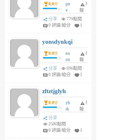
0.0
pn
舉
分
月
v
報
前
wt
分享
779點閱
sv
0 評論/給分
1
jd
j
yonsdynkqi
6
個
0.0
nx
舉
分
月
ox
報
前
rh
分享
696點閱
pe
0 評論/給分
1
er
6
zftztjglyh
個
月
0.0
yh
舉
分
前
ik
報
s
分享
m
2580點閱
tu
0 評論/給分
1
m