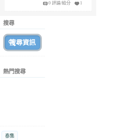
fy
0 評論/給分
1
fe
6
個
搜尋
月
前
熱門搜尋
泰集