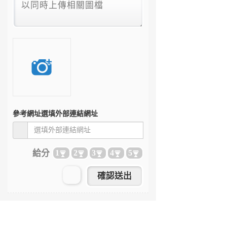
參考網址
選填外部連結網址
給分
1
2
3
4
5