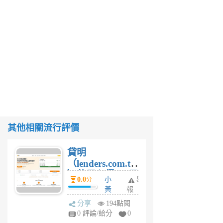
其他相關流行評價
貸明
（lenders.com.tw
）使用心得 — 民
0.0
小
舉
分
間貸款比較平台
黃
報
體驗
蜂
分享
194點閱
1
0 評論/給分
0
個