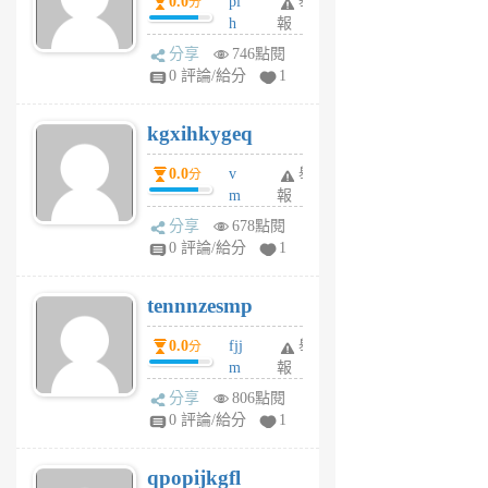
0.0
pl
舉
分
前
前
h
報
wi
分享
746點閱
w
0 評論/給分
1
sh
uq
kgxihkygeq
6
個
0.0
v
舉
分
月
m
報
前
sg
分享
678點閱
sr
0 評論/給分
1
vg
pn
tennnzesmp
6
個
0.0
fjj
舉
分
月
m
報
前
w
分享
806點閱
rs
0 評論/給分
1
uy
j
qpopijkgfl
6