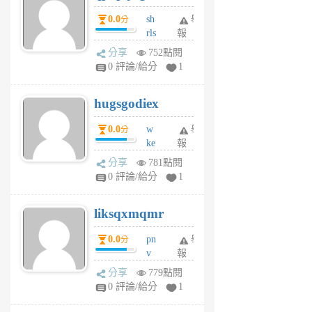
個
0.0
sh
舉
分
月
rls
報
前
k
分享
752點閱
m
0 評論/給分
1
zt
g
hugsgodiex
6
個
0.0
w
舉
分
月
ke
報
前
rv
分享
781點閱
pj
0 評論/給分
1
qf
r
liksqxmqmr
6
個
0.0
pn
舉
分
月
v
報
前
wt
分享
779點閱
sv
0 評論/給分
1
jd
j