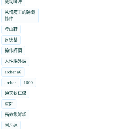
威均峰澤
怠惰魔王的轉職
條件
登山鞋
肯德基
操作評價
人性課外課
archer a6
archer
1000
通天狄仁傑
軍師
高效鎖鮮袋
阿凡達