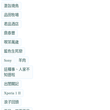
激旨燒鳥
品田牧場
君品酒店
鼎泰豐
喫茶萬歲
藍色生死戀
Sony
羊肉
這種事、人家不
知道啦
出閨閣記
Xperia 1 II
浪子回頭