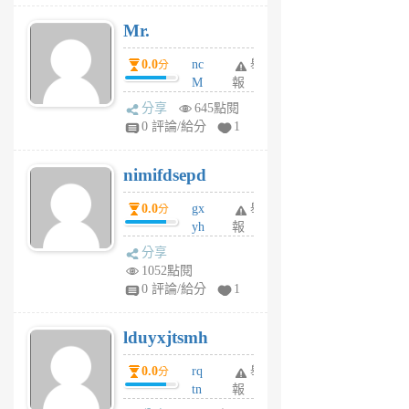
月
Mr.
前
0.0
nc
舉
分
M
報
U
分享
645點閱
F
0 評論/給分
1
C
M
nimifdsepd
U
5
0.0
gx
舉
分
個
yh
報
月
dq
前
分享
vo
1052點閱
jl
0 評論/給分
1
6
個
lduyxjtsmh
月
前
0.0
rq
舉
分
tn
報
jt