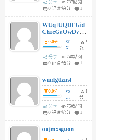
分享
737點閱
gl
0 評論/給分
1
gy
6
WUqIUQDFGid
個
ChreGaOwDv
月
前
dY
0.0
Sf
舉
分
X
報
Pe
分享
748點閱
Jc
0 評論/給分
1
cf
v
wmdgtlznsl
R
P
0.0
yo
舉
分
m
eh
報
v
ld
A
分享
750點閱
gy
V
0 評論/給分
1
ik
G
6
6
oujmxsguon
個
個
月
月