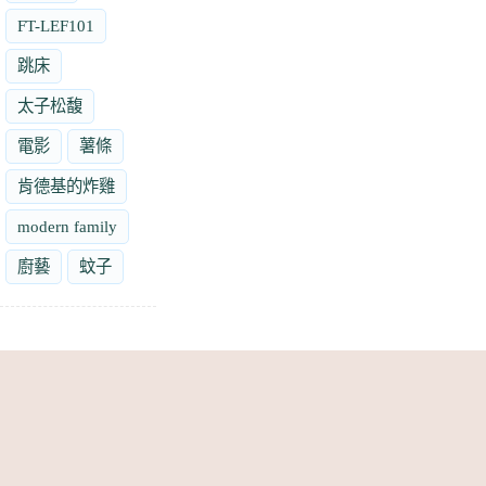
FT-LEF101
跳床
太子松馥
電影
薯條
肯德基的炸雞
modern family
廚藝
蚊子