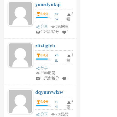
yonsdynkqi
6
個
0.0
nx
舉
分
月
ox
報
前
rh
分享
696點閱
pe
0 評論/給分
1
er
6
zftztjglyh
個
月
0.0
yh
舉
分
前
ik
報
s
分享
m
2580點閱
tu
0 評論/給分
1
m
s
dqyuuvwlxw
6
個
0.0
vs
舉
分
月
dl
報
前
sq
分享
738點閱