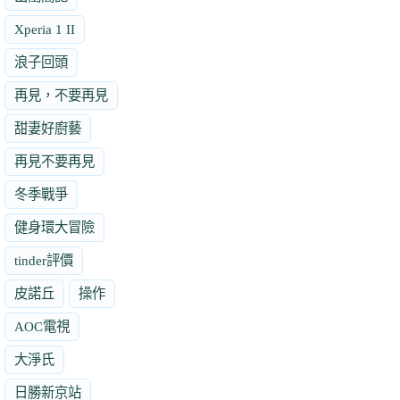
Xperia 1 II
浪子回頭
再見，不要再見
甜妻好廚藝
再見不要再見
冬季戰爭
健身環大冒險
tinder評價
皮諾丘
操作
AOC電視
大淨氏
日勝新京站