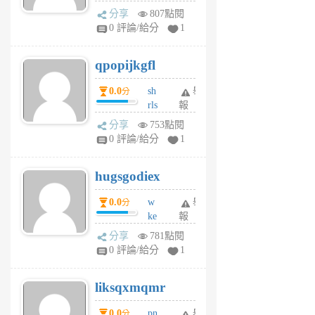
w
分享
807點閱
rs
0 評論/給分
1
uy
j
qpopijkgfl
6
個
0.0
sh
舉
分
月
rls
報
前
k
分享
753點閱
m
0 評論/給分
1
zt
g
hugsgodiex
6
個
0.0
w
舉
分
月
ke
報
前
rv
分享
781點閱
pj
0 評論/給分
1
qf
r
liksqxmqmr
6
個
0.0
pn
舉
分
月