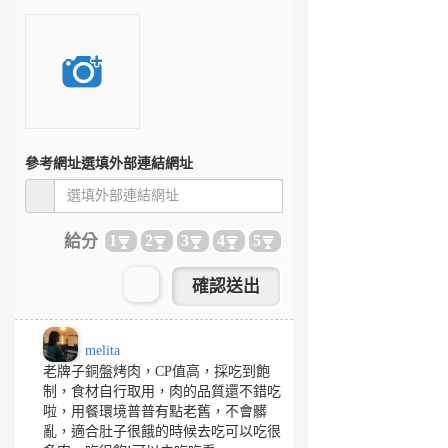
參考網址
選填外部連結網址
給分
1
2
3
4
5
melita
老牌子銅盤烤肉，CP值高，採吃到飽
制，食材自行取用，肉的品質還不錯吃
啦，用餐環境普普有點老舊，不會髒
亂，適合肚子很餓的時候去吃可以吃很