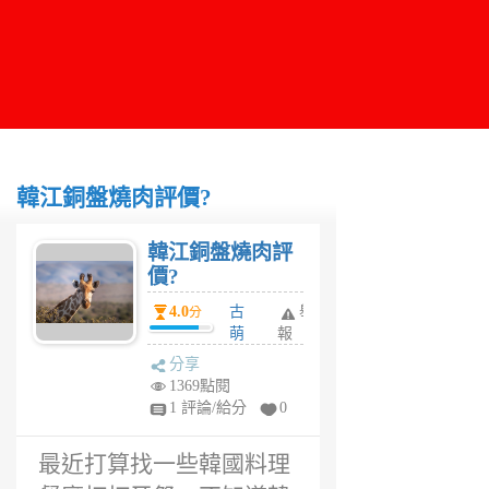
韓江銅盤燒肉評價?
韓江銅盤燒肉評
價?
4.0
古
舉
分
萌
報
萌
分享
6
1369點閱
年
1 評論/給分
0
前
最近打算找一些韓國料理