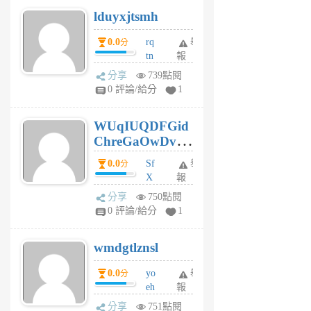
個
lduyxjtsmh
月
前
0.0
rq
舉
分
tn
報
jt
分享
739點閱
gl
0 評論/給分
1
gy
6
WUqIUQDFGid
個
ChreGaOwDv
月
前
dY
0.0
Sf
舉
分
X
報
Pe
分享
750點閱
Jc
0 評論/給分
1
cf
v
wmdgtlznsl
R
P
0.0
yo
舉
分
m
eh
報
v
ld
A
分享
751點閱