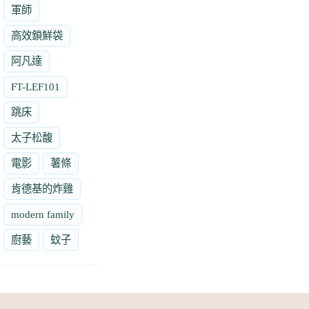
軍師
高效鎖鮮袋
阿凡達
FT-LEF101
跳床
太子松馥
電影
薯條
肯德基的炸雞
modern family
廚藝
蚊子