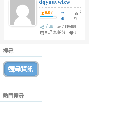
dqyuuvwlxw
6
個
0.0
vs
舉
分
月
dl
報
前
sq
分享
738點閱
fy
0 評論/給分
1
fe
6
個
搜尋
月
前
熱門搜尋