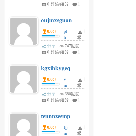
gy
V
0 評論/給分
1
ik
G
6
6
oujmxsguon
個
個
月
月
0.0
pl
舉
分
前
前
h
報
wi
分享
747點閱
w
0 評論/給分
1
sh
uq
kgxihkygeq
6
個
0.0
v
舉
分
月
m
報
前
sg
分享
680點閱
sr
0 評論/給分
1
vg
pn
tennnzesmp
6
個
0.0
fjj
舉
分
月
m
報
前