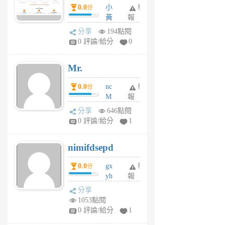
）使用心得 — 民
0.0
小
舉
分
間貸款比較平台
黃
報
體驗
蜂
分享
194點閱
1
0 評論/給分
0
個
月
Mr.
前
0.0
nc
舉
分
M
報
U
分享
646點閱
F
0 評論/給分
1
C
M
nimifdsepd
U
5
0.0
gx
舉
分
個
yh
報
月
dq
前
分享
vo
1053點閱
jl
0 評論/給分
1
6