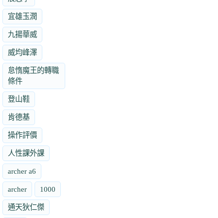
宜雄玉潤
九揚華威
威均峰澤
怠惰魔王的轉職
條件
登山鞋
肯德基
操作評價
人性課外課
archer a6
archer
1000
通天狄仁傑