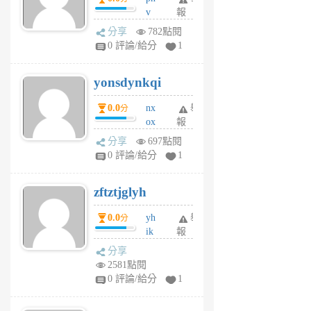
v
報
前
wt
分享
782點閱
sv
0 評論/給分
1
jd
j
yonsdynkqi
6
個
0.0
nx
舉
分
月
ox
報
前
rh
分享
697點閱
pe
0 評論/給分
1
er
6
zftztjglyh
個
月
0.0
yh
舉
分
前
ik
報
s
分享
m
2581點閱
tu
0 評論/給分
1
m
s