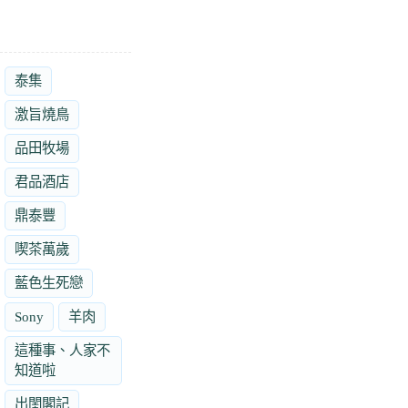
泰集
激旨燒鳥
品田牧場
君品酒店
鼎泰豐
喫茶萬歲
藍色生死戀
Sony
羊肉
這種事、人家不
知道啦
出閨閣記