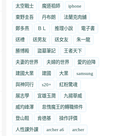
太空戰士
魔道祖師
iphone
東野圭吾
丹布朗
法蘭克肉舖
鄭多燕
ＢＬ
推理小說
電子書
送禮
送男友
送女友
朱一龍
勝博殿
盜墓筆記
王者天下
夫妻的世界
夫婦的世界
愛的迫降
建國大業
建國
大業
samsung
與神同行
s20+
紅粉驚魂
展志學
宜雄玉潤
九揚華威
威均峰澤
怠惰魔王的轉職條件
登山鞋
肯德基
操作評價
人性課外課
archer a6
archer