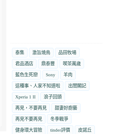
泰集
激旨燒鳥
品田牧場
君品酒店
鼎泰豐
喫茶萬歲
藍色生死戀
Sony
羊肉
這種事、人家不知道啦
出閨閣記
Xperia 1 II
浪子回頭
再見，不要再見
甜妻好廚藝
再見不要再見
冬季戰爭
健身環大冒險
tinder評價
皮諾丘