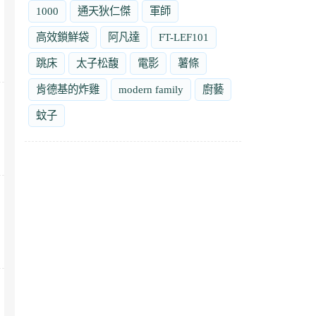
1000
通天狄仁傑
軍師
高效鎖鮮袋
阿凡達
FT-LEF101
跳床
太子松馥
電影
薯條
肯德基的炸雞
modern family
廚藝
蚊子