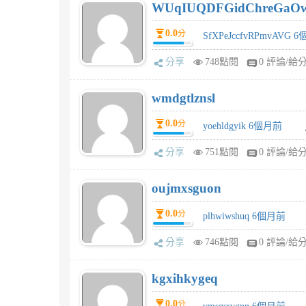
WUqIUQDFGidChreGaO
0.0
分
SfXPeJccfvRPmvAVG 
分享
748點閱
0 評論/給
wmdgtlznsl
0.0
分
yoehldgyik 6個月前
分享
751點閱
0 評論/給
oujmxsguon
0.0
分
plhwiwshuq 6個月前
分享
746點閱
0 評論/給
kgxihkygeq
0.0
分