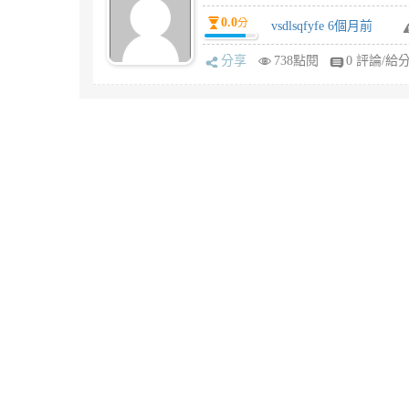
0.0
分
vsdlsqfyfe 6個月前
分享
738點閱
0 評論/給