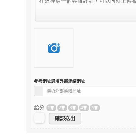
參考網址
選填外部連結網址
給分
1
2
3
4
5