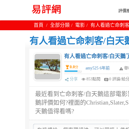
評價推
首頁
全部分類
電影
有人看過亡命刺客
有人看過亡命刺客/白天鵝
有人看過亡命刺客/白天鵝了
0.0
分
amy525 6年前
舉
分享
853點閱
0 評論/給
最近看到亡命刺客/白天鵝這部電影
鵝評價如何?裡面的Christian,Sla
天鵝值得看嗎?