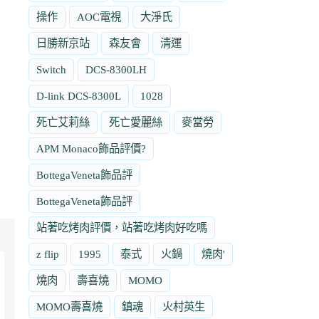
操作
AOC電視
大淨氏
日勝新京站
森友會
清運
Switch
DCS-8300LH
D-link DCS-8300L
1028
死亡艾莉絲
死亡愛麗絲
麥當勞
APM Monaco飾品評價?
BottegaVeneta飾品評
BottegaVeneta飾品評
站著吃烤肉評價，站著吃烤肉好吃嗎
z flip
1995
泰式
火鍋
燒肉'
燒肉
壽喜燒
MOMO
MOMO壽喜燒
鎮魂
火村英生