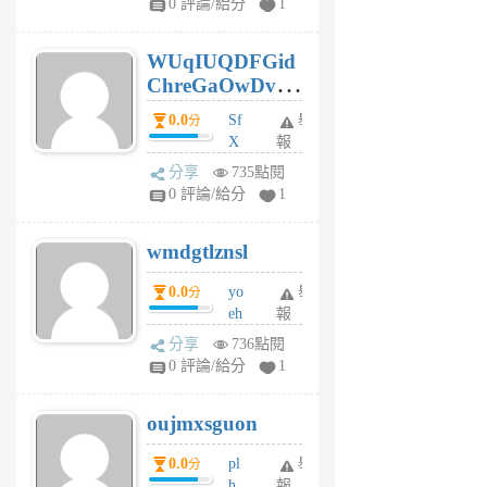
0 評論/給分
1
gy
6
WUqIUQDFGid
個
ChreGaOwDv
月
前
dY
0.0
Sf
舉
分
X
報
Pe
分享
735點閱
Jc
0 評論/給分
1
cf
v
wmdgtlznsl
R
P
0.0
yo
舉
分
m
eh
報
v
ld
A
分享
736點閱
gy
V
0 評論/給分
1
ik
G
6
6
oujmxsguon
個
個
月
月
0.0
pl
舉
分
前
前
h
報