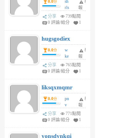
0.0
sh
舉
分
月
rls
報
前
k
分享
739點閱
m
0 評論/給分
1
zt
g
hugsgodiex
6
個
0.0
w
舉
分
月
ke
報
前
rv
分享
765點閱
pj
0 評論/給分
1
qf
r
liksqxmqmr
6
個
0.0
pn
舉
分
月
v
報
前
wt
分享
771點閱
sv
0 評論/給分
1
jd
j
yonsdynkqi
6