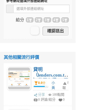
參考網址
選填外部連結網址
給分
1
2
3
4
5
其他相關流行評價
貸明
（lenders.com.tw
）使用心得 — 民
0.0
小
舉
分
間貸款比較平台
黃
報
體驗
蜂
分享
189點閱
4
0 評論/給分
0
星
期