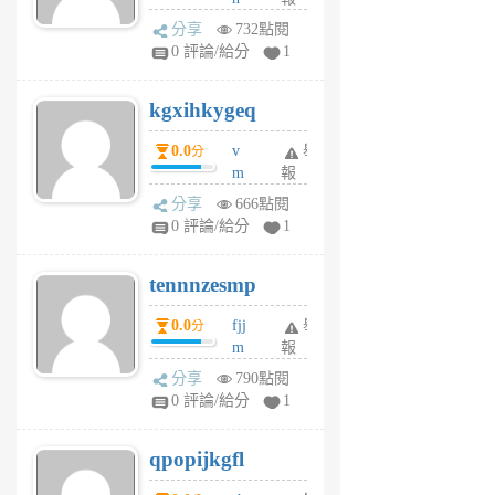
wi
分享
732點閱
w
0 評論/給分
1
sh
uq
kgxihkygeq
6
個
0.0
v
舉
分
月
m
報
前
sg
分享
666點閱
sr
0 評論/給分
1
vg
pn
tennnzesmp
6
個
0.0
fjj
舉
分
月
m
報
前
w
分享
790點閱
rs
0 評論/給分
1
uy
j
qpopijkgfl
6
個