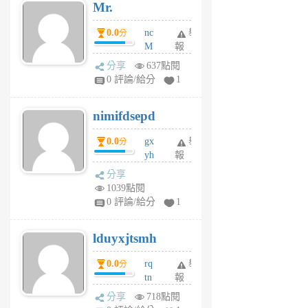
Mr.
前
0.0
nc
舉
分
M
報
U
分享
637點閱
F
0 評論/給分
1
C
M
nimifdsepd
U
5
0.0
gx
舉
分
個
yh
報
月
dq
前
分享
vo
1039點閱
jl
0 評論/給分
1
6
個
lduyxjtsmh
月
前
0.0
rq
舉
分
tn
報
jt
分享
718點閱
gl