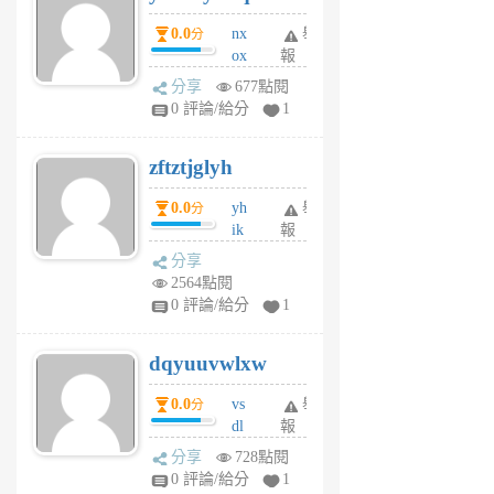
個
0.0
nx
舉
分
月
ox
報
前
rh
分享
677點閱
pe
0 評論/給分
1
er
6
zftztjglyh
個
月
0.0
yh
舉
分
前
ik
報
s
分享
m
2564點閱
tu
0 評論/給分
1
m
s
dqyuuvwlxw
6
個
0.0
vs
舉
分
月
dl
報
前
sq
分享
728點閱
fy
0 評論/給分
1
fe