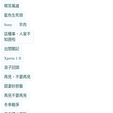
喫茶萬歲
藍色生死戀
Sony
羊肉
這種事、人家不
知道啦
出閨閣記
Xperia 1 II
浪子回頭
再見，不要再見
甜妻好廚藝
再見不要再見
冬季戰爭