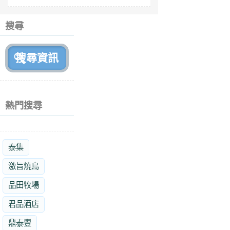
6
個
搜尋
月
前
熱門搜尋
泰集
激旨燒鳥
品田牧場
君品酒店
鼎泰豐