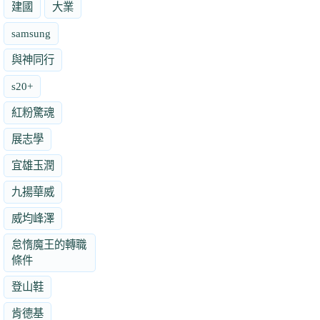
建國
大業
samsung
與神同行
s20+
紅粉驚魂
展志學
宜雄玉潤
九揚華威
威均峰澤
怠惰魔王的轉職
條件
登山鞋
肯德基