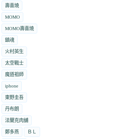
壽喜燒
MOMO
MOMO壽喜燒
鎮魂
火村英生
太空戰士
魔道祖師
iphone
東野圭吾
丹布朗
法蘭克肉舖
鄭多燕
ＢＬ