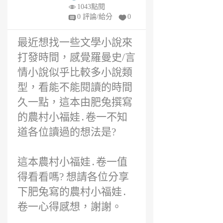
得評價
年
1043點閱
前
0 評論/給分
0
最近想找一些文學小說來
打發時間，感覺羅曼史/言
情小說似乎比較多小說類
型，看能不能閱讀的時間
久一點，這本由肥兔撰寫
的農村小福娃․卷一不知
道各位讀過的想法是?
這本農村小福娃․卷一值
得看看嗎? 想請各位分享
下肥兔寫的農村小福娃․
卷一心得感想，謝謝。