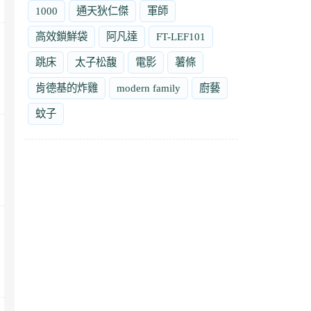
1000
通天狄仁傑
軍師
高效鎖鮮袋
阿凡達
FT-LEF101
跳床
太子松馥
電影
薯條
肯德基的炸雞
modern family
廚藝
蚊子