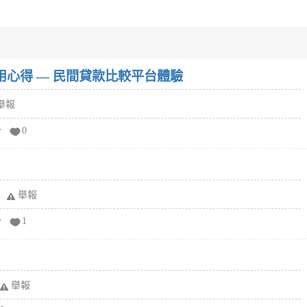
w）使用心得 — 民間貸款比較平台體驗
舉報
分
0
舉報
分
1
舉報