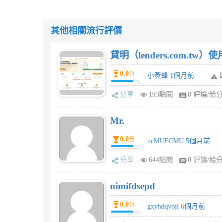
其他相關流行評價
貸明（lenders.com.t
0.0
分
小黃蜂 1個月前
分享
193點閱
0 評論/給
Mr.
0.0
分
ncMUFCMU 5個月前
分享
644點閱
0 評論/給
nimifdsepd
0.0
分
gxyhdqvojl 6個月前