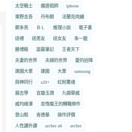
太空戰士
魔道祖師
iphone
東野圭吾
丹布朗
法蘭克肉舖
鄭多燕
ＢＬ
推理小說
電子書
送禮
送男友
送女友
朱一龍
勝博殿
盜墓筆記
王者天下
夫妻的世界
夫婦的世界
愛的迫降
建國大業
建國
大業
samsung
與神同行
s20+
紅粉驚魂
展志學
宜雄玉潤
九揚華威
威均峰澤
怠惰魔王的轉職條件
登山鞋
肯德基
操作評價
人性課外課
archer a6
archer