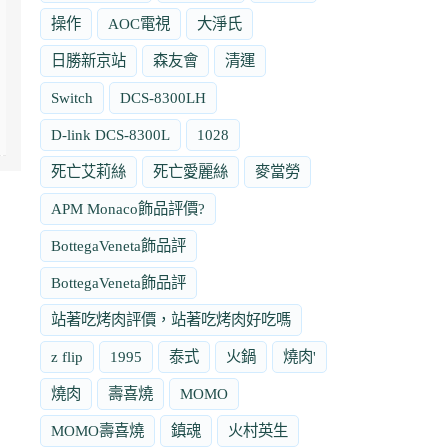
操作
AOC電視
大淨氏
日勝新京站
森友會
清運
Switch
DCS-8300LH
D-link DCS-8300L
1028
死亡艾莉絲
死亡愛麗絲
麥當勞
APM Monaco飾品評價?
BottegaVeneta飾品評
BottegaVeneta飾品評
站著吃烤肉評價，站著吃烤肉好吃嗎
z flip
1995
泰式
火鍋
燒肉'
燒肉
壽喜燒
MOMO
MOMO壽喜燒
鎮魂
火村英生