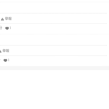
舉報
分
1
舉報
分
1