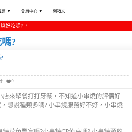
薦 ▼
會員中心 ▼
開箱文
燒好吃嗎?
嗎?
?
分
0
小店來聚餐打打牙祭，不知道小串燒的評價好
號，想說種類多嗎? 小串燒服務好不好，小串燒
燒菜色豐富嗎?小串燒CP值高嗎? 小串燒預約