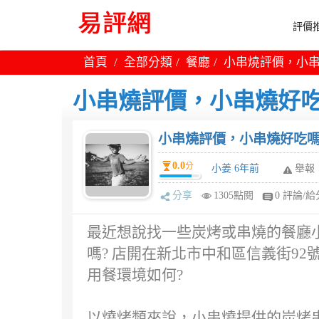
評價推
首頁
全部分類
餐廳
小串燒評價，小串
小串燒評價，小串燒好吃
小串燒評價，小串燒好吃嗎
0.0
分
小姜 6年前
舉報
分享
1305點閱
0 評論/給
最近想說找一些炭烤或串燒的餐廳
嗎? 店開在新北市中和區信義街92
用餐環境如何?
以燒烤類來說，小串燒提供的炭烤串