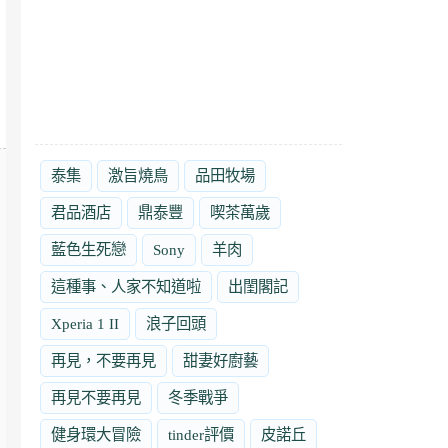
泰集
激旨燒鳥
品田牧場
君品酒店
鼎泰豐
喫茶萬歲
藍色生死戀
Sony
羊肉
這種事、人家不知道啦
出閨閣記
Xperia 1 II
浪子回頭
再見，不要再見
甜妻好廚藝
再見不要再見
冬季戰爭
健身環大冒險
tinder評價
皮諾丘