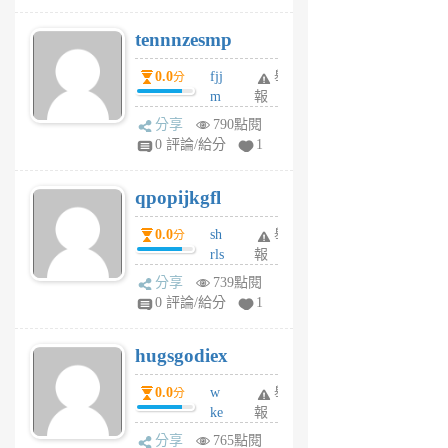
pn
tennnzesmp
6
個
0.0
fjj
舉
分
月
m
報
前
w
分享
790點閱
rs
0 評論/給分
1
uy
j
qpopijkgfl
6
個
0.0
sh
舉
分
月
rls
報
前
k
分享
739點閱
m
0 評論/給分
1
zt
g
hugsgodiex
6
個
0.0
w
舉
分
月
ke
報
前
rv
分享
765點閱