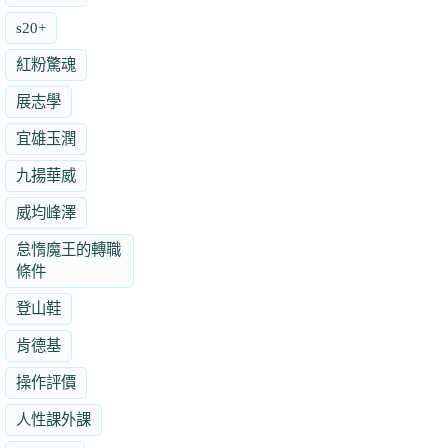
s20+
紅粉驚魂
展志學
宜雄玉潤
九揚華威
威均峰澤
怠惰魔王的轉職
條件
登山鞋
肯德基
操作評價
人性課外課