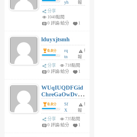
yh
報
月
dq
前
分享
vo
1040點閱
jl
0 評論/給分
1
6
個
lduyxjtsmh
月
前
0.0
rq
舉
分
tn
報
jt
分享
718點閱
gl
0 評論/給分
1
gy
6
WUqIUQDFGid
個
ChreGaOwDv
月
前
dY
0.0
Sf
舉
分
X
報
Pe
分享
735點閱
Jc
0 評論/給分
1
cf
v