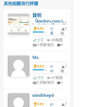
其他相關流行評價
貸明
（lenders.com.tw
）使用心得 — 民
0.0
小
舉
分
間貸款比較平台
黃
報
體驗
蜂
分享
189點閱
4
0 評論/給分
0
星
期
Mr.
前
0.0
nc
舉
分
M
報
U
分享
637點閱
F
0 評論/給分
1
C
M
nimifdsepd
U
5
0.0
gx
舉
分
個