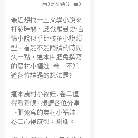
得評價
年
0 評論/給分
0
前
最近想找一些文學小說來
打發時間，感覺羅曼史/言
情小說似乎比較多小說類
型，看能不能閱讀的時間
久一點，這本由肥兔撰寫
的農村小福娃․卷二不知
道各位讀過的想法是?
這本農村小福娃․卷二值
得看看嗎? 想請各位分享
下肥兔寫的農村小福娃․
卷二心得感想，謝謝。