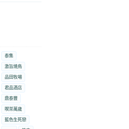
泰集
激旨燒鳥
品田牧場
君品酒店
鼎泰豐
喫茶萬歲
藍色生死戀