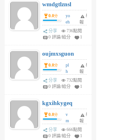
wmdgtlznsl
R
P
0.0
yo
舉
分
m
eh
報
v
ld
A
分享
736點閱
gy
V
0 評論/給分
1
ik
G
6
6
oujmxsguon
個
個
月
月
0.0
pl
舉
分
前
前
h
報
wi
分享
732點閱
w
0 評論/給分
1
sh
uq
kgxihkygeq
6
個
0.0
v
舉
分
月
m
報
前
sg
分享
666點閱
sr
0 評論/給分
1
vg