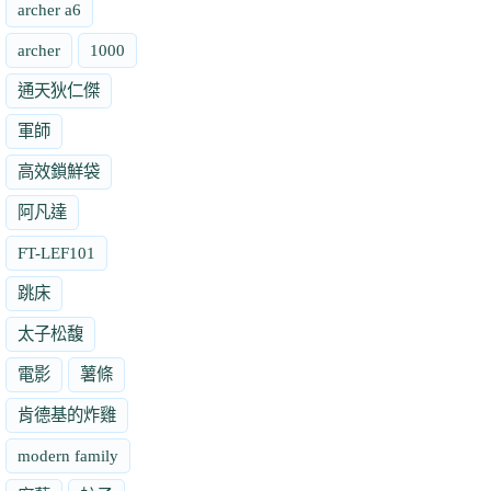
archer a6
archer
1000
通天狄仁傑
軍師
高效鎖鮮袋
阿凡達
FT-LEF101
跳床
太子松馥
電影
薯條
肯德基的炸雞
modern family