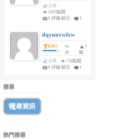
s
分享
m
2565點閱
tu
0 評論/給分
1
m
s
dqyuuvwlxw
6
個
0.0
vs
舉
分
月
dl
報
前
sq
分享
728點閱
fy
0 評論/給分
1
fe
6
個
搜尋
月
前
熱門搜尋