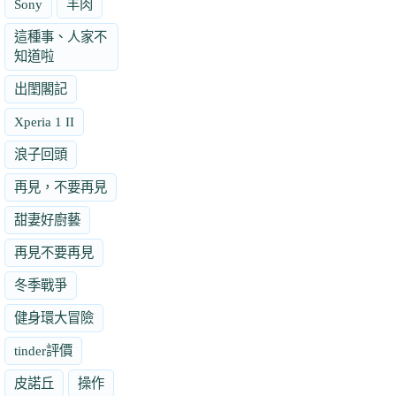
Sony
羊肉
這種事、人家不
知道啦
出閨閣記
Xperia 1 II
浪子回頭
再見，不要再見
甜妻好廚藝
再見不要再見
冬季戰爭
健身環大冒險
tinder評價
皮諾丘
操作