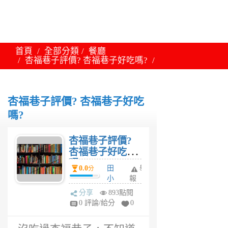
首頁
全部分類
餐廳
杏福巷子評價? 杏福巷子好吃嗎?
杏福巷子評價? 杏福巷子好吃
嗎?
杏福巷子評價?
杏福巷子好吃
嗎?
0.0
田
舉
分
小
報
魚
分享
893點閱
6
0 評論/給分
0
年
前