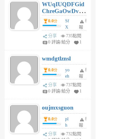
WUqIUQDFGid
個
ChreGaOwDv
月
前
dY
0.0
Sf
舉
分
X
報
Pe
分享
735點閱
Jc
0 評論/給分
1
cf
v
wmdgtlznsl
R
P
0.0
yo
舉
分
m
eh
報
v
ld
A
分享
737點閱
gy
V
0 評論/給分
1
ik
G
6
6
oujmxsguon
個
個
月
月
0.0
pl
舉
分
前
前
h
報
wi
分享
732點閱
w