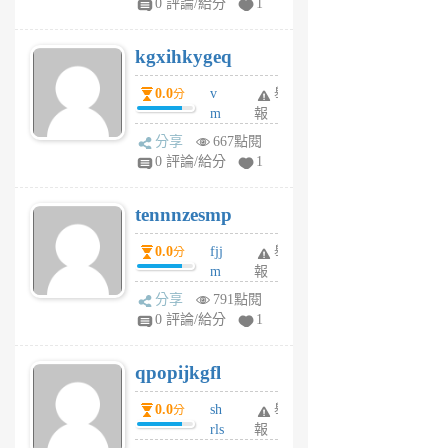
0 評論/給分
1
sh
uq
kgxihkygeq
6
個
0.0
v
舉
分
月
m
報
前
sg
分享
667點閱
sr
0 評論/給分
1
vg
pn
tennnzesmp
6
個
0.0
fjj
舉
分
月
m
報
前
w
分享
791點閱
rs
0 評論/給分
1
uy
j
qpopijkgfl
6
個
0.0
sh
舉
分
月
rls
報
前