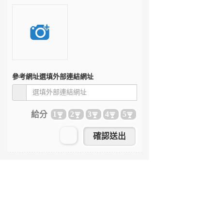
參考網址
選填外部連結網址
給分
1
2
3
4
5