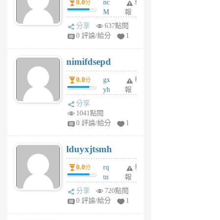
0.0
nc
舉
分
M
報
U
分享
637點閱
F
0 評論/給分
1
C
M
nimifdsepd
U
5
0.0
gx
舉
分
個
yh
報
月
dq
前
分享
vo
1041點閱
jl
0 評論/給分
1
6
個
lduyxjtsmh
月
前
0.0
rq
舉
分
tn
報
jt
分享
720點閱
gl
0 評論/給分
1
gy
6