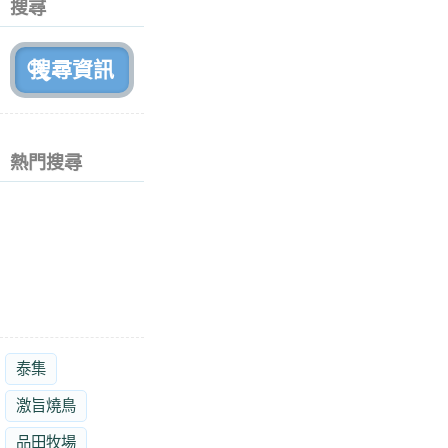
搜尋
月
前
熱門搜尋
泰集
激旨燒鳥
品田牧場