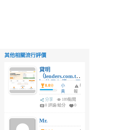
其他相關流行評價
貸明
（lenders.com.tw
）使用心得 — 民
0.0
小
舉
分
間貸款比較平台
黃
報
體驗
蜂
分享
189點閱
1
0 評論/給分
0
個
月
Mr.
前