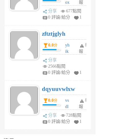
ox
報
前
rh
分享
677點閱
pe
0 評論/給分
1
er
6
zftztjglyh
個
月
0.0
yh
舉
分
前
ik
報
s
分享
m
2566點閱
tu
0 評論/給分
1
m
s
dqyuuvwlxw
6
個
0.0
vs
舉
分
月
dl
報
前
sq
分享
728點閱
fy
0 評論/給分
1
fe
6
個