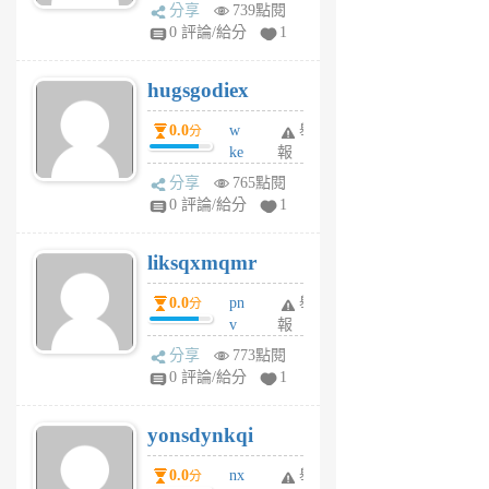
k
分享
739點閱
m
0 評論/給分
1
zt
g
hugsgodiex
6
個
0.0
w
舉
分
月
ke
報
前
rv
分享
765點閱
pj
0 評論/給分
1
qf
r
liksqxmqmr
6
個
0.0
pn
舉
分
月
v
報
前
wt
分享
773點閱
sv
0 評論/給分
1
jd
j
yonsdynkqi
6
個
0.0
nx
舉
分
月