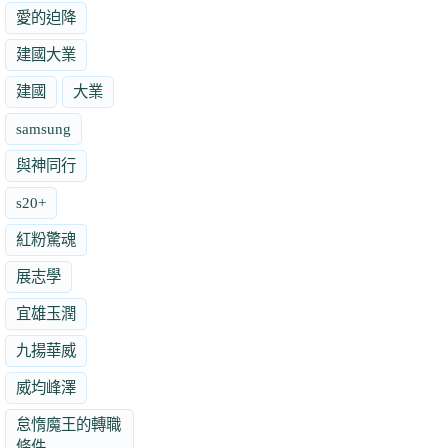
愛的迫降
建國大業
建國
大業
samsung
與神同行
s20+
紅粉驚魂
展志學
宜雄玉潤
九揚華威
威均峰澤
怠惰魔王的轉職
條件