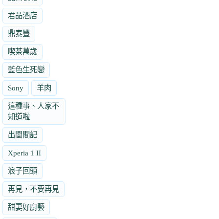
君品酒店
鼎泰豐
喫茶萬歲
藍色生死戀
Sony
羊肉
這種事、人家不
知道啦
出閨閣記
Xperia 1 II
浪子回頭
再見，不要再見
甜妻好廚藝