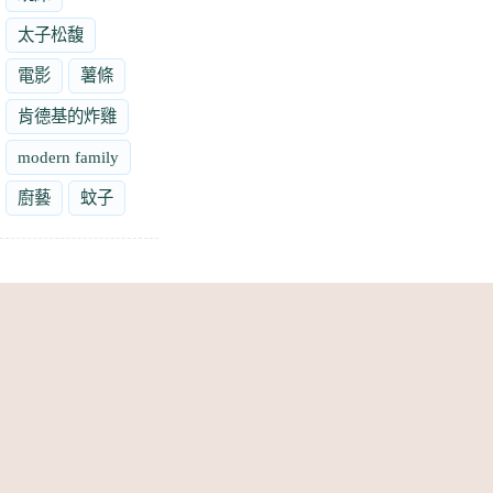
太子松馥
電影
薯條
肯德基的炸雞
modern family
廚藝
蚊子