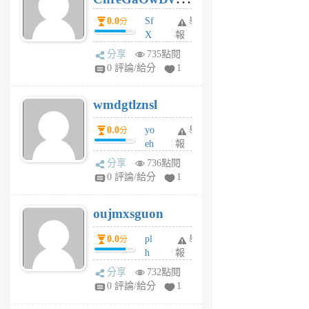
前
dY
0.0
Sf
舉
分
X
報
Pe
分享
735點閱
Jc
0 評論/給分
1
cf
v
wmdgtlznsl
R
P
0.0
yo
舉
分
m
eh
報
v
ld
A
分享
736點閱
gy
V
0 評論/給分
1
ik
G
6
6
oujmxsguon
個
個
月
月
0.0
pl
舉
分
前
前
h
報
wi
分享
732點閱
w
0 評論/給分
1
sh
uq