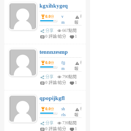
kgxihkygeq
6
個
0.0
v
舉
分
月
m
報
前
sg
分享
667點閱
sr
0 評論/給分
1
vg
pn
tennnzesmp
6
個
0.0
fjj
舉
分
月
m
報
前
w
分享
790點閱
rs
0 評論/給分
1
uy
j
qpopijkgfl
6
個
0.0
sh
舉
分
月
rls
報
前
k
分享
739點閱
m
0 評論/給分
1