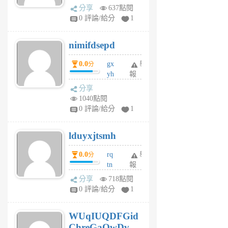
U
分享
637點閱
F
0 評論/給分
1
C
M
nimifdsepd
U
5
0.0
gx
舉
分
個
yh
報
月
dq
前
分享
vo
1040點閱
jl
0 評論/給分
1
6
個
lduyxjtsmh
月
前
0.0
rq
舉
分
tn
報
jt
分享
718點閱
gl
0 評論/給分
1
gy
6
WUqIUQDFGid
個
ChreGaOwDv
月