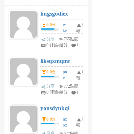
zt
g
hugsgodiex
6
個
0.0
w
舉
分
月
ke
報
前
rv
分享
765點閱
pj
0 評論/給分
1
qf
r
liksqxmqmr
6
個
0.0
pn
舉
分
月
v
報
前
wt
分享
772點閱
sv
0 評論/給分
1
jd
j
yonsdynkqi
6
個
0.0
nx
舉
分
月
ox
報
前
rh
分享
677點閱