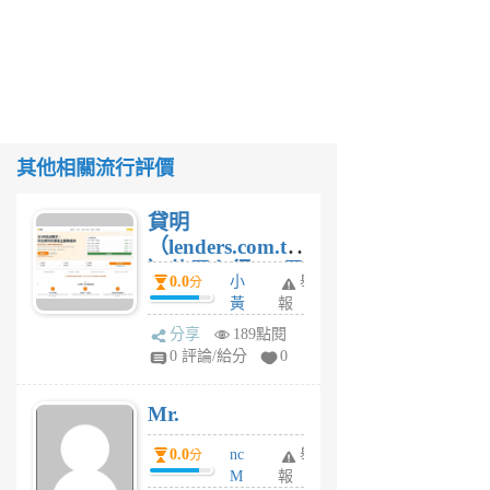
其他相關流行評價
貸明
（lenders.com.tw
）使用心得 — 民
0.0
小
舉
分
間貸款比較平台
黃
報
體驗
蜂
分享
189點閱
4
0 評論/給分
0
星
期
Mr.
前
0.0
nc
舉
分
M
報