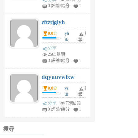
pe
0 評論/給分
1
er
6
zftztjglyh
個
月
0.0
yh
舉
分
前
ik
報
s
分享
m
2565點閱
tu
0 評論/給分
1
m
s
dqyuuvwlxw
6
個
0.0
vs
舉
分
月
dl
報
前
sq
分享
728點閱
fy
0 評論/給分
1
fe
6
個
搜尋
月
前