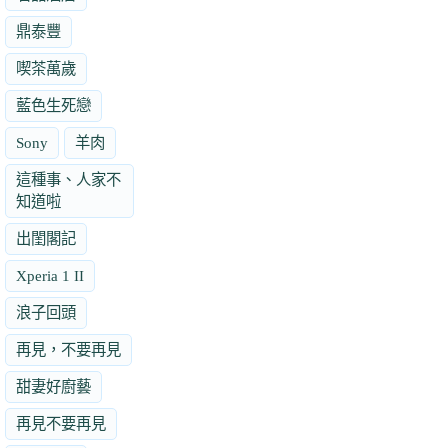
鼎泰豐
喫茶萬歲
藍色生死戀
Sony
羊肉
這種事、人家不
知道啦
出閨閣記
Xperia 1 II
浪子回頭
再見，不要再見
甜妻好廚藝
再見不要再見