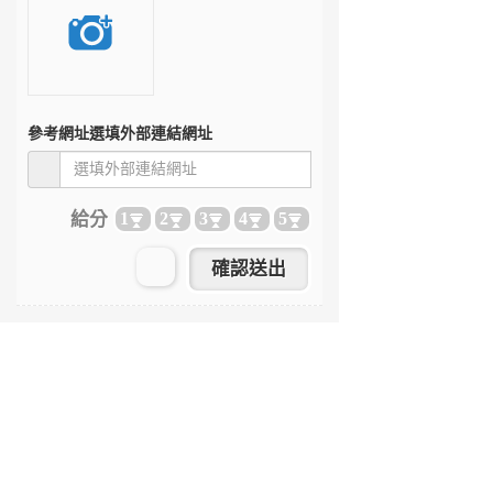
參考網址
選填外部連結網址
給分
1
2
3
4
5