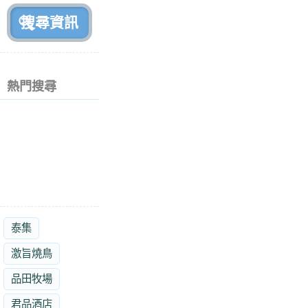
熱門搜尋
泰集
激旨燒鳥
品田牧場
君品酒店