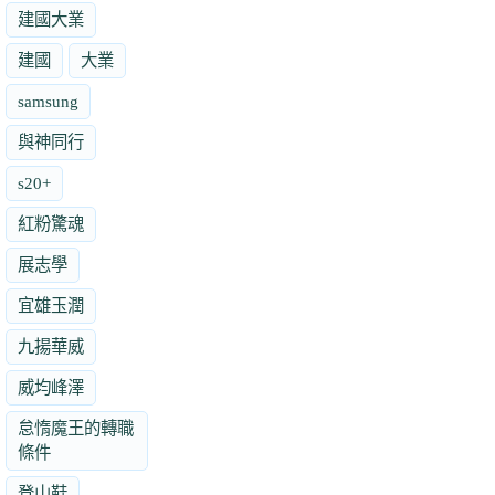
建國大業
建國
大業
samsung
與神同行
s20+
紅粉驚魂
展志學
宜雄玉潤
九揚華威
威均峰澤
怠惰魔王的轉職
條件
登山鞋