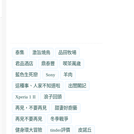
泰集
激旨燒鳥
品田牧場
君品酒店
鼎泰豐
喫茶萬歲
藍色生死戀
Sony
羊肉
這種事、人家不知道啦
出閨閣記
Xperia 1 II
浪子回頭
再見，不要再見
甜妻好廚藝
再見不要再見
冬季戰爭
健身環大冒險
tinder評價
皮諾丘