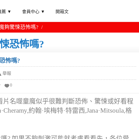
薦 ▼
會員中心 ▼
開箱文
童魔夠驚悚恐怖嗎?
悚恐怖嗎?
恐怖嗎?
舉報
分
0
看片名噬童魔似乎很難判斷恐佈、驚悚或好看程
eramy,約翰·埃梅特·特雷西,Jana·Mitsoula,格
看嗎? 如果不夠刺激可能就考慮看看先，各位覺