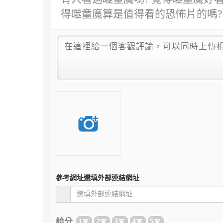
得噬童魔算是值得看的恐怖片的嗎?
參考網址
選填外部連結網址
給分
1
2
3
4
5