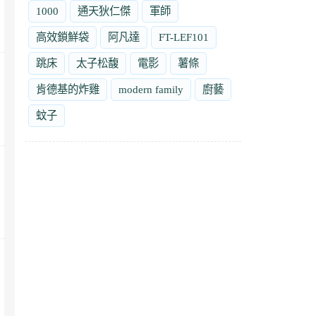
1000
通天狄仁傑
軍師
高效鎖鮮袋
阿凡達
FT-LEF101
跳床
太子松馥
電影
薯條
肯德基的炸雞
modern family
廚藝
蚊子