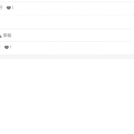
分
1
舉報
分
1