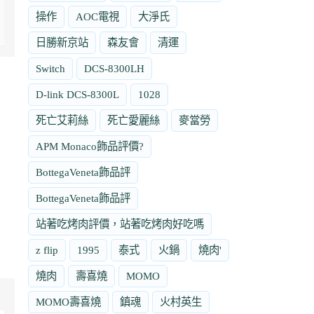
操作
AOC電視
大淨氏
日勝新京站
森友會
清運
Switch
DCS-8300LH
D-link DCS-8300L
1028
死亡艾莉絲
死亡愛麗絲
麥當勞
APM Monaco飾品評價?
BottegaVeneta飾品評
BottegaVeneta飾品評
站著吃烤肉評價，站著吃烤肉好吃嗎
z flip
1995
泰式
火鍋
燒肉'
燒肉
壽喜燒
MOMO
MOMO壽喜燒
鎮魂
火村英生