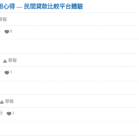
w）使用心得 — 民間貸款比較平台體驗
舉報
分
0
舉報
分
1
舉報
分
1