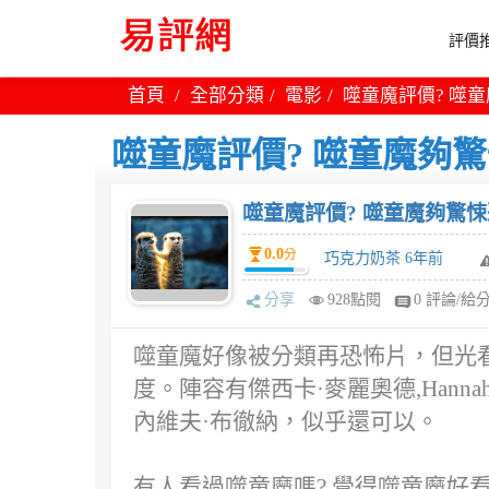
評價推
首頁
全部分類
電影
噬童魔評價? 噬
噬童魔評價? 噬童魔夠驚
噬童魔評價? 噬童魔夠驚悚
0.0
分
巧克力奶茶 6年前
分享
928點閱
0 評論/給
噬童魔好像被分類再恐怖片，但光
度。陣容有傑西卡·麥麗奧德,Hannah·Ch
內維夫·布徹納，似乎還可以。
有人看過噬童魔嗎? 覺得噬童魔好