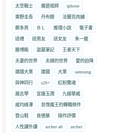
太空戰士
魔道祖師
iphone
東野圭吾
丹布朗
法蘭克肉舖
鄭多燕
ＢＬ
推理小說
電子書
送禮
送男友
送女友
朱一龍
勝博殿
盜墓筆記
王者天下
夫妻的世界
夫婦的世界
愛的迫降
建國大業
建國
大業
samsung
與神同行
s20+
紅粉驚魂
展志學
宜雄玉潤
九揚華威
威均峰澤
怠惰魔王的轉職條件
登山鞋
肯德基
操作評價
人性課外課
archer a6
archer