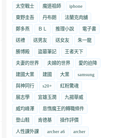
太空戰士
魔道祖師
iphone
東野圭吾
丹布朗
法蘭克肉舖
鄭多燕
ＢＬ
推理小說
電子書
送禮
送男友
送女友
朱一龍
勝博殿
盜墓筆記
王者天下
夫妻的世界
夫婦的世界
愛的迫降
建國大業
建國
大業
samsung
與神同行
s20+
紅粉驚魂
展志學
宜雄玉潤
九揚華威
威均峰澤
怠惰魔王的轉職條件
登山鞋
肯德基
操作評價
人性課外課
archer a6
archer