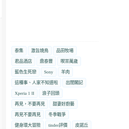
泰集
激旨燒鳥
品田牧場
君品酒店
鼎泰豐
喫茶萬歲
藍色生死戀
Sony
羊肉
這種事、人家不知道啦
出閨閣記
Xperia 1 II
浪子回頭
再見，不要再見
甜妻好廚藝
再見不要再見
冬季戰爭
健身環大冒險
tinder評價
皮諾丘