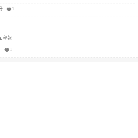
分
1
舉報
分
1