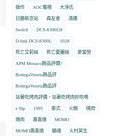
操作
AOC電視
大淨氏
日勝新京站
森友會
清運
Switch
DCS-8300LH
D-link DCS-8300L
1028
死亡艾莉絲
死亡愛麗絲
麥當勞
APM Monaco飾品評價?
BottegaVeneta飾品評
BottegaVeneta飾品評
站著吃烤肉評價，站著吃烤肉好吃嗎
z flip
1995
泰式
火鍋
燒肉'
燒肉
壽喜燒
MOMO
MOMO壽喜燒
鎮魂
火村英生