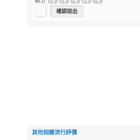
給分
1
2
3
4
5
其他相關流行評價