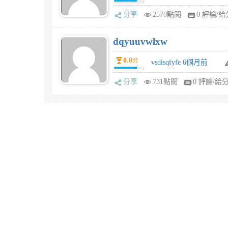
分享
2570點閱
0 評論/給
dqyuuvwlxw
0.0
分
vsdlsqfyfe 6個月前
分享
731點閱
0 評論/給