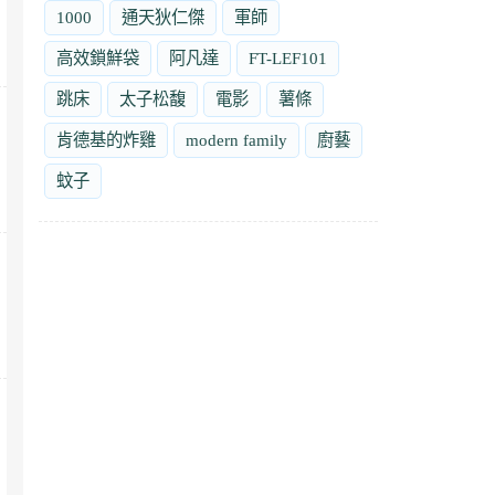
1000
通天狄仁傑
軍師
高效鎖鮮袋
阿凡達
FT-LEF101
跳床
太子松馥
電影
薯條
肯德基的炸雞
modern family
廚藝
蚊子