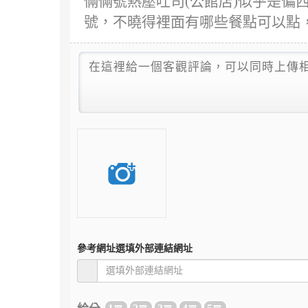
倆倆號熱壓吐司(公館店)似乎是偏西
號，不曉得裡面有哪些餐點可以點
參考網址
選填外部連結網址