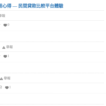
w）使用心得 — 民間貸款比較平台體驗
舉報
分
0
舉報
分
1
舉報
分
1