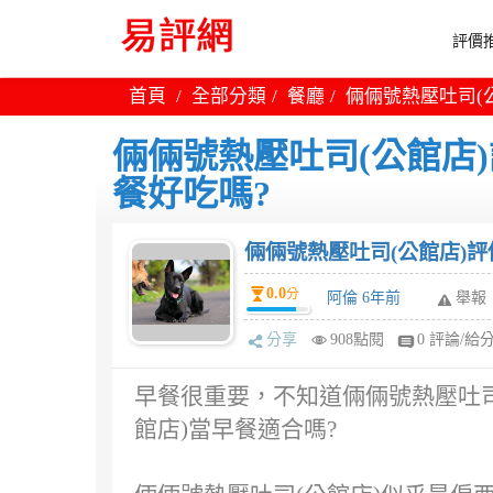
評價推
首頁
全部分類
餐廳
倆倆號熱壓吐司(公
倆倆號熱壓吐司(公館店)
餐好吃嗎?
倆倆號熱壓吐司(公館店)評
0.0
分
阿倫 6年前
舉報
分享
908點閱
0 評論/給
早餐很重要，不知道倆倆號熱壓吐司
館店)當早餐適合嗎?