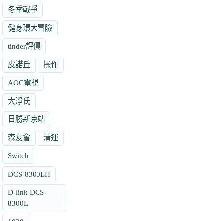
冬季戰爭
健身環大冒險
tinder評價
皮諾丘
操作
AOC電視
大淨氏
日勝新京站
森友會
清運
Switch
DCS-8300LH
D-link DCS-
8300L