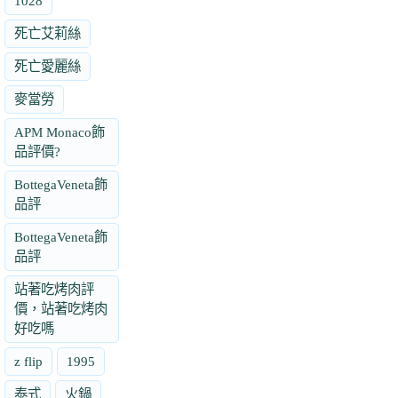
1028
死亡艾莉絲
死亡愛麗絲
麥當勞
APM Monaco飾
品評價?
BottegaVeneta飾
品評
BottegaVeneta飾
品評
站著吃烤肉評
價，站著吃烤肉
好吃嗎
z flip
1995
泰式
火鍋