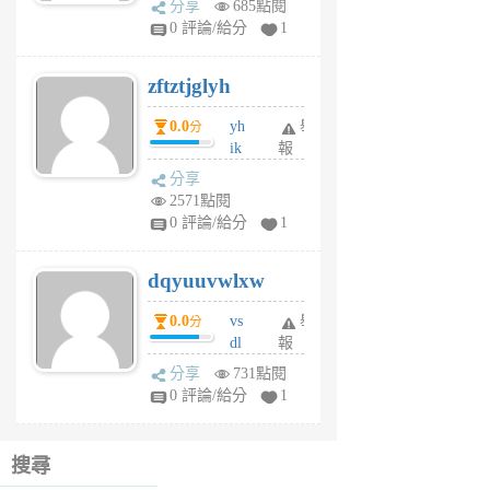
分享
685點閱
pe
0 評論/給分
1
er
6
zftztjglyh
個
月
0.0
yh
舉
分
前
ik
報
s
分享
m
2571點閱
tu
0 評論/給分
1
m
s
dqyuuvwlxw
6
個
0.0
vs
舉
分
月
dl
報
前
sq
分享
731點閱
fy
0 評論/給分
1
fe
6
個
搜尋
月