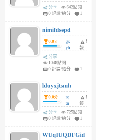
U
分享
642點閱
F
0 評論/給分
1
C
M
nimifdsepd
U
5
0.0
gx
舉
分
個
yh
報
月
dq
前
分享
vo
1048點閱
jl
0 評論/給分
1
6
個
lduyxjtsmh
月
前
0.0
rq
舉
分
tn
報
jt
分享
725點閱
gl
0 評論/給分
1
gy
6
WUqIUQDFGid
個