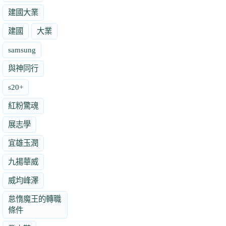
建國大業
建國
大業
samsung
與神同行
s20+
紅粉驚魂
展志學
宜雄玉潤
九揚華威
威均峰澤
怠惰魔王的轉職
條件