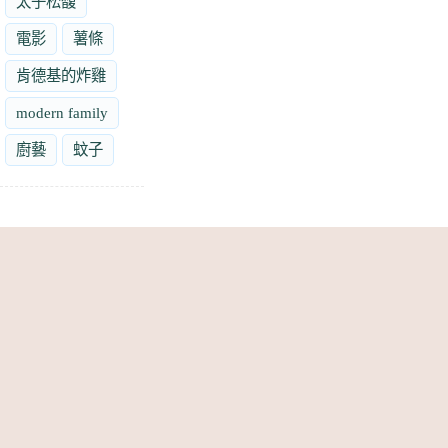
太子松馥
電影
薯條
肯德基的炸雞
modern family
廚藝
蚊子