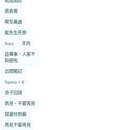
君品酒店
鼎泰豐
喫茶萬歲
藍色生死戀
Sony
羊肉
這種事、人家不
知道啦
出閨閣記
Xperia 1 II
浪子回頭
再見，不要再見
甜妻好廚藝
再見不要再見