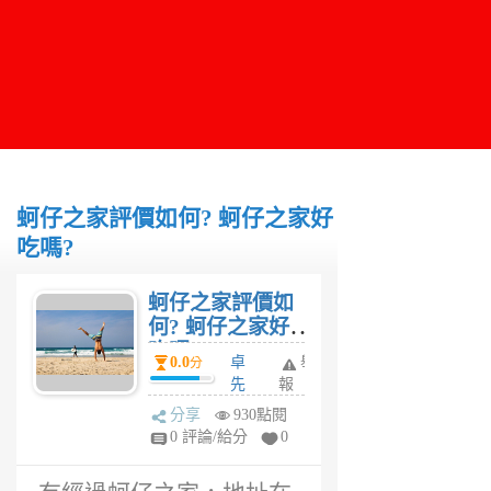
蚵仔之家評價如何? 蚵仔之家好
吃嗎?
蚵仔之家評價如
何? 蚵仔之家好
吃嗎?
0.0
卓
舉
分
先
報
生
分享
930點閱
6
0 評論/給分
0
年
前