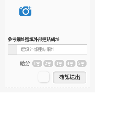
參考網址
選填外部連結網址
給分
1
2
3
4
5