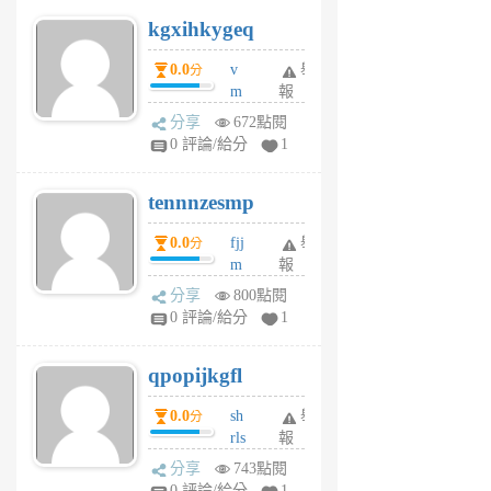
uq
kgxihkygeq
6
個
0.0
v
舉
分
月
m
報
前
sg
分享
672點閱
sr
0 評論/給分
1
vg
pn
tennnzesmp
6
個
0.0
fjj
舉
分
月
m
報
前
w
分享
800點閱
rs
0 評論/給分
1
uy
j
qpopijkgfl
6
個
0.0
sh
舉
分
月
rls
報
前
k
分享
743點閱
m
0 評論/給分
1