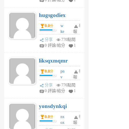
zt
g
hugsgodiex
6
個
0.0
w
舉
分
月
ke
報
前
rv
分享
770點閱
pj
0 評論/給分
1
qf
r
liksqxmqmr
6
個
0.0
pn
舉
分
月
v
報
前
wt
分享
776點閱
sv
0 評論/給分
1
jd
j
yonsdynkqi
6
個
0.0
nx
舉
分
月
ox
報
前
rh