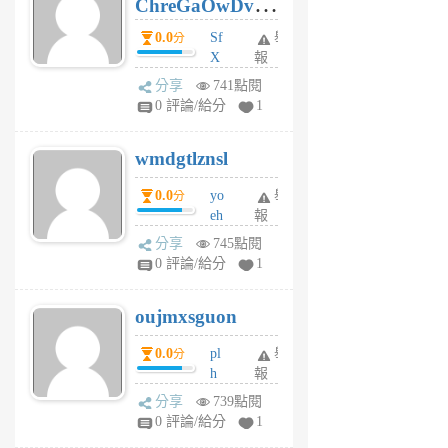
ChreGaOwDv
月
前
dY
0.0
Sf
舉
分
X
報
Pe
分享
741點閱
Jc
0 評論/給分
1
cf
v
wmdgtlznsl
R
P
0.0
yo
舉
分
m
eh
報
v
ld
A
分享
745點閱
gy
V
0 評論/給分
1
ik
G
6
6
oujmxsguon
個
個
月
月
0.0
pl
舉
分
前
前
h
報
wi
分享
739點閱
w
0 評論/給分
1
sh