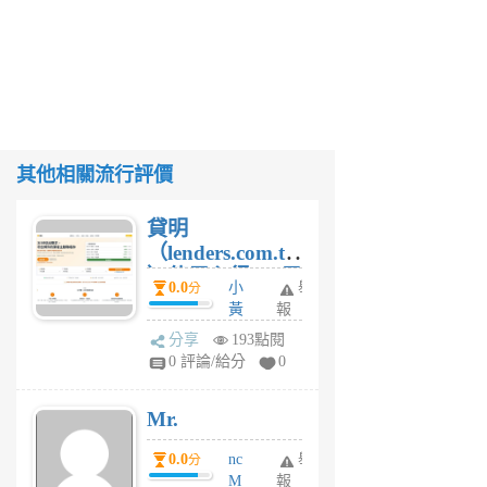
其他相關流行評價
貸明
（lenders.com.tw
）使用心得 — 民
0.0
小
舉
分
間貸款比較平台
黃
報
體驗
蜂
分享
193點閱
1
0 評論/給分
0
個
月
Mr.
前
0.0
nc
舉
分
M
報