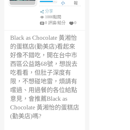
店)推薦嗎? 想知
小
報
道Black as
雨
分享
Chocolate 黃湘
6
1000點閱
怡的蛋糕店(勤美
年
0 評論/給分
0
店)評價如何
前
Black as Chocolate 黃湘怡
的蛋糕店(勤美店)看起來
好像不錯吃，開在台中市
西區公益路68號，想說去
吃看看，但肚子深度有
限，不想碰地雷，煩請有
嚐過、用過餐的各位給點
意見，會推薦Black as
Chocolate 黃湘怡的蛋糕店
(勤美店)嗎?