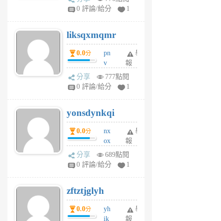
pj
0 評論/給分
1
qf
r
liksqxmqmr
6
個
0.0
pn
舉
分
月
v
報
前
wt
分享
777點閱
sv
0 評論/給分
1
jd
j
yonsdynkqi
6
個
0.0
nx
舉
分
月
ox
報
前
rh
分享
689點閱
pe
0 評論/給分
1
er
6
zftztjglyh
個
月
0.0
yh
舉
分
前
ik
報