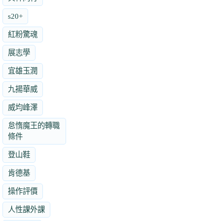
s20+
紅粉驚魂
展志學
宜雄玉潤
九揚華威
威均峰澤
怠惰魔王的轉職
條件
登山鞋
肯德基
操作評價
人性課外課