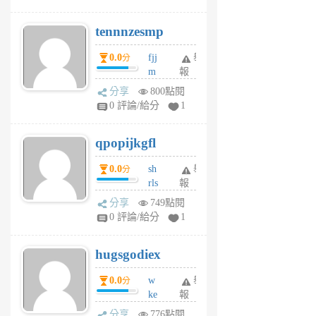
vg
pn
tennnzesmp
6
個
0.0
fjj
舉
分
月
m
報
前
w
分享
800點閱
rs
0 評論/給分
1
uy
j
qpopijkgfl
6
個
0.0
sh
舉
分
月
rls
報
前
k
分享
749點閱
m
0 評論/給分
1
zt
g
hugsgodiex
6
個
0.0
w
舉
分
月
ke
報
前
rv
分享
776點閱