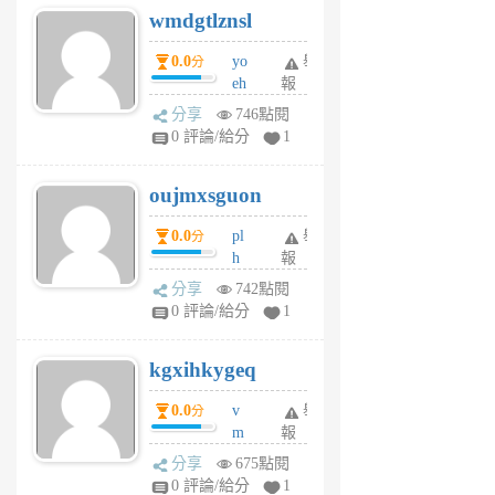
wmdgtlznsl
R
P
0.0
yo
舉
分
m
eh
報
v
ld
A
分享
746點閱
gy
V
0 評論/給分
1
ik
G
6
6
oujmxsguon
個
個
月
月
0.0
pl
舉
分
前
前
h
報
wi
分享
742點閱
w
0 評論/給分
1
sh
uq
kgxihkygeq
6
個
0.0
v
舉
分
月
m
報
前
sg
分享
675點閱
sr
0 評論/給分
1