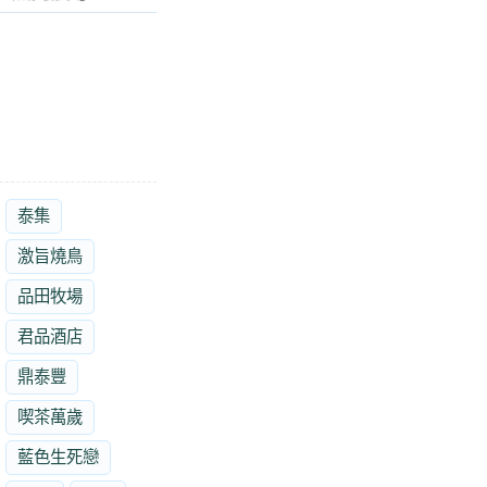
泰集
激旨燒鳥
品田牧場
君品酒店
鼎泰豐
喫茶萬歲
藍色生死戀