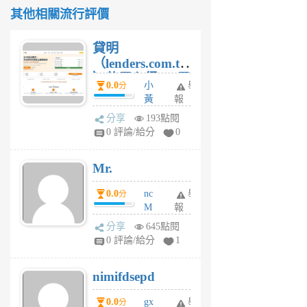
其他相關流行評價
貸明
（lenders.com.tw
）使用心得 — 民
0.0
小
舉
分
間貸款比較平台
黃
報
體驗
蜂
分享
193點閱
1
0 評論/給分
0
個
月
Mr.
前
0.0
nc
舉
分
M
報
U
分享
645點閱
F
0 評論/給分
1
C
M
nimifdsepd
U
5
0.0
gx
舉
分
個