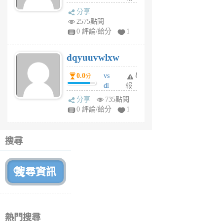
s
分享
m
2575點閱
tu
0 評論/給分
1
m
s
dqyuuvwlxw
6
個
0.0
vs
舉
分
月
dl
報
前
sq
分享
735點閱
fy
0 評論/給分
1
fe
6
個
搜尋
月
前
熱門搜尋