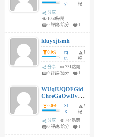
yh
報
月
dq
前
分享
vo
1050點閱
jl
0 評論/給分
1
6
個
lduyxjtsmh
月
前
0.0
rq
舉
分
tn
報
jt
分享
731點閱
gl
0 評論/給分
1
gy
6
WUqIUQDFGid
個
ChreGaOwDv
月
前
dY
0.0
Sf
舉
分
X
報
Pe
分享
744點閱
Jc
0 評論/給分
1
cf
v