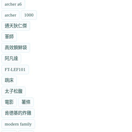
archer a6
archer
1000
通天狄仁傑
軍師
高效鎖鮮袋
阿凡達
FT-LEF101
跳床
太子松馥
電影
薯條
肯德基的炸雞
modern family